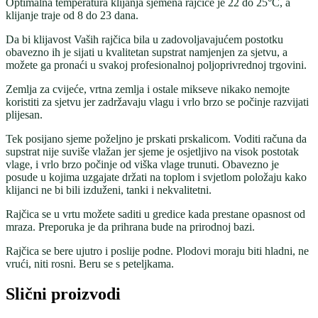
Optimalna temperatura klijanja sjemena rajčice je 22 do 25°C, a
klijanje traje od 8 do 23 dana.
Da bi klijavost Vaših rajčica bila u zadovoljavajućem postotku
obavezno ih je sijati u kvalitetan supstrat namjenjen za sjetvu, a
možete ga pronaći u svakoj profesionalnoj poljoprivrednoj trgovini.
Zemlja za cvijeće, vrtna zemlja i ostale mikseve nikako nemojte
koristiti za sjetvu jer zadržavaju vlagu i vrlo brzo se počinje razvijati
plijesan.
Tek posijano sjeme poželjno je prskati prskalicom. Voditi računa da
supstrat nije suviše vlažan jer sjeme je osjetljivo na visok postotak
vlage, i vrlo brzo počinje od viška vlage trunuti. Obavezno je
posude u kojima uzgajate držati na toplom i svjetlom položaju kako
klijanci ne bi bili izduženi, tanki i nekvalitetni.
Rajčica se u vrtu možete saditi u gredice kada prestane opasnost od
mraza. Preporuka je da prihrana bude na prirodnoj bazi.
Rajčica se bere ujutro i poslije podne. Plodovi moraju biti hladni, ne
vrući, niti rosni. Beru se s peteljkama.
Slični proizvodi