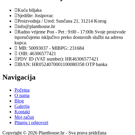
Kuća biljaka
Sjedište: Josipovac
Proizvodnja / Ured: Sunčana 21, 31214 Korog
info@planthouse.hr
Radno vrijeme Pon - Pet : 9:00 - 17:00h Svoje proizvode
isporučujemo isključivo preko dostavnih službi na adresu
kupca.
MB: 50093037 - MIBPG: 231684
OIB: 46306577421
PDV ID (VAT number): HR46306577421
IBAN: HR0524070001100080358 OTP banka
Navigacija
Početna
O nama
Blog
Galerija
Kontakt
Moj račun
Pitanja i odgovori
Copyright © 2026 Planthouse.hr - Sva prava pridržana