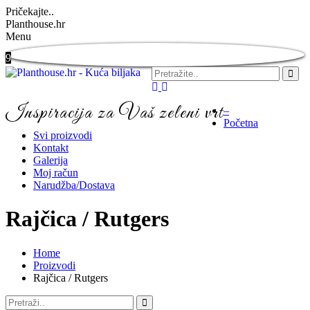
Pričekajte..
Planthouse.hr
Menu
9
Inspiracija za Vaš zeleni vrt
–
Početna
Svi proizvodi
Kontakt
Galerija
Moj račun
Narudžba/Dostava
Rajčica / Rutgers
Home
Proizvodi
Rajčica / Rutgers