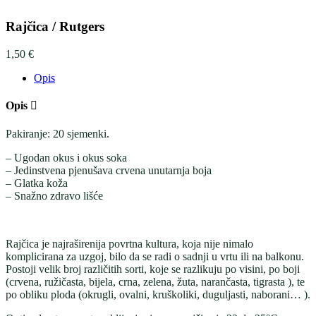
Rajčica / Rutgers
1,50
€
Opis
Opis
Pakiranje: 20 sjemenki.
– Ugodan okus i okus soka
– Jedinstvena pjenušava crvena unutarnja boja
– Glatka koža
– Snažno zdravo lišće
Rajčica je najraširenija povrtna kultura, koja nije nimalo
komplicirana za uzgoj, bilo da se radi o sadnji u vrtu ili na balkonu.
Postoji velik broj različitih sorti, koje se razlikuju po visini, po boji
(crvena, ružičasta, bijela, crna, zelena, žuta, narančasta, tigrasta ), te
po obliku ploda (okrugli, ovalni, kruškoliki, duguljasti, naborani… ).