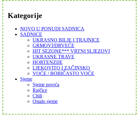
Kategorije
NOVO U PONUDI SADNICA
SADNICE
UKRASNO BILJE I TRAJNICE
GRMOVI/DRVEĆE
HIT SEZONE*** VRTNI SLJEZOVI
UKRASNE TRAVE
HORTENZIJE
LJEKOVITO I ZAČINSKO
VOĆE / BOBIČASTO VOĆE
Sjeme
Sjeme povrća
Rajčice
Chili
Ostalo sjeme