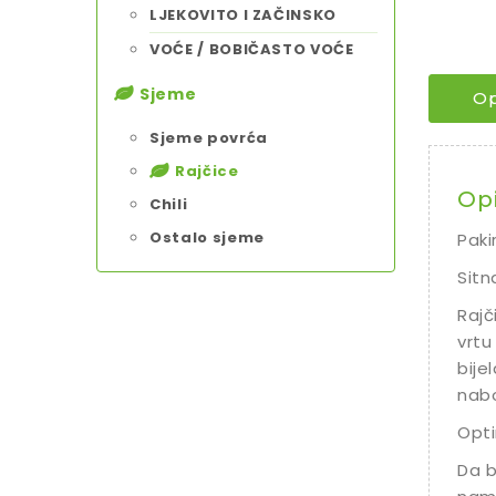
LJEKOVITO I ZAČINSKO
VOĆE / BOBIČASTO VOĆE
Sjeme
Op
Sjeme povrća
Rajčice
Op
Chili
Ostalo sjeme
Paki
Sitn
Rajč
vrtu 
bije
nabo
Opti
Da b