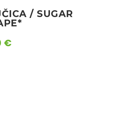
ČICA / SUGAR
APE*
0
€