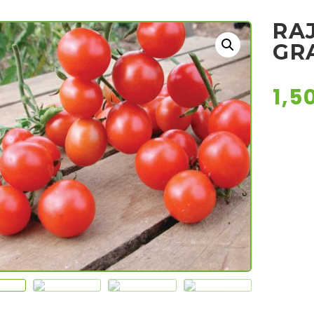
RAJ
GR
1,5