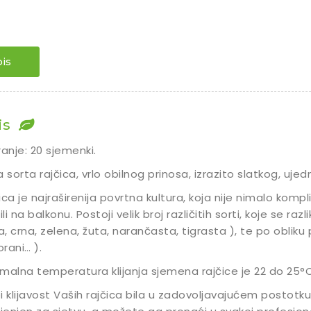
is
is
ranje: 20 sjemenki.
a sorta rajčica, vrlo obilnog prinosa, izrazito slatkog, uj
ica je najraširenija povrtna kultura, koja nije nimalo kompli
ili na balkonu. Postoji velik broj različitih sorti, koje se raz
la, crna, zelena, žuta, narančasta, tigrasta ), te po obliku pl
rani… ).
malna temperatura klijanja sjemena rajčice je 22 do 25°C,
i klijavost Vaših rajčica bila u zadovoljavajućem postotku