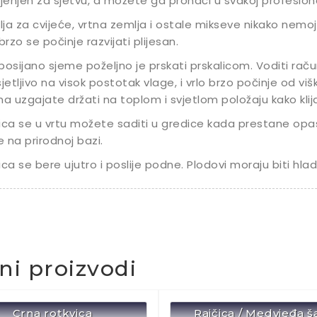
enjen za sjetvu, a možete ga pronaći u svakoj profesional
ja za cvijeće, vrtna zemlja i ostale mikseve nikako nemojte
 brzo se počinje razvijati plijesan.
posijano sjeme poželjno je prskati prskalicom. Voditi raču
sjetljivo na visok postotak vlage, i vrlo brzo počinje od v
ma uzgajate držati na toplom i svjetlom položaju kako klijanc
ica se u vrtu možete saditi u gredice kada prestane opa
 na prirodnoj bazi.
ica se bere ujutro i poslije podne. Plodovi moraju biti hladn
čni proizvodi
Crna rotkvica
Rajčica / Medvjeđa š