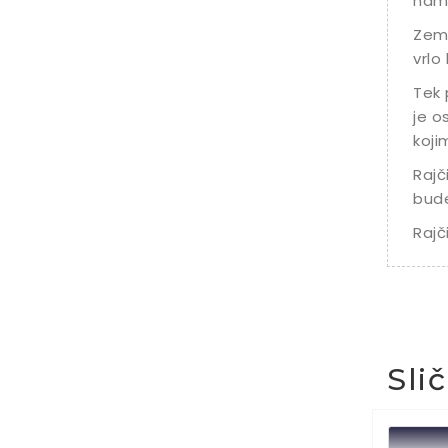
namj
Zeml
vrlo
Tek 
je o
koji
Rajč
bude
Rajč
Sli