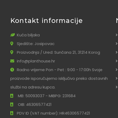
Kontakt informacije
Kuća biljaka
Sjedište: Josipovac
Proizvodnja / Ured: Sunčana 21, 31214 Korog
info@planthouse.hr
Radno vrijeme Pon - Pet : 9:00 - 17:00h Svoje
proizvode isporučujemo isključivo preko dostavnih
službi na adresu kupca.
MB: 50093037 - MIBPG: 231684
OIB: 46306577421
PDV ID (VAT number): HR46306577421