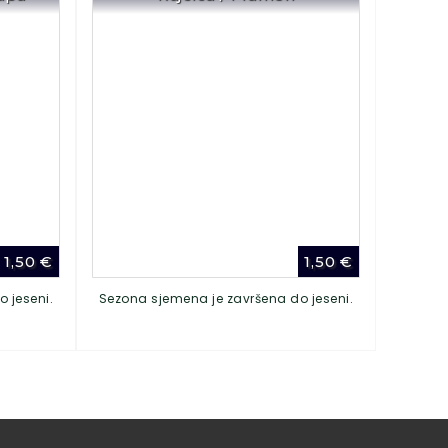
1,50
€
1,50
€
 jeseni.
Sezona sjemena je završena do jeseni.