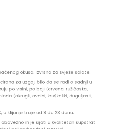
ednačenog okusa. Izvrsna za svježe salate.
cirana za uzgoj, bilo da se radi o sadnji u
likuju po visini, po boji (crvena, ružičasta,
oda (okrugli, ovalni, kruškoliki, duguljasti,
 a klijanje traje od 8 do 23 dana.
 obavezno ih je sijati u kvalitetan supstrat