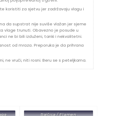
noj poljoprivrednoj trgovini.
 koristiti za sjetvu jer zadržavaju vlagu i
na da supstrat nije suviše vlažan jer sjeme
iška vlage trunuti. Obavezno je posude u
i ne bi bili izduženi, tanki i nekvalitetni.
snost od mraza. Preporuka je da prihrana
i, ne vrući, niti rosni. Beru se s peteljkama.
apa
Rajčica / Flamen