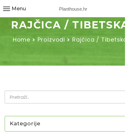
Menu
Planthouse.hr
RAJČICA / TIBETSKA
Home
Proizvodi
Rajčica / Tibetska
Kategorije
NOVO U PONUDI SADNICA