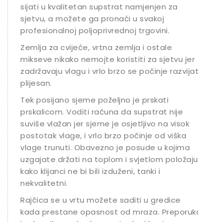
sijati u kvalitetan supstrat namjenjen za
sjetvu, a možete ga pronaći u svakoj
profesionalnoj poljoprivrednoj trgovini.
Zemlja za cvijeće, vrtna zemlja i ostale
mikseve nikako nemojte koristiti za sjetvu jer
zadržavaju vlagu i vrlo brzo se počinje razvijati
plijesan.
Tek posijano sjeme poželjno je prskati
prskalicom. Voditi računa da supstrat nije
suviše vlažan jer sjeme je osjetljivo na visok
postotak vlage, i vrlo brzo počinje od viška
vlage trunuti. Obavezno je posude u kojima
uzgajate držati na toplom i svjetlom položaju
kako klijanci ne bi bili izduženi, tanki i
nekvalitetni.
Rajčica se u vrtu možete saditi u gredice
kada prestane opasnost od mraza. Preporuka