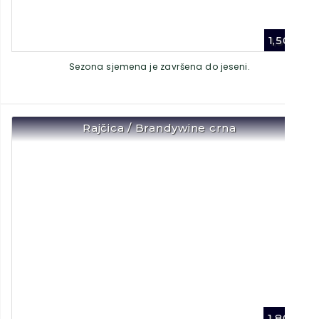
1,50
€
Sezona sjemena je završena do jeseni.
Rajčica / Brandywine crna
1,80
€