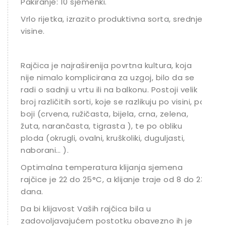
Pakiranje: 10 sjemenki.
Vrlo rijetka, izrazito produktivna sorta, srednje
visine.
Rajčica je najraširenija povrtna kultura, koja
nije nimalo komplicirana za uzgoj, bilo da se
radi o sadnji u vrtu ili na balkonu. Postoji velik
broj različitih sorti, koje se razlikuju po visini, po
boji (crvena, ružičasta, bijela, crna, zelena,
žuta, narančasta, tigrasta ), te po obliku
ploda (okrugli, ovalni, kruškoliki, duguljasti,
naborani… ).
Optimalna temperatura klijanja sjemena
rajčice je 22 do 25°C, a klijanje traje od 8 do 23
dana.
Da bi klijavost Vaših rajčica bila u
zadovoljavajućem postotku obavezno ih je