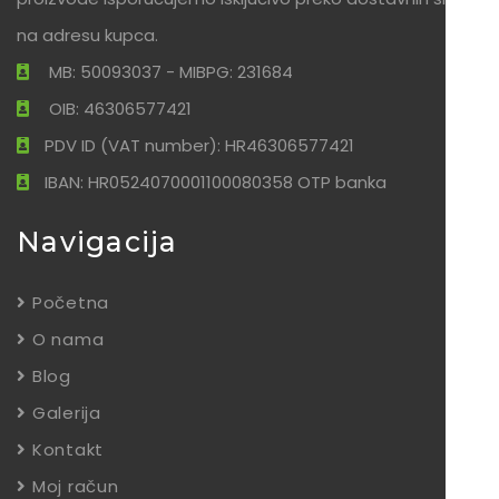
na adresu kupca.
MB: 50093037 - MIBPG: 231684
OIB: 46306577421
PDV ID (VAT number): HR46306577421
IBAN: HR0524070001100080358 OTP banka
Navigacija
Početna
O nama
Blog
Galerija
Kontakt
Moj račun