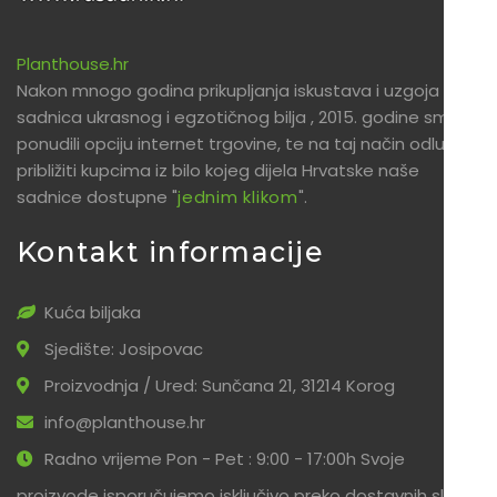
Planthouse.hr
Nakon mnogo godina prikupljanja iskustava i uzgoja
sadnica ukrasnog i egzotičnog bilja , 2015. godine smo
ponudili opciju internet trgovine, te na taj način odlučili
približiti kupcima iz bilo kojeg dijela Hrvatske naše
sadnice dostupne "
jednim klikom
".
Kontakt informacije
Kuća biljaka
Sjedište: Josipovac
Proizvodnja / Ured: Sunčana 21, 31214 Korog
info@planthouse.hr
Radno vrijeme Pon - Pet : 9:00 - 17:00h Svoje
proizvode isporučujemo isključivo preko dostavnih službi