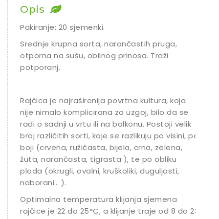
Opis
Pakiranje: 20 sjemenki.
Srednje krupna sorta, narančastih pruga,
otporna na sušu, obilnog prinosa. Traži
potporanj.
Rajčica je najraširenija povrtna kultura, koja
nije nimalo komplicirana za uzgoj, bilo da se
radi o sadnji u vrtu ili na balkonu. Postoji velik
broj različitih sorti, koje se razlikuju po visini, po
boji (crvena, ružičasta, bijela, crna, zelena,
žuta, narančasta, tigrasta ), te po obliku
ploda (okrugli, ovalni, kruškoliki, duguljasti,
naborani… ).
Optimalna temperatura klijanja sjemena
rajčice je 22 do 25°C, a klijanje traje od 8 do 23