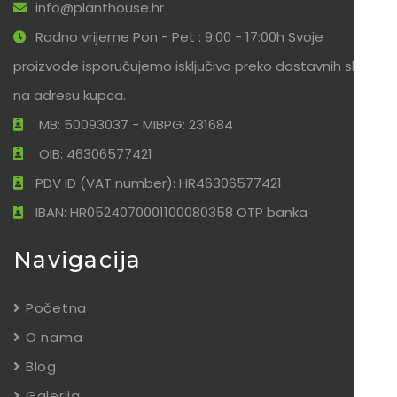
info@planthouse.hr
Radno vrijeme Pon - Pet : 9:00 - 17:00h Svoje
proizvode isporučujemo isključivo preko dostavnih službi
na adresu kupca.
MB: 50093037 - MIBPG: 231684
OIB: 46306577421
PDV ID (VAT number): HR46306577421
IBAN: HR0524070001100080358 OTP banka
Navigacija
Početna
O nama
Blog
Galerija