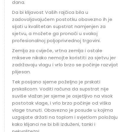
dana.
Da bi klijavost Vaših rajčica bila u
zadovoljavajućem postotku obavezno ih je
sijati u kvalitetan supstrat namjenjen za
sjetvu, a možete ga pronaći u svakoj
profesionalnoj poljoprivrednoj trgovini.
Zemlja za cvijeće, vrtna zemlja i ostale
mikseve nikako nemojte koristiti za sjetvu jer
zadržavaju vlagu i vrlo brzo se počinje razvijati
plijesan.
Tek posijano sjeme poželjno je prskati
prskalicom. Voditi računa da supstrat nije
suviše vlažan jer sjeme je osjetljivo na visok
postotak vlage, i vrlo brzo počinje od viška
vlage trunuti. Obavezno je posude u kojima
uzgajate držati na toplom i svjetlom položaju
kako klijanci ne bi bili izduženi, tanki i
nekvalitetni.