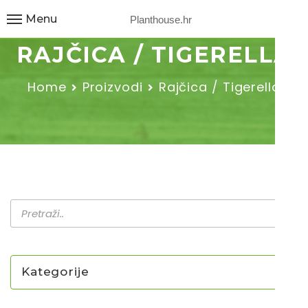
Menu
Planthouse.hr
RAJČICA / TIGERELLA
Home
Proizvodi
Rajčica / Tigerella
Kategorije
NOVO U PONUDI SADNICA