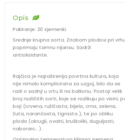
Ostalo sjeme
Opis
Pakiranje: 20 sjemenki.
Srednje krupna sorta. Zriobom plodovi pri vrhu
poprimaju tamnu nijansu. Sadrži
antioksidante.
Rajčica je najraširenija povrtna kultura, koja
nije nimalo komplicirana za uzgoj, bilo da se
radi o sadnji u vrtu ili na balkonu. Postoji velik
broj različitih sorti, koje se razlikuju po visini, po
boji (crvena, ružičasta, bijela, crna, zelena,
žuta, narančasta, tigrasta ), te po obliku
ploda (okrugli, ovalni, kruškoliki, duguljasti,
naborani… ).
Optimalna temperatura klijanja sjemena