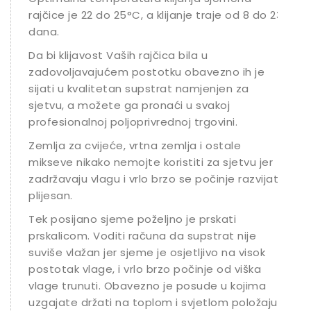
rajčice je 22 do 25°C, a klijanje traje od 8 do 23
dana.
Da bi klijavost Vaših rajčica bila u
zadovoljavajućem postotku obavezno ih je
sijati u kvalitetan supstrat namjenjen za
sjetvu, a možete ga pronaći u svakoj
profesionalnoj poljoprivrednoj trgovini.
Zemlja za cvijeće, vrtna zemlja i ostale
mikseve nikako nemojte koristiti za sjetvu jer
zadržavaju vlagu i vrlo brzo se počinje razvijati
plijesan.
Tek posijano sjeme poželjno je prskati
prskalicom. Voditi računa da supstrat nije
suviše vlažan jer sjeme je osjetljivo na visok
postotak vlage, i vrlo brzo počinje od viška
vlage trunuti. Obavezno je posude u kojima
uzgajate držati na toplom i svjetlom položaju