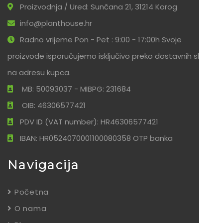
Proizvodnja / Ured: Sunčana 21, 31214 Korog
info@planthouse.hr
Radno vrijeme Pon - Pet : 9:00 - 17:00h Svoje
proizvode isporučujemo isključivo preko dostavnih službi
na adresu kupca.
MB: 50093037 - MIBPG: 231684
OIB: 46306577421
PDV ID (VAT number): HR46306577421
IBAN: HR0524070001100080358 OTP banka
Navigacija
Početna
O nama