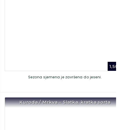
1,50
€
Sezona sjemena je završena do jeseni.
Kuroda / Mrkva – Slatka, kratka sorta