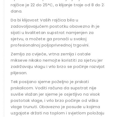
rajčice je 22 do 25°C, a klijanje traje od 8 do 23
dana.
Da bi klijavost Vaših rajčica bila u
zadovoljavajućem postotku obavezno ih je
sijati u kvalitetan supstrat namjenjen za
sjetvu, a možete ga pronaći u svakoj
profesionalnoj poljoprivrednoj trgovini.
Zemlja za cvijeće, vrtna zemlja i ostale
mikseve nikako nemojte koristiti za sjetvu jer
zadržavaju vlagu i vrlo brzo se počinje razvijati
plijesan.
Tek posijano sjeme poželjno je prskati
prskalicom. Voditi računa da supstrat nije
suviše vlažan jer sjeme je osjetljivo na visok
postotak vlage, i vrlo brzo počinje od viška
vlage trunuti. Obavezno je posude u kojima
uzgajate držati na toplom i svjetlom položaju