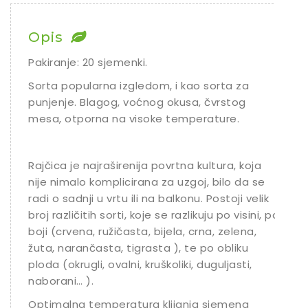
Chili
Opis
Ostalo sjeme
Pakiranje: 20 sjemenki.
Sorta popularna izgledom, i kao sorta za
punjenje. Blagog, voćnog okusa, čvrstog
mesa, otporna na visoke temperature.
Rajčica je najraširenija povrtna kultura, koja
nije nimalo komplicirana za uzgoj, bilo da se
radi o sadnji u vrtu ili na balkonu. Postoji velik
broj različitih sorti, koje se razlikuju po visini, po
boji (crvena, ružičasta, bijela, crna, zelena,
žuta, narančasta, tigrasta ), te po obliku
ploda (okrugli, ovalni, kruškoliki, duguljasti,
naborani… ).
Optimalna temperatura klijanja sjemena