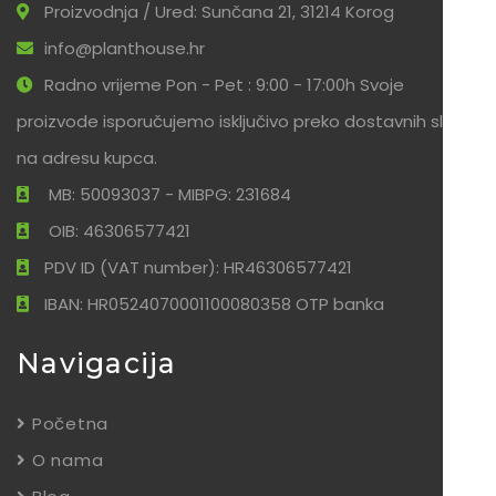
Proizvodnja / Ured: Sunčana 21, 31214 Korog
info@planthouse.hr
Radno vrijeme Pon - Pet : 9:00 - 17:00h Svoje
proizvode isporučujemo isključivo preko dostavnih službi
na adresu kupca.
MB: 50093037 - MIBPG: 231684
OIB: 46306577421
PDV ID (VAT number): HR46306577421
IBAN: HR0524070001100080358 OTP banka
Navigacija
Početna
O nama