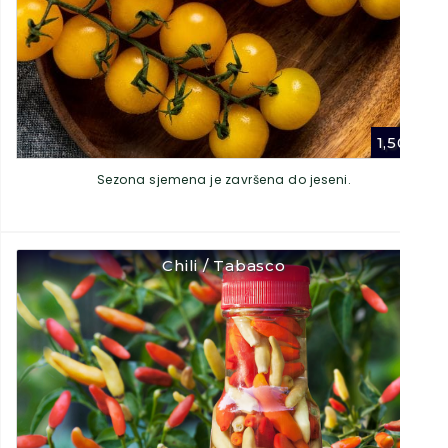
1,50
€
Sezona sjemena je završena do jeseni.
Chili / Tabasco