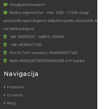
info@planthouse.hr
Radno vrijeme Pon - Pet : 9:00 - 17:00h Svoje
proizvode isporučujemo isključivo preko dostavnih službi
na adresu kupca.
MB: 50093037 - MIBPG: 231684
OIB: 46306577421
PDV ID (VAT number): HR46306577421
IBAN: HR0524070001100080358 OTP banka
Navigacija
Početna
O nama
Blog