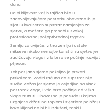
dana.
Da bi klijavost Vaših rajčica bila u
zadovoljavajućem postotku obavezno ih je
sijati u kvalitetan supstrat namjenjen za
sjetvu, a možete ga pronaći u svakoj
profesionalnoj poljoprivrednoj trgovini.
Zemlja za cvijeće, vrtna zemlja i ostale
mikseve nikako nemojte koristiti za sjetvu jer
zadržavaju vlagu i vrlo brzo se počinje razvijati
plijesan.
Tek posijano sjeme poželjno je prskati
prskalicom. Voditi računa da supstrat nije
suviše vlažan jer sjeme je osjetljivo na visok
postotak vlage, i vrlo brzo počinje od viška
vlage trunuti. Obavezno je posude u kojima
uzgajate držati na toplom i svjetlom položaju
kako klijanci ne bi bili izduženi, tanki i