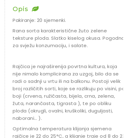
Opis
Ostalo sjeme
Pakiranje: 20 sjemenki.
Rana sorta karakteristične žuto zelene
teksture ploda. Slatko kiselog okusa. Pogodna
za svježu konzumaciju, i salate.
Rajčica je najraširenija povrtna kultura, koja
nije nimalo komplicirana za uzgoj, bilo da se
radi o sadnji u vrtu ili na balkonu. Postoji velik
broj različitih sorti, koje se razlikuju po visini, po
boji (crvena, ružičasta, bijela, crna, zelena,
žuta, narančasta, tigrasta ), te po obliku
ploda (okrugli, ovalni, kruškoliki, duguljasti,
naborani… ).
Optimalna temperatura klijanja sjemena
rajčice je 22 do 25°C, a klijanje traje od 8 do 23