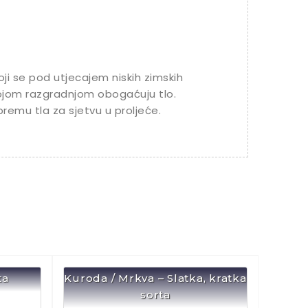
oji se pod utjecajem niskih zimskih
ojom razgradnjom obogaćuju tlo.
emu tla za sjetvu u proljeće.
ta
Kuroda / Mrkva – Slatka, kratka
sorta