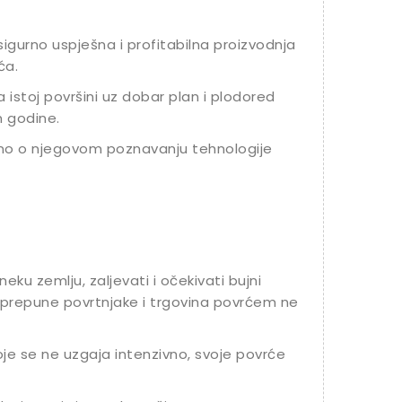
sigurno uspješna i profitabilna proizvodnja
ća.
 istoj površini uz dobar plan i plodored
m godine.
sno o njegovom poznavanju tehnologije
eku zemlju, zaljevati i očekivati bujni
e prepune povrtnjake i trgovina povrćem ne
e se ne uzgaja intenzivno, svoje povrće