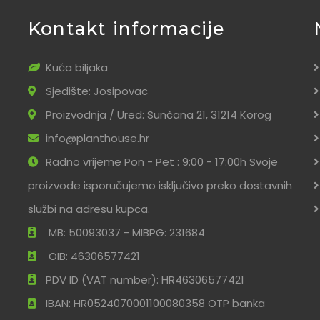
Kontakt informacije
Kuća biljaka
Sjedište: Josipovac
Proizvodnja / Ured: Sunčana 21, 31214 Korog
info@planthouse.hr
Radno vrijeme Pon - Pet : 9:00 - 17:00h Svoje
proizvode isporučujemo isključivo preko dostavnih
službi na adresu kupca.
MB: 50093037 - MIBPG: 231684
OIB: 46306577421
PDV ID (VAT number): HR46306577421
IBAN: HR0524070001100080358 OTP banka