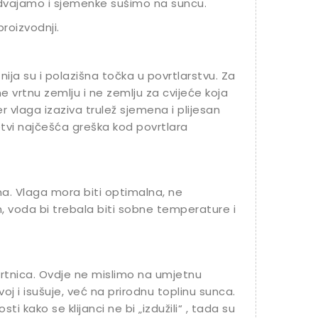
 odvajamo i sjemenke sušimo na suncu.
roizvodnji.
ija su i polazišna točka u povrtlarstvu. Za
ne vrtnu zemlju i ne zemlju za cvijeće koja
r vlaga izaziva trulež sjemena i plijesan
tvi najčešća greška kod povrtlara
ima. Vlaga mora biti optimalna, ne
voda bi trebala biti sobne temperature i
povrtnica. Ovdje ne mislimo na umjetnu
oj i isušuje, već na prirodnu toplinu sunca.
ti kako se klijanci ne bi „izdužili“ , tada su