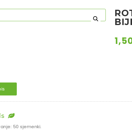
RO
BIJ
1,5
is
is
ranje: 50 sjemenki.