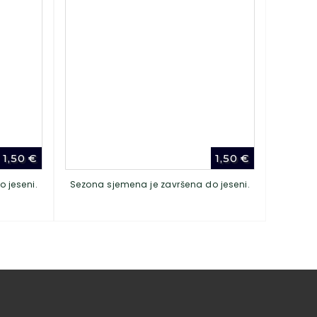
1,50
€
1,50
€
 jeseni.
Sezona sjemena je završena do jeseni.