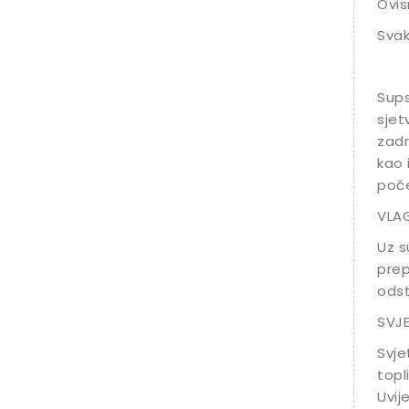
Ovis
Svak
Sups
sjet
zadr
kao 
poče
VLAG
Uz s
prep
odst
SVJ
Svje
topl
Uvij