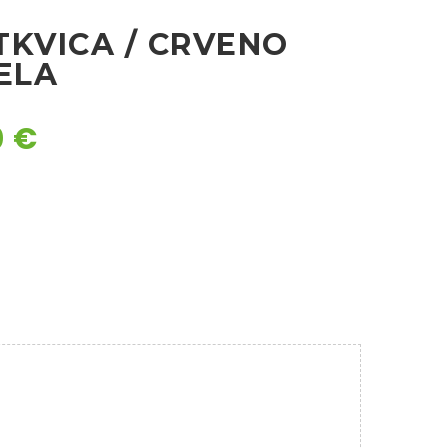
TKVICA / CRVENO
ELA
0
€