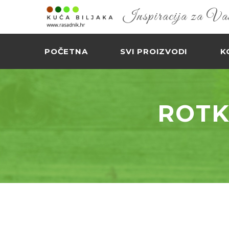
Inspiracija za Vaš 
POČETNA
SVI PROIZVODI
K
ROTK