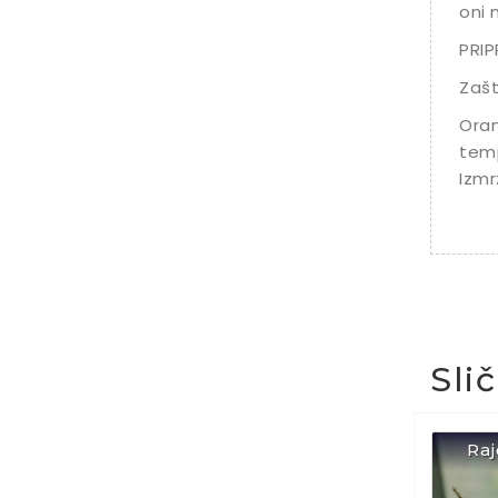
oni 
PRI
Zašt
Oran
temp
Izmr
Sli
Raj