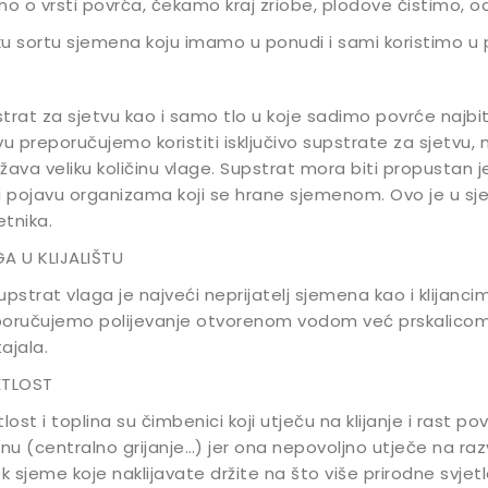
no o vrsti povrća, čekamo kraj zriobe, plodove čistimo,
u sortu sjemena koju imamo u ponudi i sami koristimo u p
trat za sjetvu kao i samo tlo u koje sadimo povrće najbitn
vu preporučujemo koristiti isključivo supstrate za sjetvu, 
žava veliku količinu vlage. Supstrat mora biti propustan je
i pojavu organizama koji se hrane sjemenom. Ovo je u sje
tnika.
A U KLIJALIŠTU
upstrat vlaga je najveći neprijatelj sjemena kao i klijanc
oručujemo polijevanje otvorenom vodom već prskalicom, 
ajala.
ETLOST
tlost i toplina su čimbenici koji utječu na klijanje i rast 
inu (centralno grijanje…) jer ona nepovoljno utječe na razv
ek sjeme koje naklijavate držite na što više prirodne svjetlos