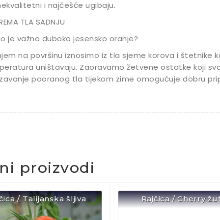
nekvalitetni i najčešće ugibaju.
PREMA TLA SADNJU
o je važno duboko jesensko oranje?
jem na površinu iznosimo iz tla sjeme korova i štetnike k
eratura uništavaju. Zaoravamo žetvene ostatke koji sv
zavanje pooranog tla tijekom zime omogućuje dobru pripr
čni proizvodi
čica / Talijanska šljiva
Rajčica / Cherry žu