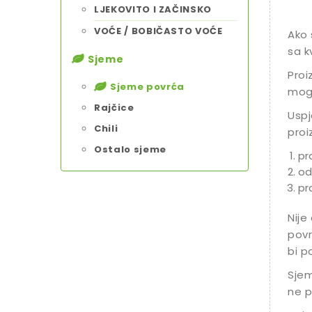
LJEKOVITO I ZAČINSKO
VOĆE / BOBIČASTO VOĆE
Ako 
sa k
Sjeme
Proi
Sjeme povrća
mogu
Rajčice
Uspj
Chili
proi
Ostalo sjeme
pr
od
pr
Nije
povr
bi p
Sjem
ne p