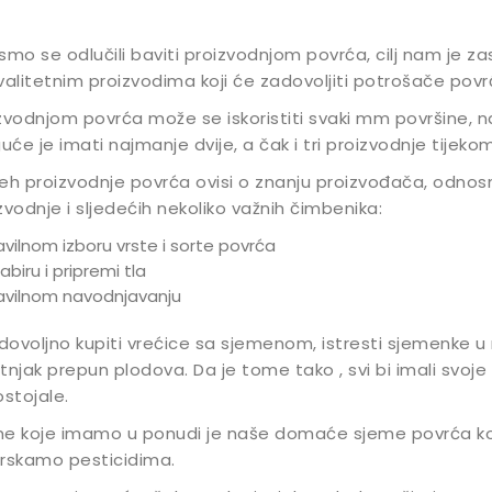
smo se odlučili baviti proizvodnjom povrća, cilj nam je za
valitetnim proizvodima koji će zadovoljiti potrošače povr
zvodnjom povrća može se iskoristiti svaki mm površine, na
će je imati najmanje dvije, a čak i tri proizvodnje tijeko
eh proizvodnje povrća ovisi o znanju proizvođača, odno
zvodnje i sljedećih nekoliko važnih čimbenika:
avilnom izboru vrste i sorte povrća
abiru i pripremi tla
avilnom navodnjavanju
 dovoljno kupiti vrećice sa sjemenom, istresti sjemenke u n
tnjak prepun plodova. Da je tome tako , svi bi imali svoj
ostojale.
e koje imamo u ponudi je naše domaće sjeme povrća koj
rskamo pesticidima.