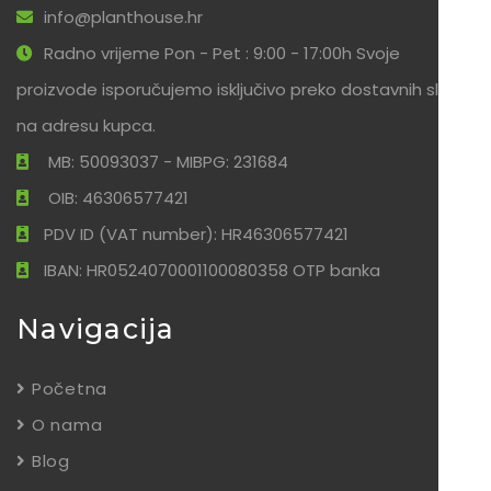
info@planthouse.hr
Radno vrijeme Pon - Pet : 9:00 - 17:00h Svoje
proizvode isporučujemo isključivo preko dostavnih službi
na adresu kupca.
MB: 50093037 - MIBPG: 231684
OIB: 46306577421
PDV ID (VAT number): HR46306577421
IBAN: HR0524070001100080358 OTP banka
Navigacija
Početna
O nama
Blog