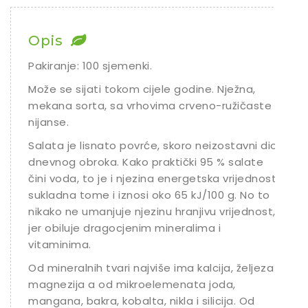
Chili
Ostalo sjeme
Opis
Pakiranje: 100 sjemenki.
Može se sijati tokom cijele godine. Nježna,
mekana sorta, sa vrhovima crveno-ružičaste
nijanse.
Salata je lisnato povrće, skoro neizostavni dio
dnevnog obroka. Kako praktički 95 % salate
čini voda, to je i njezina energetska vrijednost
sukladna tome i iznosi oko 65 kJ/100 g. No to
nikako ne umanjuje njezinu hranjivu vrijednost,
jer obiluje dragocjenim mineralima i
vitaminima.
Od mineralnih tvari najviše ima kalcija, željeza i
magnezija a od mikroelemenata joda,
mangana, bakra, kobalta, nikla i silicija. Od