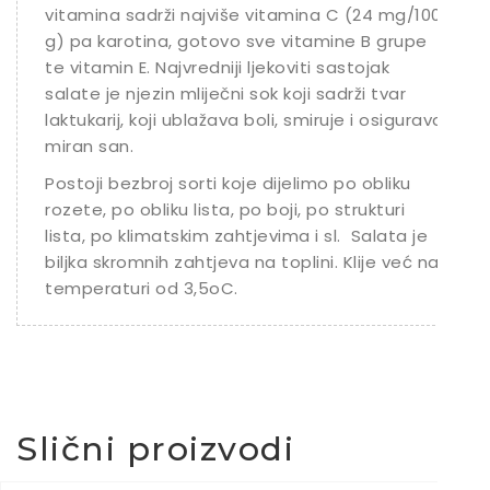
vitamina sadrži najviše vitamina C (24 mg/100
g) pa karotina, gotovo sve vitamine B grupe
te vitamin E. Najvredniji ljekoviti sastojak
salate je njezin mliječni sok koji sadrži tvar
laktukarij, koji ublažava boli, smiruje i osigurava
miran san.
Postoji bezbroj sorti koje dijelimo po obliku
rozete, po obliku lista, po boji, po strukturi
lista, po klimatskim zahtjevima i sl. Salata je
biljka skromnih zahtjeva na toplini. Klije već na
temperaturi od 3,5oC.
Slični proizvodi