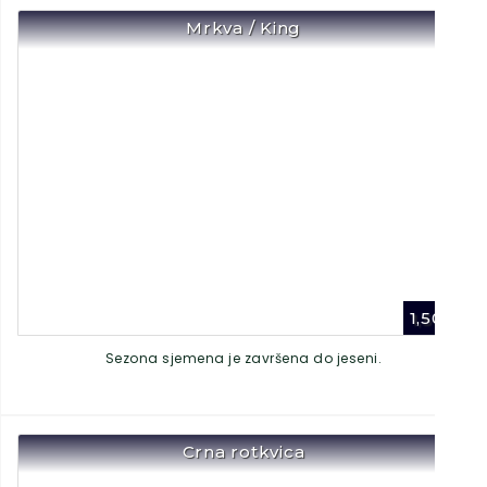
Mrkva / King
1,50
€
Sezona sjemena je završena do jeseni.
Crna rotkvica