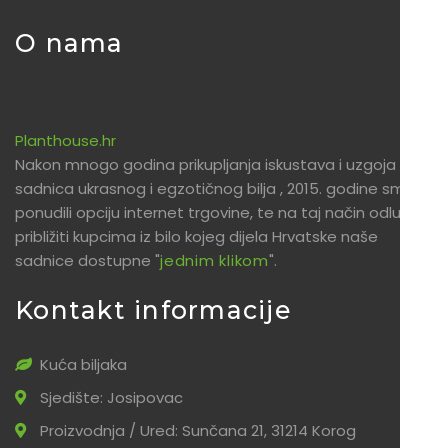
O nama
Planthouse.hr
Nakon mnogo godina prikupljanja iskustava i uzgoja
sadnica ukrasnog i egzotičnog bilja , 2015. godine smo
ponudili opciju internet trgovine, te na taj način odlučili
približiti kupcima iz bilo kojeg dijela Hrvatske naše
sadnice dostupne "
jednim klikom
".
Kontakt informacije
Kuća biljaka
Sjedište: Josipovac
Proizvodnja / Ured: Sunčana 21, 31214 Korog