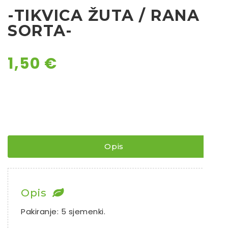
-TIKVICA ŽUTA / RANA
Chili
SORTA-
Ostalo sjeme
1,50
€
Opis
Opis
Pakiranje: 5 sjemenki.