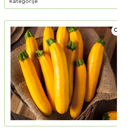
Kategorije
NOVO U PONUDI SADNICA
SADNICE
UKRASNO BILJE I TRAJNICE
GRMOVI/DRVEĆE
HIT SEZONE*** VRTNI SLJEZOVI
UKRASNE TRAVE
HORTENZIJE
LJEKOVITO I ZAČINSKO
VOĆE / BOBIČASTO VOĆE
Sjeme
Sjeme povrća
Rajčice