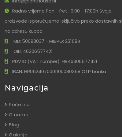
info@planthouse.hr
Radno vrijeme Pon - Pet : 9:00 - 17:00h Svoje
proizvode isporučujemo isključivo preko dostavnih službi
na adresu kupca.
MB: 50093037 - MIBPG: 231684
OIB: 46306577421
PDV ID (VAT number): HR46306577421
IBAN: HR0524070001100080358 OTP banka
Navigacija
Početna
O nama
Blog
Galerija