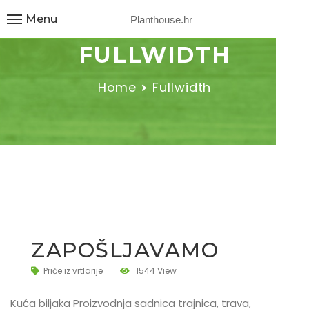
Menu
Planthouse.hr
FULLWIDTH
Home
Fullwidth
ZAPOŠLJAVAMO
Priče iz vrtlarije
1544 View
Kuća biljaka Proizvodnja sadnica trajnica, trava,