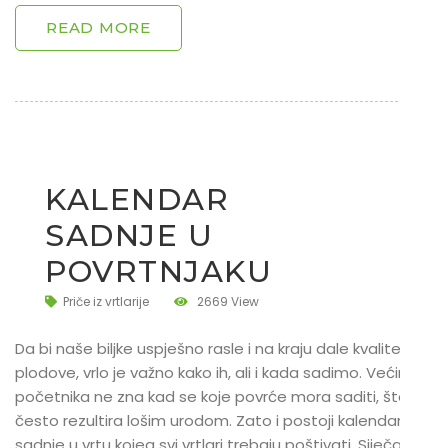
READ MORE
KALENDAR
SADNJE U
POVRTNJAKU
Priče iz vrtlarije
2669 View
Da bi naše biljke uspješno rasle i na kraju dale kvalitetne
plodove, vrlo je važno kako ih, ali i kada sadimo. Većina
početnika ne zna kad se koje povrće mora saditi, što
često rezultira lošim urodom. Zato i postoji kalendar
sadnje u vrtu kojeg svi vrtlari trebaju poštivati. Siječanj je