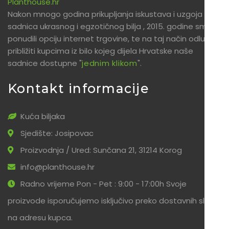
Planthouse.hr
Nakon mnogo godina prikupljanja iskustava i uzgoja
sadnica ukrasnog i egzotičnog bilja , 2015. godine smo
ponudili opciju internet trgovine, te na taj način odlučili
približiti kupcima iz bilo kojeg dijela Hrvatske naše
sadnice dostupne "
jednim klikom
".
Kontakt informacije
Kuća biljaka
Sjedište: Josipovac
Proizvodnja / Ured: Sunčana 21, 31214 Korog
info@planthouse.hr
Radno vrijeme Pon - Pet : 9:00 - 17:00h Svoje
proizvode isporučujemo isključivo preko dostavnih službi
na adresu kupca.