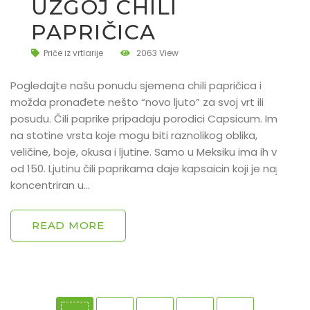
UZGOJ CHILI
PAPRIČICA
Priče iz vrtlarije
2063 View
Pogledajte našu ponudu sjemena chili papričica i
možda pronađete nešto “novo ljuto” za svoj vrt ili
posudu. Čili paprike pripadaju porodici Capsicum. Ima ih
na stotine vrsta koje mogu biti raznolikog oblika,
veličine, boje, okusa i ljutine. Samo u Meksiku ima ih više
od 150. Ljutinu čili paprikama daje kapsaicin koji je najviše
koncentriran u…
READ MORE