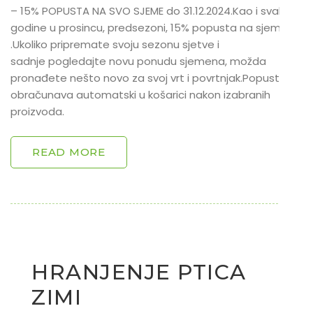
– 15% POPUSTA NA SVO SJEME do 31.12.2024.Kao i svake
godine u prosincu, predsezoni, 15% popusta na sjeme
.Ukoliko pripremate svoju sezonu sjetve i
sadnje pogledajte novu ponudu sjemena, možda
pronađete nešto novo za svoj vrt i povrtnjak.Popust se
obračunava automatski u košarici nakon izabranih
proizvoda.
READ MORE
HRANJENJE PTICA
ZIMI