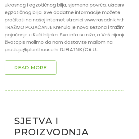
ukrasnog i egzotičnog bilja, sjemena povrća, ukrasnog i
egzotičnog bilja. Sve dodatne informacije možete
pročitati na našoj internet stranici www.rasadnik.hr.hr
TRAŽIMO POJAČANJE Krenula je nova sezona i tražimo
pojačanje u Kući biljaka. Sve info su niže, a Vaš cijenjeni
životopis molimo da nam dostavite mailom na
prodaja@planthouse.hr DJELATNIK/CA U…
READ MORE
SJETVA I
PROIZVODNJA