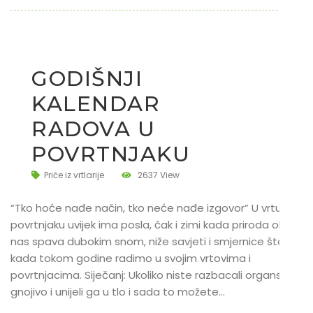
GODIŠNJI
KALENDAR
RADOVA U
POVRTNJAKU
Priče iz vrtlarije
2637 View
“Tko hoće nađe način, tko neće nađe izgovor” U vrtu i
povrtnjaku uvijek ima posla, čak i zimi kada priroda oko
nas spava dubokim snom, niže savjeti i smjernice što i
kada tokom godine radimo u svojim vrtovima i
povrtnjacima. Siječanj: Ukoliko niste razbacali organsko
gnojivo i unijeli ga u tlo i sada to možete…