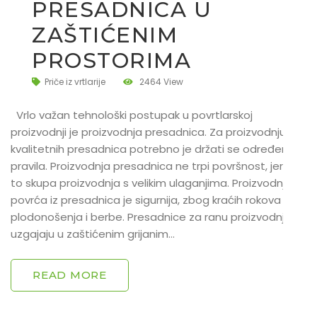
PRESADNICA U
ZAŠTIĆENIM
PROSTORIMA
Priče iz vrtlarije
2464 View
Vrlo važan tehnološki postupak u povrtlarskoj
proizvodnji je proizvodnja presadnica. Za proizvodnju
kvalitetnih presadnica potrebno je držati se određenih
pravila. Proizvodnja presadnica ne trpi površnost, jer je
to skupa proizvodnja s velikim ulaganjima. Proizvodnja
povrća iz presadnica je sigurnija, zbog kraćih rokova
plodonošenja i berbe. Presadnice za ranu proizvodnju se
uzgajaju u zaštićenim grijanim…
READ MORE