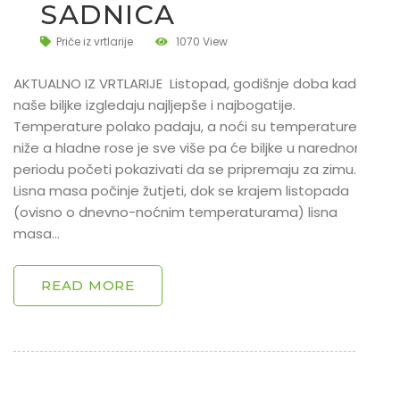
SADNICA
Priče iz vrtlarije
1070 View
AKTUALNO IZ VRTLARIJE Listopad, godišnje doba kada
naše biljke izgledaju najljepše i najbogatije.
Temperature polako padaju, a noći su temperature sve
niže a hladne rose je sve više pa će biljke u narednom
periodu početi pokazivati da se pripremaju za zimu.
Lisna masa počinje žutjeti, dok se krajem listopada
(ovisno o dnevno-noćnim temperaturama) lisna
masa…
READ MORE