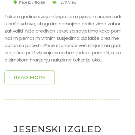
Priče iz vrtlarije
1270 View
Tokom godine svojom ljepotom i pjevom unose radost
u naše vrtove, stoga im nemojmo preko zime zaboraviti
zahvaliti Niže predivan tekst sa savjetima kako pomoći
našim pernatim vrtnim susjedima da lakše prezime ,
autori su ptice.hr Ptice stanarice već milijunima godina
uspješno preživljavaju zime bez ljudske pomoći, a zapise
o zimskom hranjenju nalazimo tek prije oko…
READ MORE
JESENSKI IZGLED