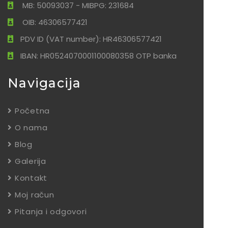
MB: 50093037 - MIBPG: 231684
OIB: 46306577421
PDV ID (VAT number): HR46306577421
IBAN: HR0524070001100080358 OTP banka
Navigacija
Početna
O nama
Blog
Galerija
Kontakt
Moj račun
Pitanja i odgovori