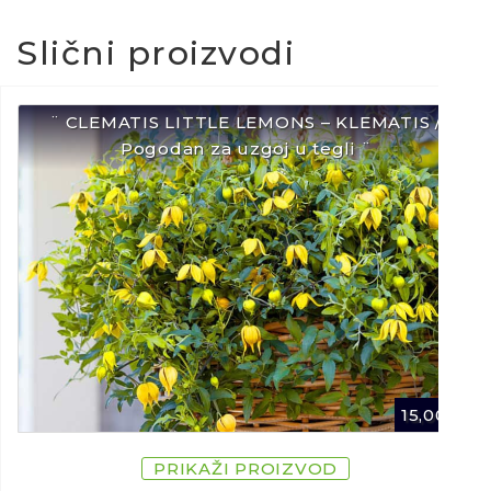
Slični proizvodi
¨ CLEMATIS LITTLE LEMONS – KLEMATIS /
Pogodan za uzgoj u tegli ¨
15,00
€
PRIKAŽI PROIZVOD