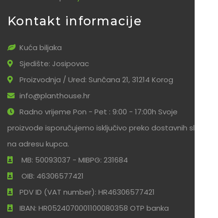
Kontakt informacije
Kuća biljaka
Sjedište: Josipovac
Proizvodnja / Ured: Sunčana 21, 31214 Korog
info@planthouse.hr
Radno vrijeme Pon - Pet : 9:00 - 17:00h Svoje
proizvode isporučujemo isključivo preko dostavnih službi
na adresu kupca.
MB: 50093037 - MIBPG: 231684
OIB: 46306577421
PDV ID (VAT number): HR46306577421
IBAN: HR0524070001100080358 OTP banka