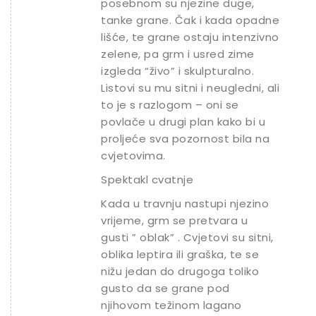
posebnom su njezine duge,
tanke grane. Čak i kada opadne
lišće, te grane ostaju intenzivno
zelene, pa grm i usred zime
izgleda “živo” i skulpturalno.
Listovi su mu sitni i neugledni, ali
to je s razlogom – oni se
povlače u drugi plan kako bi u
proljeće sva pozornost bila na
cvjetovima.
Spektakl cvatnje
Kada u travnju nastupi njezino
vrijeme, grm se pretvara u
gusti ” oblak” . Cvjetovi su sitni,
oblika leptira ili graška, te se
nižu jedan do drugoga toliko
gusto da se grane pod
njihovom težinom lagano