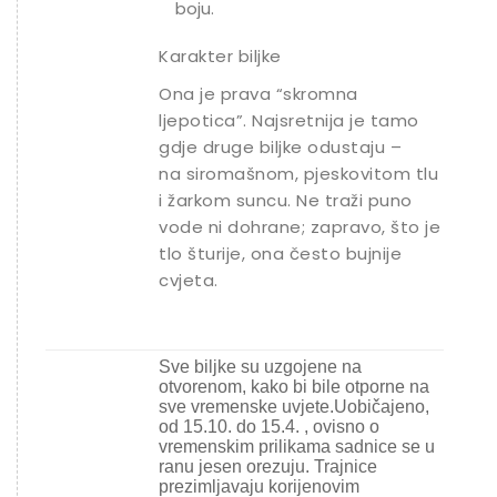
boju.
Karakter biljke
Ona je prava “skromna
ljepotica”. Najsretnija je tamo
gdje druge biljke odustaju –
na siromašnom, pjeskovitom tlu
i žarkom suncu. Ne traži puno
vode ni dohrane; zapravo, što je
tlo šturije, ona često bujnije
cvjeta.
Sve biljke su uzgojene na
otvorenom, kako bi bile otporne na
sve vremenske uvjete.Uobičajeno,
od 15.10. do 15.4. , ovisno o
vremenskim prilikama sadnice se u
ranu jesen orezuju. Trajnice
prezimljavaju korijenovim