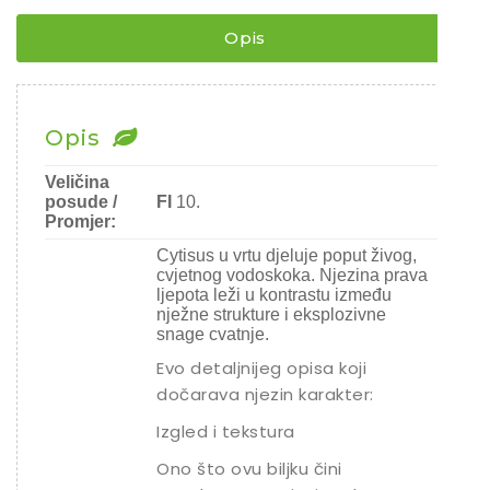
Chili
Opis
Ostalo sjeme
Opis
Veličina
posude /
FI
10.
Promjer:
Cytisus u vrtu djeluje poput živog,
cvjetnog vodoskoka. Njezina prava
ljepota leži u kontrastu između
nježne strukture i eksplozivne
snage cvatnje.
Evo detaljnijeg opisa koji
dočarava njezin karakter:
Izgled i tekstura
Ono što ovu biljku čini