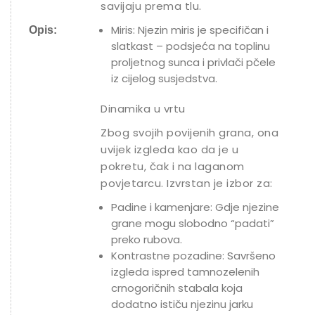
savijaju prema tlu.
Miris: Njezin miris je specifičan i
Opis:
slatkast – podsjeća na toplinu
proljetnog sunca i privlači pčele
iz cijelog susjedstva.
Dinamika u vrtu
Zbog svojih povijenih grana, ona
uvijek izgleda kao da je u
pokretu, čak i na laganom
povjetarcu. Izvrstan je izbor za:
Padine i kamenjare: Gdje njezine
grane mogu slobodno “padati”
preko rubova.
Kontrastne pozadine: Savršeno
izgleda ispred tamnozelenih
crnogoričnih stabala koja
dodatno ističu njezinu jarku