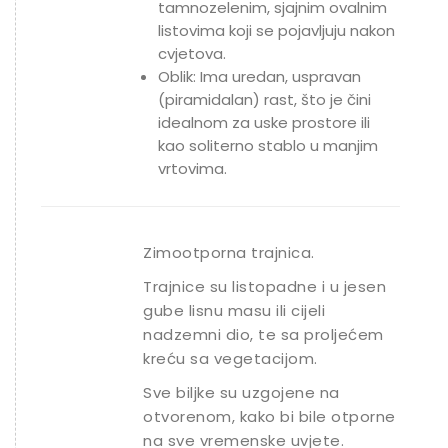
tamnozelenim, sjajnim ovalnim
listovima koji se pojavljuju nakon
cvjetova.
Oblik:
Ima uredan, uspravan
(piramidalan) rast, što je čini
idealnom za uske prostore ili
kao soliterno stablo u manjim
vrtovima.
Zimootporna trajnica.
Trajnice su listopadne i u jesen
gube lisnu masu ili cijeli
nadzemni dio, te sa proljećem
kreću sa vegetacijom.
Sve biljke su uzgojene na
otvorenom, kako bi bile otporne
na sve vremenske uvjete.