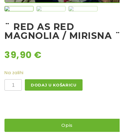
Rajčice
Chili
¨ RED AS RED
Ostalo sjeme
MAGNOLIA / MIRISNA ¨
39,90
€
Na zalihi
¨
DODAJ U KOŠARICU
RED
AS
RED
MAGNOLIA
/
MIRISNA
¨
količina
Opis