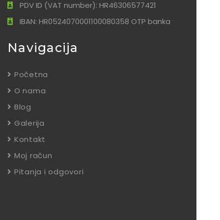
PDV ID (VAT number): HR46306577421
IBAN: HR0524070001100080358 OTP banka
Navigacija
Početna
O nama
Blog
Galerija
Kontakt
Moj račun
Pitanja i odgovori