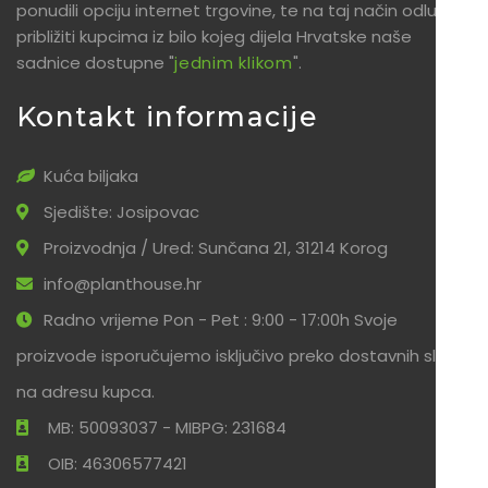
ponudili opciju internet trgovine, te na taj način odlučili
približiti kupcima iz bilo kojeg dijela Hrvatske naše
sadnice dostupne "
jednim klikom
".
Kontakt informacije
Kuća biljaka
Sjedište: Josipovac
Proizvodnja / Ured: Sunčana 21, 31214 Korog
info@planthouse.hr
Radno vrijeme Pon - Pet : 9:00 - 17:00h Svoje
proizvode isporučujemo isključivo preko dostavnih službi
na adresu kupca.
MB: 50093037 - MIBPG: 231684
OIB: 46306577421