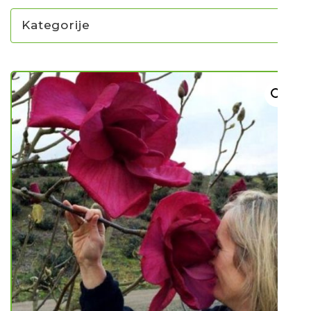
Kategorije
NOVO U PONUDI SADNICA
SADNICE
UKRASNO BILJE I TRAJNICE
GRMOVI/DRVEĆE
HIT SEZONE*** VRTNI SLJEZOVI
UKRASNE TRAVE
HORTENZIJE
LJEKOVITO I ZAČINSKO
VOĆE / BOBIČASTO VOĆE
Sjeme
Sjeme povrća