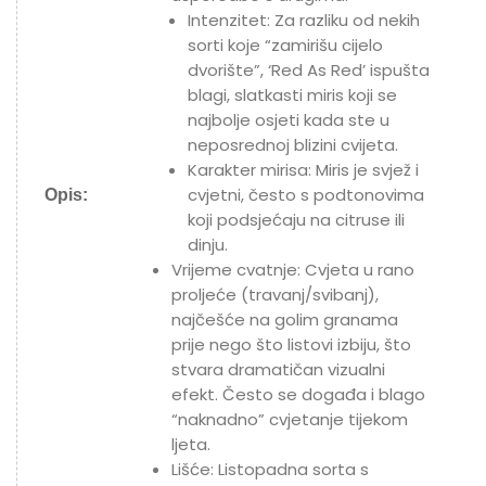
Intenzitet:
Za razliku od nekih
sorti koje “zamirišu cijelo
dvorište”, ‘Red As Red’ ispušta
blagi, slatkasti miris koji se
najbolje osjeti kada ste u
neposrednoj blizini cvijeta.
Karakter mirisa:
Miris je svjež i
cvjetni, često s podtonovima
Opis:
koji podsjećaju na citruse ili
dinju.
Vrijeme cvatnje:
Cvjeta u rano
proljeće (travanj/svibanj
),
najčešće na golim granama
prije nego što listovi izbiju, što
stvara dramatičan vizualni
efekt. Često se događa i blago
“naknadno” cvjetanje tijekom
ljeta.
Lišće:
Listopadna sorta s