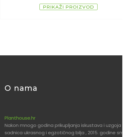
PRIKAŽI PROIZVOD
O nama
Planthouse.hr
Nakon mnogo godina prikupljanja iskustava i uzgoja
sadnica ukrasnog i egzotičnog bilja , 2015. godine smo