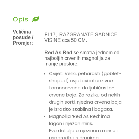
Opis
Veličina
FI
17, RAZGRANATE SADNICE
posude /
VISINE cca 50 CM.
Promjer:
Red As Red
se smatra jednom od
najboljih crvenih magnolija za
manje prostore.
Cvijet:
Veliki, peharasti (goblet-
shaped) cvjetovi intenzivne
tamnocrvene do ljubičasto-
crvene boje
. Za razliku od nekih
drugih sorti, njezina crvena boja
je izrazito stabilna i bogata.
Magnolija ‘Red As Red’
ima
lagan i nježan miris.
Evo detalja o njezinom mirisu i
usporedbe s drugima: