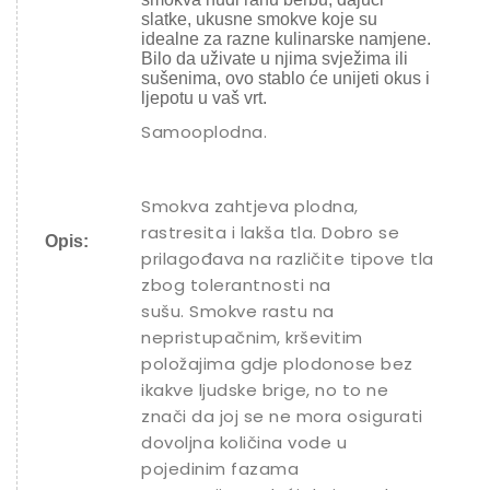
slatke, ukusne smokve koje su
idealne za razne kulinarske namjene.
Bilo da uživate u njima svježima ili
sušenima, ovo stablo će unijeti okus i
ljepotu u vaš vrt.
Samooplodna.
Smokva zahtjeva plodna,
rastresita i lakša tla. Dobro se
Opis:
prilagođava na različite tipove tla
zbog tolerantnosti na
sušu. Smokve rastu na
nepristupačnim, krševitim
položajima gdje plodonose bez
ikakve ljudske brige, no to ne
znači da joj se ne mora osigurati
dovoljna količina vode u
pojedinim fazama