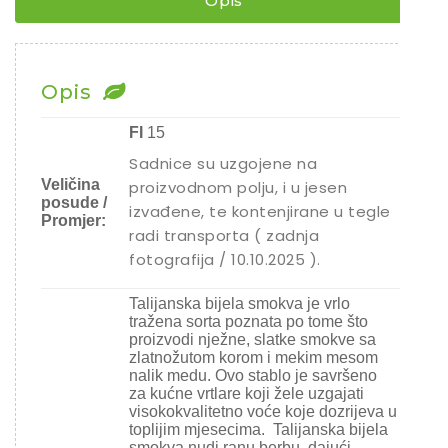
Opis
Chili
Ostalo sjeme
Opis
FI
15
Sadnice su uzgojene na
Veličina
proizvodnom polju, i u jesen
posude /
izvađene, te kontenjirane u tegle
Promjer:
radi transporta ( zadnja
fotografija / 10.10.2025 ).
Talijanska bijela smokva je vrlo
tražena sorta poznata po tome što
proizvodi nježne, slatke smokve sa
zlatnožutom korom i mekim mesom
nalik medu. Ovo stablo je savršeno
za kućne vrtlare koji žele uzgajati
visokokvalitetno voće koje dozrijeva u
toplijim mjesecima. Talijanska bijela
smokva nudi ranu berbu, dajući