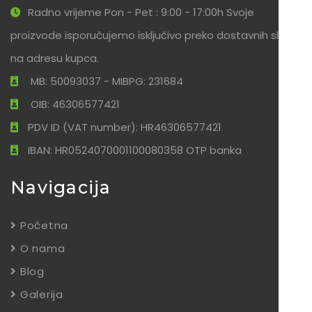
Radno vrijeme Pon - Pet : 9:00 - 17:00h Svoje
proizvode isporučujemo isključivo preko dostavnih službi
na adresu kupca.
MB: 50093037 - MIBPG: 231684
OIB: 46306577421
PDV ID (VAT number): HR46306577421
IBAN: HR0524070001100080358 OTP banka
Navigacija
Početna
O nama
Blog
Galerija