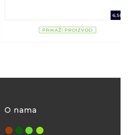
6,50
€
PRIKAŽI PROIZVOD
O nama