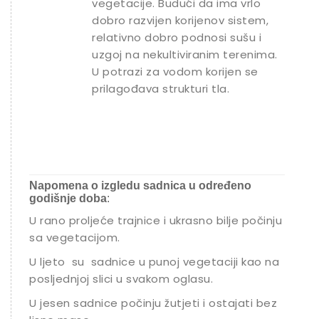
vegetacije. Budući da ima vrlo
dobro razvijen korijenov sistem,
relativno dobro podnosi sušu i
uzgoj na nekultiviranim terenima.
U potrazi za vodom korijen se
prilagođava strukturi tla.
Napomena o izgledu sadnica u određeno
godišnje doba
:
U rano proljeće trajnice i ukrasno bilje počinju
sa vegetacijom.
U ljeto su sadnice u punoj vegetaciji kao na
posljednjoj slici u svakom oglasu.
U jesen sadnice počinju žutjeti i ostajati bez