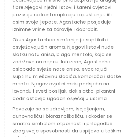
flore.Njegovi nježni listovi i šareni cvjetovi
pozivaju na kontemplaciju i opuštanje. Ali
osim svoje ljepote, Agastache posjeduje
iznimne vrline za zdravlje i dobrobit.
Okus Agastachea simfonija je suptilnih i
osvježavajućih aroma. Njegovi listovi nude
slatku notu anisa, blago mentola, koja se
zadržava na nepcu. Infuziran, Agastache
oslobađa svježe note anisa, evocirajući
suptilnu mješavinu sladića, komorača i slatke
mente. Njegov cvjetni miris podsjeća na
lavandu i sveti bosiljak, dok slatko-pikantni
dodir ostavlja ugodan osjećaj u ustima.
Povezuje se sa zdravljem, iscjeljenjem,
duhovnošću i bioraznolikošću. Također se
smatra simbolom otpornosti i prilagodbe
zbog svoje sposobnosti da uspijeva u teškim