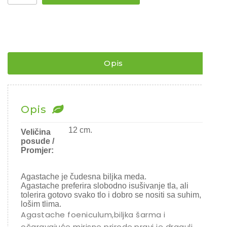
MEDA
/
AGASTACHE
FOENICULUM
/
Religijski
anisov
Opis
izop
¨
količina
Opis
12 cm.
Veličina
posude /
Promjer:
Agastache je čudesna biljka meda.
Agastache preferira slobodno isušivanje tla, ali
tolerira gotovo svako tlo i dobro se nositi sa suhim,
lošim tlima.
Agastache foeniculum,biljka šarma i
očaravajuće mirisne prirode,pravi je dragulj