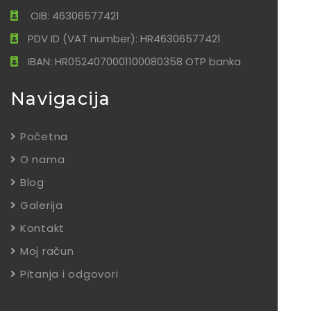
OIB: 46306577421
PDV ID (VAT number): HR46306577421
IBAN: HR0524070001100080358 OTP banka
Navigacija
Početna
O nama
Blog
Galerija
Kontakt
Moj račun
Pitanja i odgovori