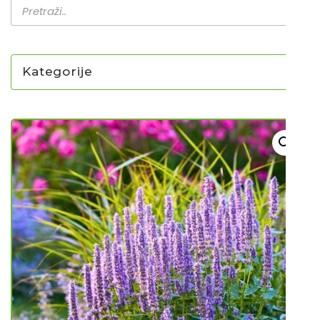
Kategorije
NOVO U PONUDI SADNICA
SADNICE
UKRASNO BILJE I TRAJNICE
GRMOVI/DRVEĆE
HIT SEZONE*** VRTNI SLJEZOVI
UKRASNE TRAVE
HORTENZIJE
LJEKOVITO I ZAČINSKO
VOĆE / BOBIČASTO VOĆE