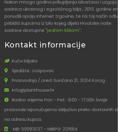
Nakon mnogo godina prikupljanja iskustava i uzgoja
sadnica ukrasnog i egzotičnog bilja , 2015. godine smo
ponudili opciju internet trgovine, te na taj način odlučili
približiti kupcima iz bilo kojeg dijela Hrvatske naše
sadnice dostupne "
jednim klikom
".
Kontakt informacije
Kuća biljaka
Sjedište: Josipovac
Proizvodnja / Ured: Sunčana 21, 31214 Korog
info@planthouse.hr
Radno vrijeme Pon - Pet : 9:00 - 17:00h Svoje
proizvode isporučujemo isključivo preko dostavnih službi
na adresu kupca.
MB: 50093037 - MIBPG: 231684