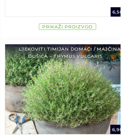
6,50
€
PRIKAŽI PROIZVOD
¨ LJEKOVITI TIMIJAN DOMAĆI / MAJČINA
DUŠICA – THYMUS VULGARIS ¨
6,90
€