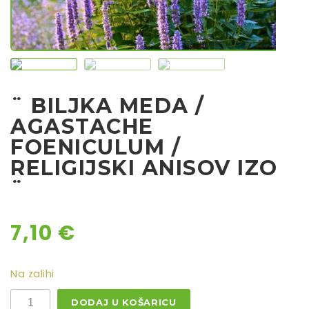
Sjeme
Sjeme povrća
Rajčice
Chili
¨ BILJKA MEDA /
Ostalo sjeme
AGASTACHE
FOENICULUM /
RELIGIJSKI ANISOV IZOP
¨
7,10
€
Na zalihi
¨
DODAJ U KOŠARICU
BILJKA