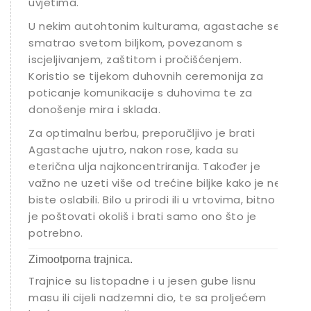
uvjetima.
U nekim autohtonim kulturama, agastache se
smatrao svetom biljkom, povezanom s
iscjeljivanjem, zaštitom i pročišćenjem.
Koristio se tijekom duhovnih ceremonija za
poticanje komunikacije s duhovima te za
donošenje mira i sklada.
Za optimalnu berbu, preporučljivo je brati
Agastache ujutro, nakon rose, kada su
eterična ulja najkoncentriranija. Također je
važno ne uzeti više od trećine biljke kako je ne
biste oslabili. Bilo u prirodi ili u vrtovima, bitno
je poštovati okoliš i brati samo ono što je
potrebno.
Zimootporna trajnica.
Trajnice su listopadne i u jesen gube lisnu
masu ili cijeli nadzemni dio, te sa proljećem