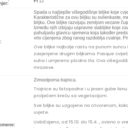
FI
12
jer:
Spada u najljepše višegodišnje biljke koje cvjet
Karakteristične za ovu biljku su svilenkaste, m
biljku. Ove biljke razvijaju zemljom vezane čupe
Između njih izbijaju uspravne stabljike koje z
pahuljastu glavicu sjemena koja također predst
vrlo cijenjena zbog ranog razdoblja cvatnje. P
:
Ove biljke najbolje rastu na punom suncu i 
zasjenjene drugim biljkama. Pasque cvijeće
suha i umjereno plodna tla. Ova višegodi
mrazeve.
Zimootporna trajnica.
Trajnice su listopadne i u jesen gube lisnu 
proljećem kreću sa vegetacijom.
Sve biljke su uzgojene na otvorenom, kak
uvjete.
Uobičajeno, od 15.10. do 15.4. , ovisno o 
omene: