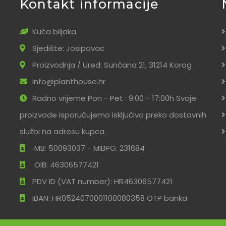
Kontakt informacije
Kuća biljaka
Sjedište: Josipovac
Proizvodnja / Ured: Sunčana 21, 31214 Korog
info@planthouse.hr
Radno vrijeme Pon - Pet : 9:00 - 17:00h Svoje
proizvode isporučujemo isključivo preko dostavnih
službi na adresu kupca.
MB: 50093037 - MIBPG: 231684
OIB: 46306577421
PDV ID (VAT number): HR46306577421
IBAN: HR0524070001100080358 OTP banka