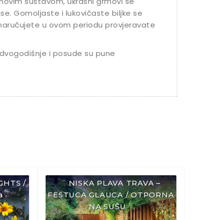
jenovim sustavom, ukrasni grmovi se
se. Gomoljaste i lukovičaste biljke se
 naručujete u ovom periodu provjeravate
dvogodišnje i posude su pune
GHTS /
¨ NISKA PLAVA TRAVA –
a
FESTUCA GLAUCA / OTPORNA
NA SUŠU ¨