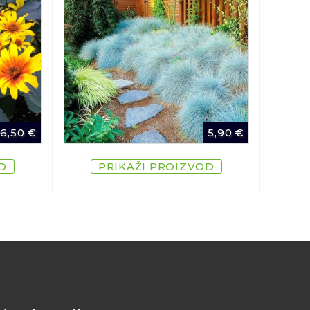
6,50
€
5,90
€
D
PRIKAŽI PROIZVOD