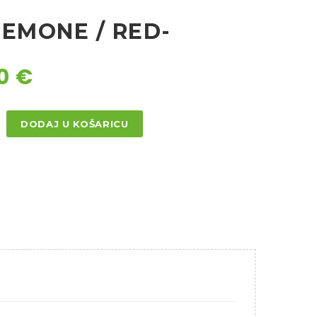
NEMONE / RED-
50
€
DODAJ U KOŠARICU
NE