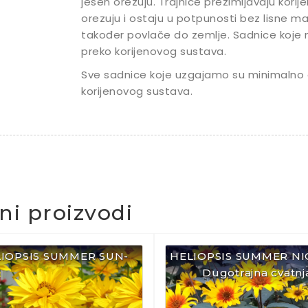
jesen orezuju. Trajnice prezimljavaju kori
orezuju i ostaju u potpunosti bez lisne ma
također povlače do zemlje. Sadnice koje
preko korijenovog sustava.
Sve sadnice koje uzgajamo su minimalno 
korijenovog sustava.
čni proizvodi
LIOPSIS SUMMER SUN-
HELIOPSIS SUMMER NI
Dugotrajna cvatnj