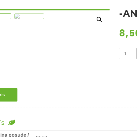
-A
8,
-
ANEMO
/
RED-
količina
is
is
čina posude /