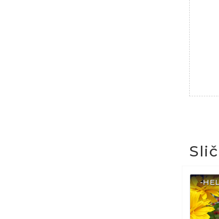
Sli
-HE