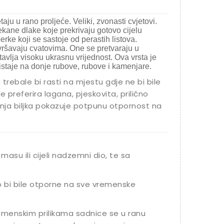
aju u rano proljeće. Veliki, zvonasti cvjetovi.
ekane dlake koje prekrivaju gotovo cijelu
rke koji se sastoje od perastih listova.
avršavaju cvatovima. One se pretvaraju u
avlja visoku ukrasnu vrijednost. Ova vrsta je
ristaje na donje rubove, rubove i kamenjare.
trebale bi rasti na mjestu gdje ne bi bile
 preferira lagana, pjeskovita, prilično
šnja biljka pokazuje potpunu otpornost na
masu ili cijeli nadzemni dio, te sa
o bi bile otporne na sve vremenske
vremenskim prilikama sadnice se u ranu