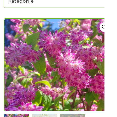
Kategorije
NOVO U PONUDI SADNICA
SADNICE
UKRASNO BILJE I TRAJNICE
GRMOVI/DRVEĆE
HIT SEZONE*** VRTNI SLJEZOVI
UKRASNE TRAVE
HORTENZIJE
LJEKOVITO I ZAČINSKO
VOĆE / BOBIČASTO VOĆE
Sjeme
Sjeme povrća
Rajčice