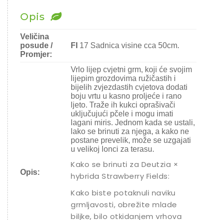
Opis
Veličina
posude /
FI
17 Sadnica visine cca 50cm.
Promjer:
Vrlo lijep cvjetni grm, koji će svojim
lijepim grozdovima ružičastih i
bijelih zvjezdastih cvjetova dodati
boju vrtu u kasno proljeće i rano
ljeto. Traže ih kukci oprašivači
uključujući pčele i mogu imati
lagani miris. Jednom kada se ustali,
lako se brinuti za njega, a kako ne
postane prevelik, može se uzgajati
u velikoj lonci za terasu.
Kako se brinuti za Deutzia ×
Opis:
hybrida Strawberry Fields:
Kako biste potaknuli naviku
grmljavosti, obrežite mlade
biljke, bilo otkidanjem vrhova