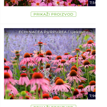
7,50
€
PRIKAŽI PROIZVOD
¨ ECHINACEA PURPUREA / Ljekovito ¨
7,90
€