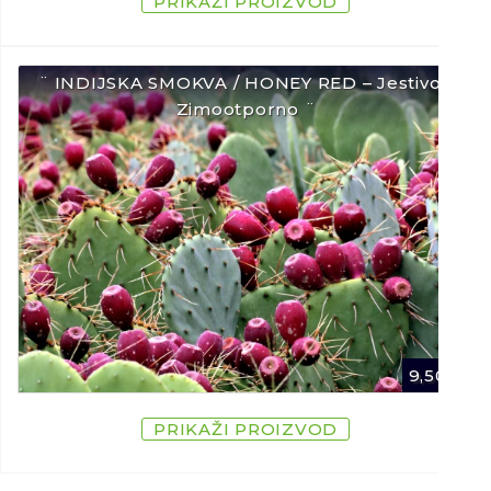
PRIKAŽI PROIZVOD
¨ INDIJSKA SMOKVA / HONEY RED – Jestivo /
Zimootporno ¨
9,50
€
PRIKAŽI PROIZVOD