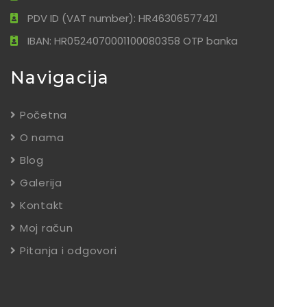
PDV ID (VAT number): HR46306577421
IBAN: HR0524070001100080358 OTP banka
Navigacija
Početna
O nama
Blog
Galerija
Kontakt
Moj račun
Pitanja i odgovori