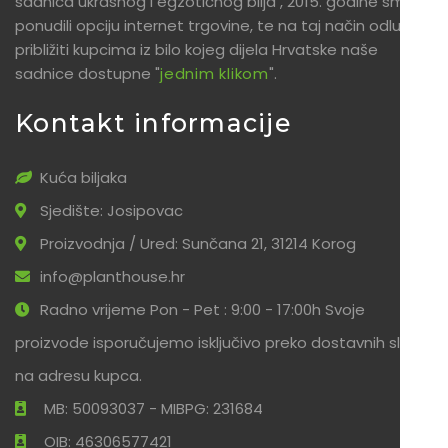
sadnica ukrasnog i egzotičnog bilja , 2015. godine smo
ponudili opciju internet trgovine, te na taj način odlučili
približiti kupcima iz bilo kojeg dijela Hrvatske naše
sadnice dostupne "
jednim klikom
".
Kontakt informacije
Kuća biljaka
Sjedište: Josipovac
Proizvodnja / Ured: Sunčana 21, 31214 Korog
info@planthouse.hr
Radno vrijeme Pon - Pet : 9:00 - 17:00h Svoje
proizvode isporučujemo isključivo preko dostavnih službi
na adresu kupca.
MB: 50093037 - MIBPG: 231684
OIB: 46306577421