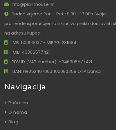
info@planthouse.hr
Radno vrijeme Pon - Pet : 9:00 - 17:00h Svoje
proizvode isporučujemo isključivo preko dostavnih službi
na adresu kupca.
MB: 50093037 - MIBPG: 231684
OIB: 46306577421
PDV ID (VAT number): HR46306577421
IBAN: HR0524070001100080358 OTP banka
Navigacija
Početna
O nama
Blog