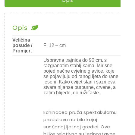
Opis
Chili
Ostalo sjeme
Opis
Veličina
posude /
FI 12 – cm
Promjer:
Uspravna trajnica do 90 cm, s
razgranatim stabljikama. Mirisne,
pojedinačne cvjetne glavice, koje
se pojavljuju od ranog ljeta do rane
jeseni. Kako cvijet stari i sazrijeva
stvara nijanse purpurne, crvene, a
zatim blijede, do ružičaste.
Echinacea pruža spektakularnu
predstavu na bilo kojoj
sunčanoj ljetnoj gredici. Ove
biljke relativno su jednostavne