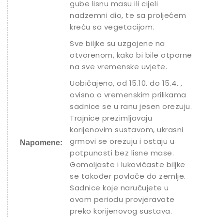
gube lisnu masu ili cijeli
nadzemni dio, te sa proljećem
kreću sa vegetacijom.
Sve biljke su uzgojene na
otvorenom, kako bi bile otporne
na sve vremenske uvjete.
Uobičajeno, od 15.10. do 15.4. ,
ovisno o vremenskim prilikama
sadnice se u ranu jesen orezuju.
Trajnice prezimljavaju
korijenovim sustavom, ukrasni
grmovi se orezuju i ostaju u
Napomene:
potpunosti bez lisne mase.
Gomoljaste i lukovičaste biljke
se također povlače do zemlje.
Sadnice koje naručujete u
ovom periodu provjeravate
preko korijenovog sustava.