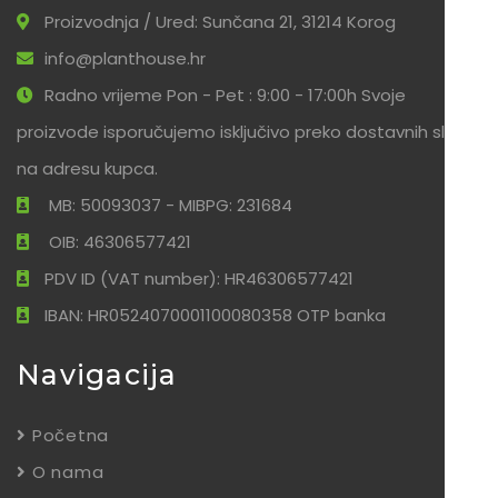
Proizvodnja / Ured: Sunčana 21, 31214 Korog
info@planthouse.hr
Radno vrijeme Pon - Pet : 9:00 - 17:00h Svoje
proizvode isporučujemo isključivo preko dostavnih službi
na adresu kupca.
MB: 50093037 - MIBPG: 231684
OIB: 46306577421
PDV ID (VAT number): HR46306577421
IBAN: HR0524070001100080358 OTP banka
Navigacija
Početna
O nama