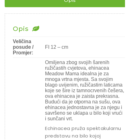
Opis
Chili
Ostalo sjeme
Opis
Veličina
posude /
FI 12 – cm
Promjer:
Omiljena zbog svojih šarenih
ružičastih cvjetova, ehinacea
Meadow Mama idealna je za
mnoga vrtna mjesta. Sa svojim
blago uvijenim, ružičastim laticama
koje se šire iz tamnocrvenih češera,
ova ehinacea je zaista prekrasna.
Budući da je otporna na sušu, ova
ehinacea jednostavna je za njegu i
savršeno se uklapa u bilo koji vrući
i sunčani vrt.
Echinacea pruža spektakularnu
predstavu na bilo kojoj