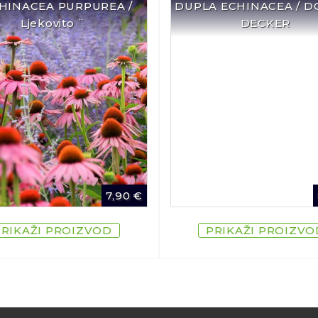
CHINACEA PURPUREA /
DUPLA ECHINACEA / 
Ljekovito ¨
DECKER
7,90
€
PRIKAŽI PROIZVOD
PRIKAŽI PROIZVO