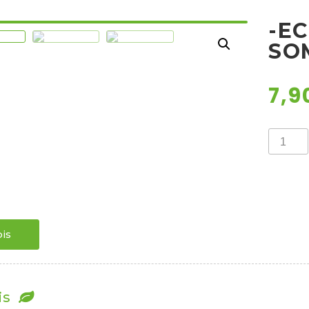
-E
SO
7,9
-
ECHIN
W.
SOMBR
količina
is
is