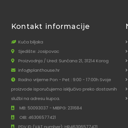
Kontakt informacije
Kuća biljaka
Sjedište: Josipovac
Proizvodnja / Ured: Sunčana 21, 31214 Korog
info@planthouse.hr
Radno vrijeme Pon - Pet : 9:00 - 17:00h Svoje
proizvode isporučujemo isključivo preko dostavnih
službi na adresu kupca.
MB: 50093037 - MIBPG: 231684
OIB: 46306577421
PDV ID (VAT number): HR46306577421