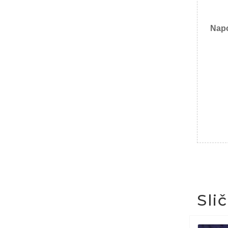
Nap
Sli