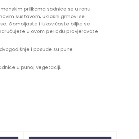
vremenskim prilikama sadnice se u ranu
jenovim sustavom, ukrasni grmovi se
se. Gomoljaste i lukovičaste biljke se
 naručujete u ovom periodu provjeravate
dvogodišnje i posude su pune
adnice u punoj vegetaciji.