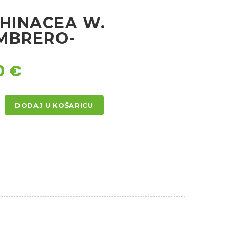
CHINACEA W.
MBRERO-
0
€
DODAJ U KOŠARICU
ACEA
ERO-