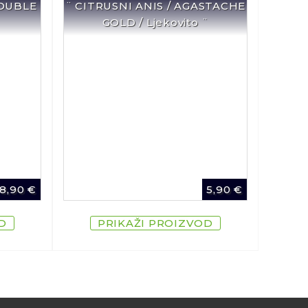
DOUBLE
¨ CITRUSNI ANIS / AGASTACHE
GOLD / Ljekovito ¨
8,90
€
5,90
€
D
PRIKAŽI PROIZVOD