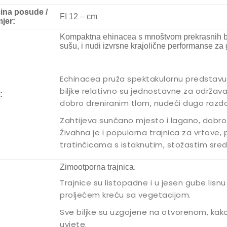
čina posude /
FI 12 – cm
jer:
Kompaktna ehinacea s mnoštvom prekrasnih bije
sušu, i nudi izvrsne krajolične performanse za
Echinacea pruža spektakularnu predstavu n
biljke relativno su jednostavne za održav
:
dobro dreniranim tlom, nudeći dugo razdob
Zahtijeva sunčano mjesto i lagano, dobro 
Živahna je i popularna trajnica za vrtove,
tratinčicama s istaknutim, stožastim sre
Zimootporna trajnica.
Trajnice su listopadne i u jesen gube lisnu 
proljećem kreću sa vegetacijom.
Sve biljke su uzgojene na otvorenom, kak
uvjete.