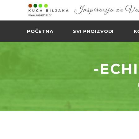
Inspiracija za Vaš 
POČETNA
SVI PROIZVODI
K
-ECH