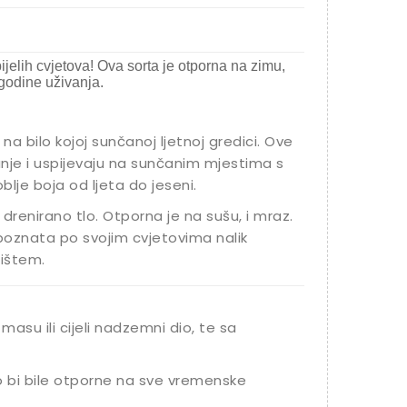
lih cvjetova! Ova sorta je otporna na zimu,
 godine uživanja.
a bilo kojoj sunčanoj ljetnoj gredici. Ove
anje i uspijevaju na sunčanim mjestima s
lje boja od ljeta do jeseni.
drenirano tlo. Otporna je na sušu, i mraz.
 poznata po svojim cvjetovima nalik
dištem.
masu ili cijeli nadzemni dio, te sa
o bi bile otporne na sve vremenske