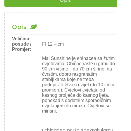
Opis
Chili
Ostalo sjeme
Opis
Veličina
posude /
FI 12 – cm
Promjer:
Mai Sunshine je ehinacea sa žutim
cvjetovima. Obično raste u grmu do
90 cm visine, i do 70 cm širine, na
čvrstim, dobro razgranatim
stabljikama koje ne treba
podupirati. Svaki cvijet (do 10 cm u
promjeru). Cvjetovi cvjetaju od
kasnog proljeća do kasnog ljeta,
ponekad s dodatnim sporadičnim
cvjetanjem do mraza. Cvjetovi su
mirisni.
Echinacea pruža spektakularnu