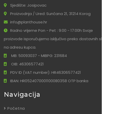
Sjedište: Josipovac
Proizvodnja / Ured: Sunčana 21, 31214 Korog
info@planthouse.hr
Radno vrijeme Pon - Pet : 9:00 - 17:00h Svoje
proizvode isporučujemo isključivo preko dostavnih službi
na adresu kupca.
MB: 50093037 - MIBPG: 231684
OIB: 46306577421
PDV ID (VAT number): HR46306577421
IBAN: HR0524070001100080358 OTP banka
Navigacija
Početna