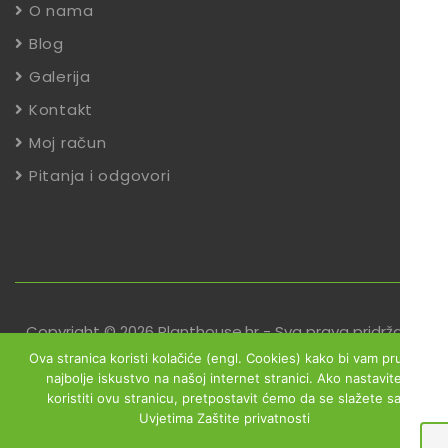
O nama
Blog
Galerija
Kontakt
Moj račun
Pitanja i odgovori
Copyright © 2026 Planthouse.hr - Sva prava pridržana
Ova stranica koristi kolačiće (engl. Cookies) kako bi vam pružili
Uvjeti poslovanja
Reklamacije
Zaštita podataka
najbolje iskustvo na našoj internet stranici. Ako nastavite
koristiti ovu stranicu, pretpostavit ćemo da se slažete sa
Izjava o sigurnosti online plaćanja
Uvjetima Zaštite privatnosti
Obrazac za jednostrani raskid ugovora
Ok
Zaštita podataka