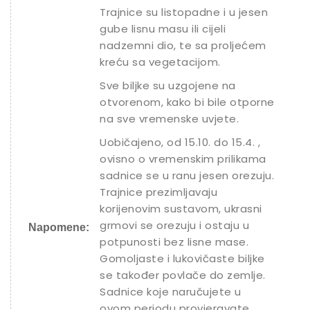
Trajnice su listopadne i u jesen
gube lisnu masu ili cijeli
nadzemni dio, te sa proljećem
kreću sa vegetacijom.
Sve biljke su uzgojene na
otvorenom, kako bi bile otporne
na sve vremenske uvjete.
Uobičajeno, od 15.10. do 15.4. ,
ovisno o vremenskim prilikama
sadnice se u ranu jesen orezuju.
Trajnice prezimljavaju
korijenovim sustavom, ukrasni
grmovi se orezuju i ostaju u
Napomene:
potpunosti bez lisne mase.
Gomoljaste i lukovičaste biljke
se također povlače do zemlje.
Sadnice koje naručujete u
ovom periodu provjeravate