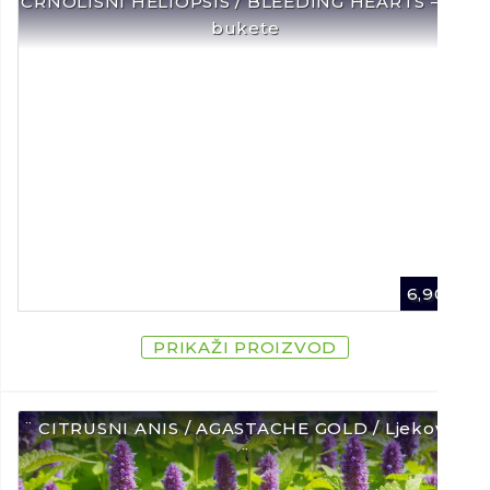
CRNOLISNI HELIOPSIS / BLEEDING HEARTS – Za
bukete
6,90
€
PRIKAŽI PROIZVOD
¨ CITRUSNI ANIS / AGASTACHE GOLD / Ljekovito
¨