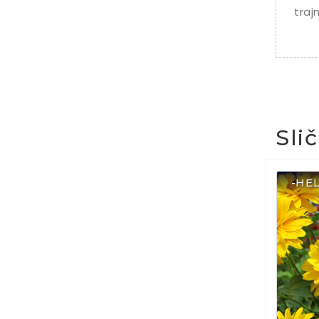
traj
Sli
-HE