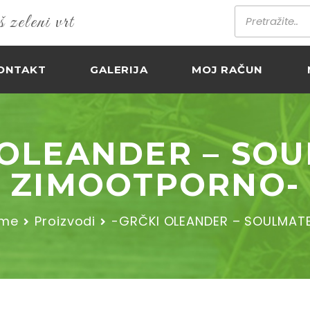
zeleni vrt
ONTAKT
GALERIJA
MOJ RAČUN
 OLEANDER – SOU
ZIMOOTPORNO-
me
Proizvodi
-GRČKI OLEANDER – SOULMATE