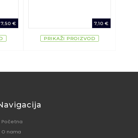
7,50
€
7,10
€
D
PRIKAŽI PROIZVOD
Navigacija
Početna
O nama