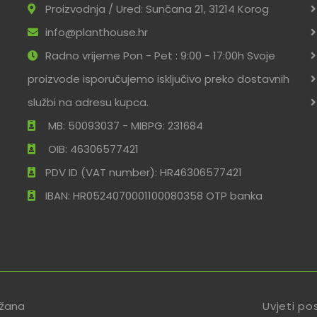
Proizvodnja / Ured: Sunčana 21, 31214 Korog
info@planthouse.hr
Radno vrijeme Pon - Pet : 9:00 - 17:00h Svoje
proizvode isporučujemo isključivo preko dostavnih
službi na adresu kupca.
MB: 50093037 - MIBPG: 231684
OIB: 46306577421
PDV ID (VAT number): HR46306577421
IBAN: HR0524070001100080358 OTP banka
ržana
Uvjeti po