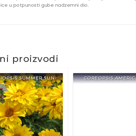
nice u potpunosti gube nadzemni dio.
čni proizvodi
LIOPSIS SUMMER SUN-
COREOPSIS AMERI