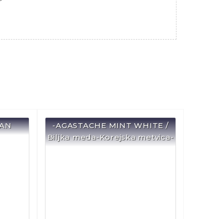
CAN
-AGASTACHE MINT WHITE /
Biljka meda-Korejska metvica-