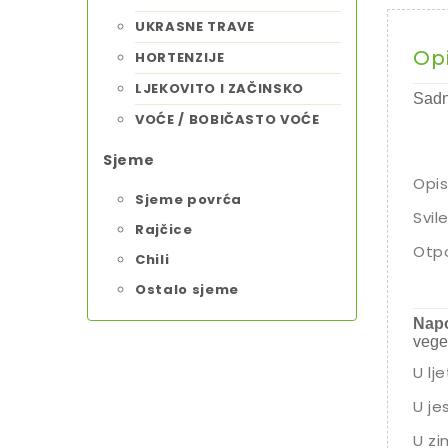
UKRASNE TRAVE
Op
HORTENZIJE
LJEKOVITO I ZAČINSKO
Sadn
VOĆE / BOBIČASTO VOĆE
Sjeme
Opis
Sjeme povrća
Svil
Rajčice
Otpo
Chili
Ostalo sjeme
Napo
vege
U lj
U je
U zi