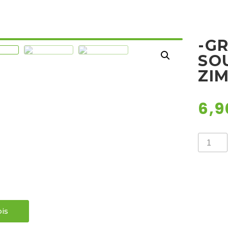
-G
SO
ZI
6,
-
GRČKI
OLEAN
-
SOULM
/
Zimootp
količina
is