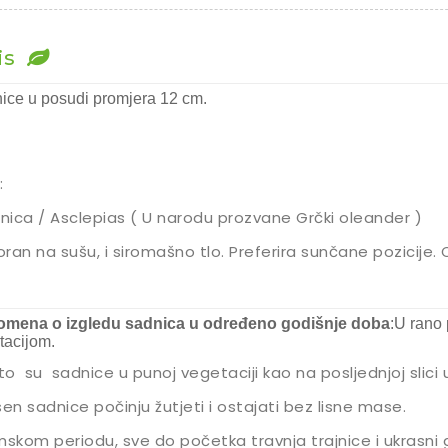
is
ice u posudi promjera 12 cm.
:
enica / Asclepias ( U narodu prozvane Grčki oleander )
ran na sušu, i siromašno tlo. Preferira sunčane pozicije. 
mena o izgledu sadnica u određeno godišnje doba
:U rano 
tacijom.
eto su sadnice u punoj vegetaciji kao na posljednjoj slici
sen sadnice počinju žutjeti i ostajati bez lisne mase.
mskom periodu, sve do početka travnja trajnice i ukrasni g