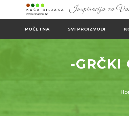
Inspiracija za Vaš 
POČETNA
SVI PROIZVODI
K
-GRČKI
Ho