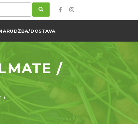
NARUDŽBA/DOSTAVA
LMATE /
 /…