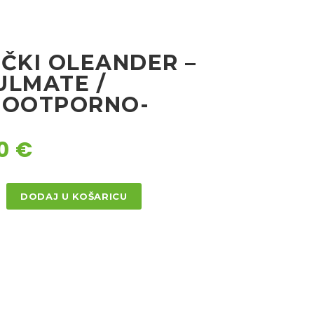
RČKI OLEANDER –
ULMATE /
MOOTPORNO-
90
€
DODAJ U KOŠARICU
DER
ATE
orno-