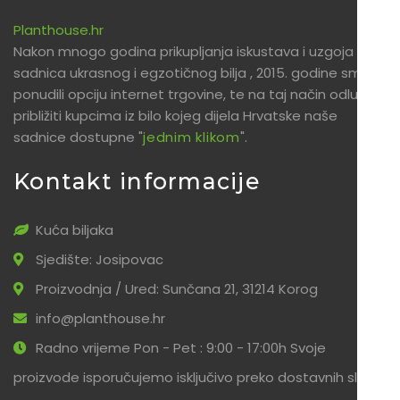
Planthouse.hr
Nakon mnogo godina prikupljanja iskustava i uzgoja
sadnica ukrasnog i egzotičnog bilja , 2015. godine smo
ponudili opciju internet trgovine, te na taj način odlučili
približiti kupcima iz bilo kojeg dijela Hrvatske naše
sadnice dostupne "
jednim klikom
".
Kontakt informacije
Kuća biljaka
Sjedište: Josipovac
Proizvodnja / Ured: Sunčana 21, 31214 Korog
info@planthouse.hr
Radno vrijeme Pon - Pet : 9:00 - 17:00h Svoje
proizvode isporučujemo isključivo preko dostavnih službi