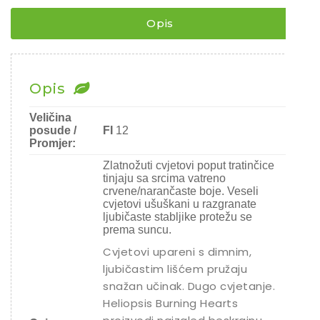
količina
Rajčice
Opis
Chili
Ostalo sjeme
Opis
Veličina
posude /
FI
12
Promjer:
Zlatnožuti cvjetovi poput tratinčice
tinjaju sa srcima vatreno
crvene/narančaste boje. Veseli
cvjetovi ušuškani u razgranate
ljubičaste stabljike protežu se
prema suncu.
Cvjetovi upareni s dimnim,
ljubičastim lišćem pružaju
snažan učinak. Dugo cvjetanje.
Heliopsis Burning Hearts