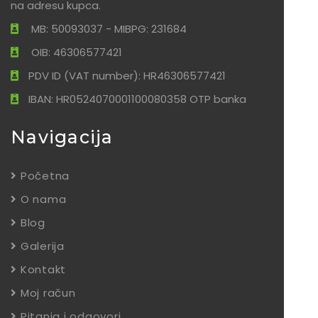
na adresu kupca.
MB: 50093037 - MIBPG: 231684
OIB: 46306577421
PDV ID (VAT number): HR46306577421
IBAN: HR0524070001100080358 OTP banka
Navigacija
Početna
O nama
Blog
Galerija
Kontakt
Moj račun
Pitanja i odgovori