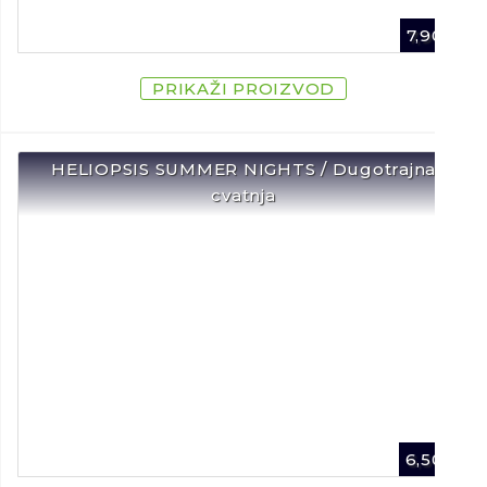
7,90
€
PRIKAŽI PROIZVOD
HELIOPSIS SUMMER NIGHTS / Dugotrajna
cvatnja
6,50
€