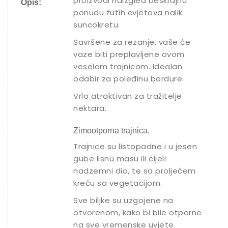
proizvodi naizgled beskrajnu
Opis:
ponudu žutih cvjetova nalik
suncokretu.
Savršene za rezanje, vaše će
vaze biti preplavljene ovom
veselom trajnicom. Idealan
odabir za poleđinu bordure.
Vrlo atraktivan za tražitelje
nektara.
Zimootporna trajnica.
Trajnice su listopadne i u jesen
gube lisnu masu ili cijeli
nadzemni dio, te sa proljećem
kreću sa vegetacijom.
Sve biljke su uzgojene na
otvorenom, kako bi bile otporne
na sve vremenske uvjete.