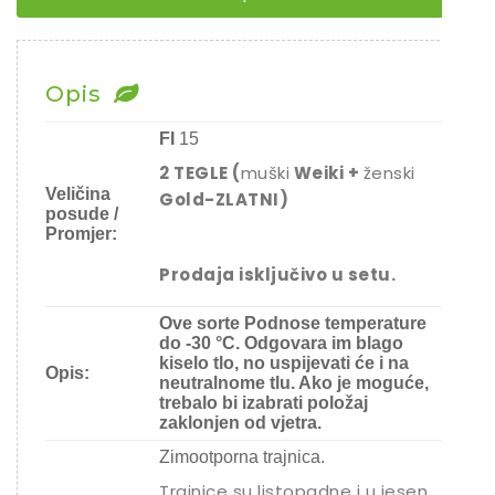
ženski
Gold
-
Zlatni
)
Opis
¨
količina
FI
15
2 TEGLE (
muški
Weiki +
ženski
Veličina
Gold-ZLATNI)
posude /
Promjer:
Prodaja isključivo u setu.
Ove sorte Podnose temperature
do -30 °C. Odgovara im blago
kiselo tlo, no uspijevati će i na
Opis:
neutralnome tlu. Ako je moguće,
trebalo bi izabrati položaj
zaklonjen od vjetra.
Zimootporna trajnica.
Trajnice su listopadne i u jesen