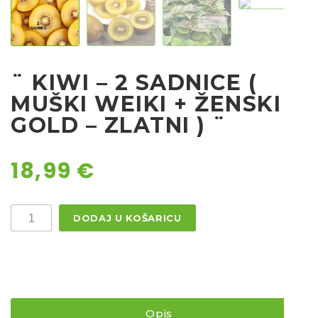
Rajčice
Chili
Ostalo sjeme
¨ KIWI – 2 SADNICE (
MUŠKI WEIKI + ŽENSKI
GOLD – ZLATNI ) ¨
18,99
€
¨
DODAJ U KOŠARICU
KIWI
-
2
SADNICE
(
muški
Weiki
+
Opis