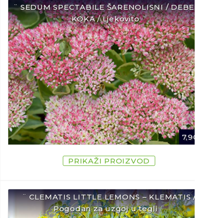
¨ SEDUM SPECTABILE ŠARENOLISNI / DEBELA
KOKA / Ljekovito ¨
7,90
€
PRIKAŽI PROIZVOD
¨ CLEMATIS LITTLE LEMONS – KLEMATIS /
Pogodan za uzgoj u tegli ¨