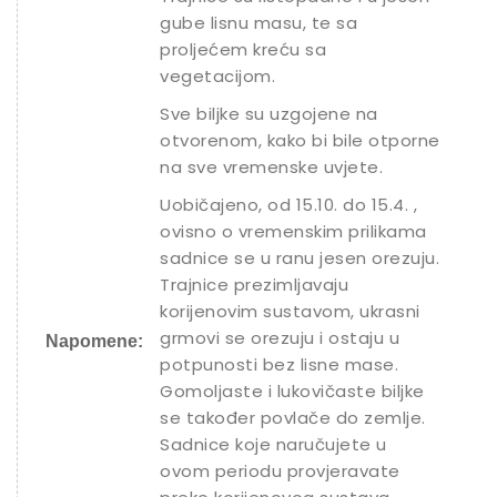
gube lisnu masu, te sa
proljećem kreću sa
vegetacijom.
Sve biljke su uzgojene na
otvorenom, kako bi bile otporne
na sve vremenske uvjete.
Uobičajeno, od 15.10. do 15.4. ,
ovisno o vremenskim prilikama
sadnice se u ranu jesen orezuju.
Trajnice prezimljavaju
korijenovim sustavom, ukrasni
grmovi se orezuju i ostaju u
Napomene:
potpunosti bez lisne mase.
Gomoljaste i lukovičaste biljke
se također povlače do zemlje.
Sadnice koje naručujete u
ovom periodu provjeravate