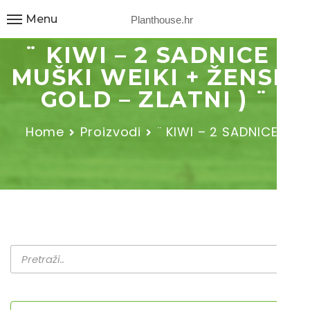
Menu
Planthouse.hr
¨ KIWI – 2 SADNICE (
MUŠKI WEIKI + ŽENSKI
GOLD – ZLATNI ) ¨
Home
Proizvodi
¨ KIWI – 2 SADNICE…