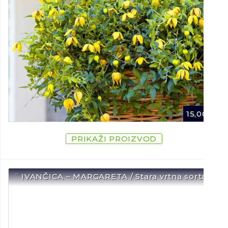
15,00
€
PRIKAŽI PROIZVOD
¨ IVANČICA – MARGARETA / Stara vrtna sorta ¨