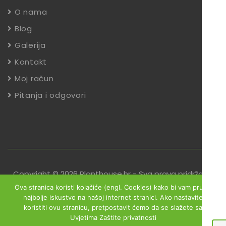
O nama
Blog
Galerija
Kontakt
Moj račun
Pitanja i odgovori
Copyright © 2026 Planthouse.hr - Sva prava pridržana
Ova stranica koristi kolačiće (engl. Cookies) kako bi vam pružili
Uvjeti poslovanja
Reklamacije
Zaštita podataka
najbolje iskustvo na našoj internet stranici. Ako nastavite
koristiti ovu stranicu, pretpostavit ćemo da se slažete sa
Izjava o sigurnosti online plaćanja
Uvjetima Zaštite privatnosti
Obrazac za jednostrani raskid ugovora