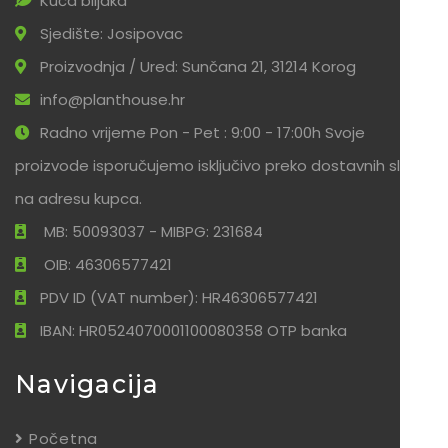
Kuća biljaka
Sjedište: Josipovac
Proizvodnja / Ured: Sunčana 21, 31214 Korog
info@planthouse.hr
Radno vrijeme Pon - Pet : 9:00 - 17:00h Svoje
proizvode isporučujemo isključivo preko dostavnih službi
na adresu kupca.
MB: 50093037 - MIBPG: 231684
OIB: 46306577421
PDV ID (VAT number): HR46306577421
IBAN: HR0524070001100080358 OTP banka
Navigacija
Početna