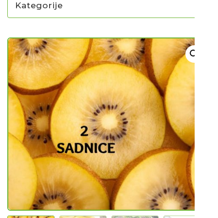
Kategorije
NOVO U PONUDI SADNICA
SADNICE
UKRASNO BILJE I TRAJNICE
GRMOVI/DRVEĆE
HIT SEZONE*** VRTNI SLJEZOVI
UKRASNE TRAVE
HORTENZIJE
LJEKOVITO I ZAČINSKO
VOĆE / BOBIČASTO VOĆE
Sjeme
Sjeme povrća