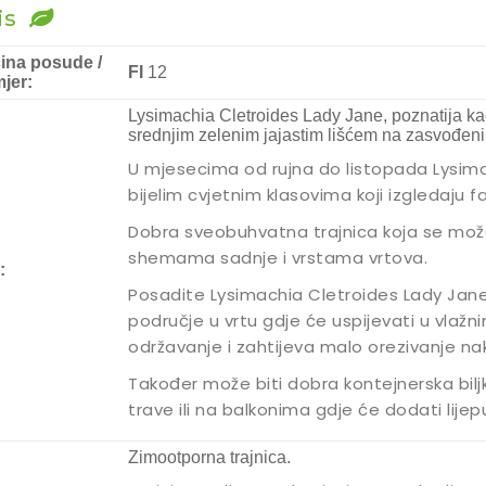
is
čina posude /
FI
12
jer:
Lysimachia Cletroides Lady Jane, poznatija kao
srednjim zelenim jajastim lišćem na zasvođe
U mjesecima od rujna do listopada Lysima
bijelim cvjetnim klasovima koji izgledaju f
Dobra sveobuhvatna trajnica koja se može 
shemama sadnje i vrstama vrtova.
:
Posadite Lysimachia Cletroides Lady Jan
područje u vrtu gdje će uspijevati u vlažn
održavanje i zahtijeva malo orezivanje na
Također može biti dobra kontejnerska bilj
trave ili na balkonima gdje će dodati lijep
Zimootporna trajnica.