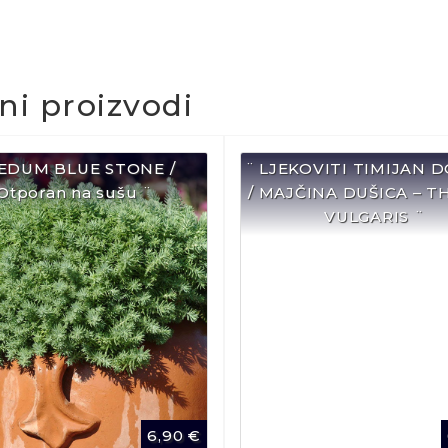
čni proizvodi
SEDUM BLUE STONE /
¨ LJEKOVITI TIMIJAN 
Otporan na sušu ¨
/ MAJČINA DUŠICA – 
VULGARIS ¨
6,90
€