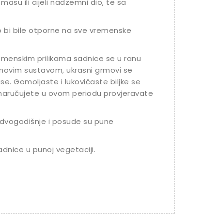
masu ili cijeli nadzemni dio, te sa
o bi bile otporne na sve vremenske
vremenskim prilikama sadnice se u ranu
jenovim sustavom, ukrasni grmovi se
se. Gomoljaste i lukovičaste biljke se
 naručujete u ovom periodu provjeravate
dvogodišnje i posude su pune
adnice u punoj vegetaciji.