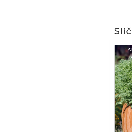
Sli
¨ 