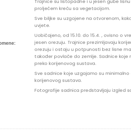
Trajnice su listopadne i u jesen gube lisnu 
proljećem kreću sa vegetacijom.
Sve biljke su uzgojene na otvorenom, kak
uvjete.
Uobičajeno, od 15.10. do 15.4. , ovisno o 
jesen orezuju. Trajnice prezimljavaju kori
omene:
orezuju i ostaju u potpunosti bez lisne ma
također povlače do zemlje. Sadnice koje
preko korijenovog sustava.
Sve sadnice koje uzgajamo su minimalno 
korijenovog sustava.
Fotografije sadnica predstavljaju izgled s