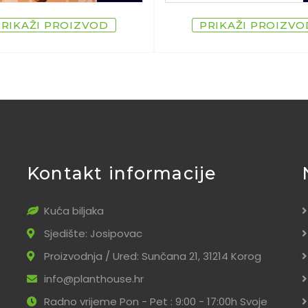
PRIKAŽI PROIZVOD
PRIKAŽI PROIZVO
Kontakt informacije
Kuća biljaka
Sjedište: Josipovac
Proizvodnja / Ured: Sunčana 21, 31214 Korog
info@planthouse.hr
Radno vrijeme Pon - Pet : 9:00 - 17:00h Svoje