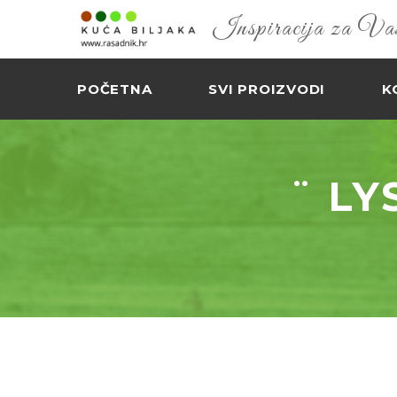
Inspiracija za Vaš 
POČETNA
SVI PROIZVODI
K
¨ LY