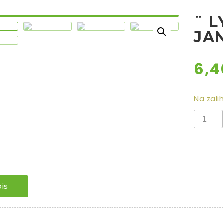
¨ 
JAN
6,
Na zalih
¨
LYSMA
LADY
JANE
¨
količina
is