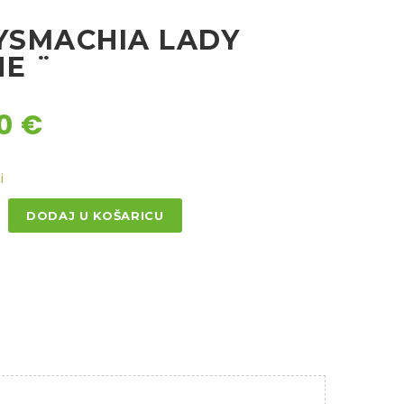
LYSMACHIA LADY
E ¨
40
€
i
DODAJ U KOŠARICU
CHIA