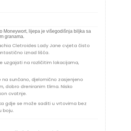
 Moneywort, lijepa je višegodišnja biljka sa
nim granama.
chia Cletroides Lady Jane cvjeta čisto
antastično iznad lišća.
uzgajati na različitim lokacijama,
e na sunčano, djelomično zasjenjeno
im, dobro dreniranim tlima. Nisko
kon cvatnje.
ka gdje se može saditi u vrtovima bez
u boju.