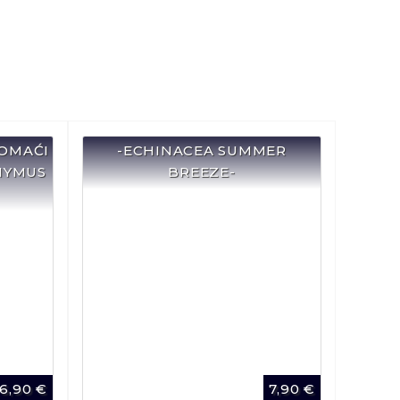
DOMAĆI
-ECHINACEA SUMMER
THYMUS
BREEZE-
6,90
€
7,90
€