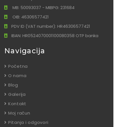
MB: 50093037 - MIBPG: 231684
OIB: 46306577421
PDV ID (VAT number): HR46306577421
IBAN: HR0524070001100080358 OTP banka
Navigacija
Početna
O nama
Blog
Galerija
Kontakt
Moj račun
Pitanja i odgovori