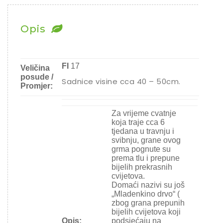
Opis
FI
17
Veličina
posude /
Sadnice visine cca 40 – 50cm.
Promjer:
Za vrijeme cvatnje
koja traje cca 6
tjedana u travnju i
svibnju, grane ovog
grma pognute su
prema tlu i prepune
bijelih prekrasnih
cvijetova.
Domaći nazivi su još
„Mladenkino drvo“ (
zbog grana prepunih
bijelih cvijetova koji
Opis:
podsjećaju na