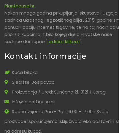
Planthouse.hr
Nakon mnogo godina prikupljanja iskustava i uzgoja
sadnica ukrasnog i egzotičnog bilja , 2015. godine smo
ponudili opciju internet trgovine, te na taj način odlučili
približiti kupcima iz bilo kojeg dijela Hrvatske naše
sadnice dostupne "
jednim klikom
".
Kontakt informacije
Kuća biljaka
Sjedište: Josipovac
Proizvodnja / Ured: Sunčana 21, 31214 Korog
info@planthouse.hr
Radno vrijeme Pon - Pet : 9:00 - 17:00h Svoje
proizvode isporučujemo isključivo preko dostavnih službi
na adresu kupca.