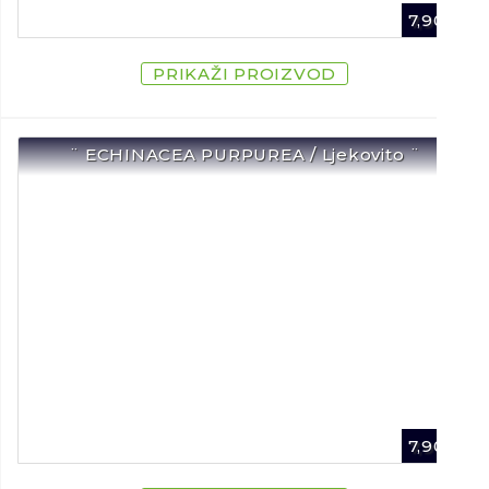
7,90
€
PRIKAŽI PROIZVOD
¨ ECHINACEA PURPUREA / Ljekovito ¨
7,90
€