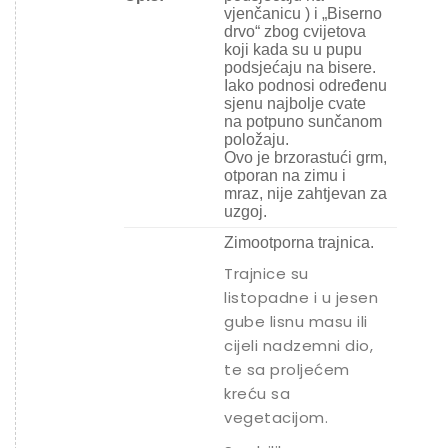
vjenčanicu ) i „Biserno
drvo“ zbog cvijetova
koji kada su u pupu
podsjećaju na bisere.
Iako podnosi određenu
sjenu najbolje cvate
na potpuno sunčanom
položaju.
Ovo je brzorastući grm,
otporan na zimu i
mraz, nije zahtjevan za
uzgoj.
Zimootporna trajnica.
Trajnice su
listopadne i u jesen
gube lisnu masu ili
cijeli nadzemni dio,
te sa proljećem
kreću sa
vegetacijom.