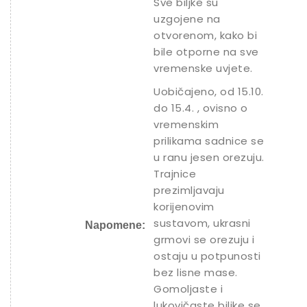
Sve biljke su
uzgojene na
otvorenom, kako bi
bile otporne na sve
vremenske uvjete.
Uobičajeno, od 15.10.
do 15.4. , ovisno o
vremenskim
prilikama sadnice se
u ranu jesen orezuju.
Trajnice
prezimljavaju
korijenovim
sustavom, ukrasni
Napomene:
grmovi se orezuju i
ostaju u potpunosti
bez lisne mase.
Gomoljaste i
lukovičaste biljke se