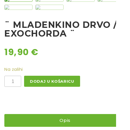
Chili
Ostalo sjeme
¨ MLADENKINO DRVO /
EXOCHORDA ¨
19,90
€
Na zalihi
¨
DODAJ U KOŠARICU
MLADENKINO
DRVO
/
EXOCHORDA
¨
količina
Opis