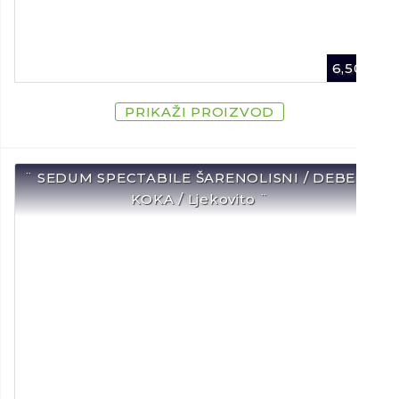
6,50
€
PRIKAŽI PROIZVOD
¨ SEDUM SPECTABILE ŠARENOLISNI / DEBELA
KOKA / Ljekovito ¨