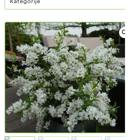
Kategorije
NOVO U PONUDI SADNICA
SADNICE
UKRASNO BILJE I TRAJNICE
GRMOVI/DRVEĆE
HIT SEZONE*** VRTNI SLJEZOVI
UKRASNE TRAVE
HORTENZIJE
LJEKOVITO I ZAČINSKO
VOĆE / BOBIČASTO VOĆE
Sjeme
Sjeme povrća
Rajčice