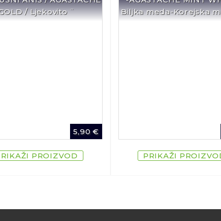
GOLD / Ljekovito ¨
Biljka meda-Korejska m
5,90
€
PRIKAŽI PROIZVOD
PRIKAŽI PROIZVO