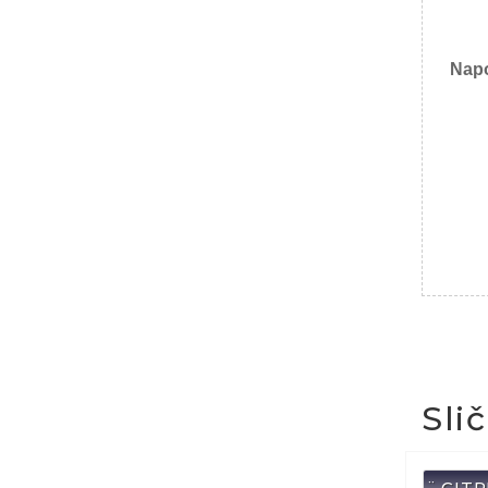
Nap
Sli
¨ CIT