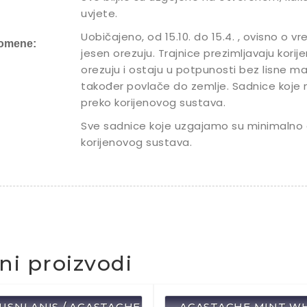
uvjete.
Uobičajeno, od 15.10. do 15.4. , ovisno o 
omene:
jesen orezuju. Trajnice prezimljavaju kori
orezuju i ostaju u potpunosti bez lisne ma
također povlače do zemlje. Sadnice koje
preko korijenovog sustava.
Sve sadnice koje uzgajamo su minimalno 
korijenovog sustava.
čni proizvodi
RUSNI ANIS / AGASTACHE
-AGASTACHE MINT WH