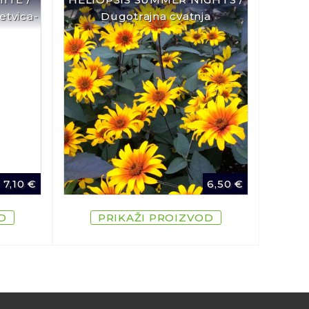
etvica-
Dugotrajna cvatnja
7,10
€
6,50
€
D
PRIKAŽI PROIZVOD