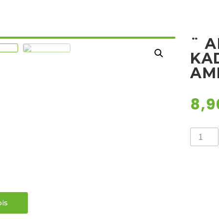
¨ 
KAD
AM
8,
¨
AROMA
KADUL
/
SALVIA
AMETH
¨
količina
is