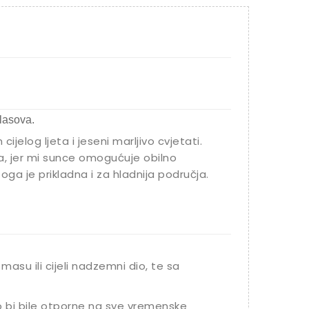
lasova.
ijelog ljeta i jeseni marljivo cvjetati.
a, jer mi sunce omogućuje obilno
oga je prikladna i za hladnija područja.
masu ili cijeli nadzemni dio, te sa
o bi bile otporne na sve vremenske