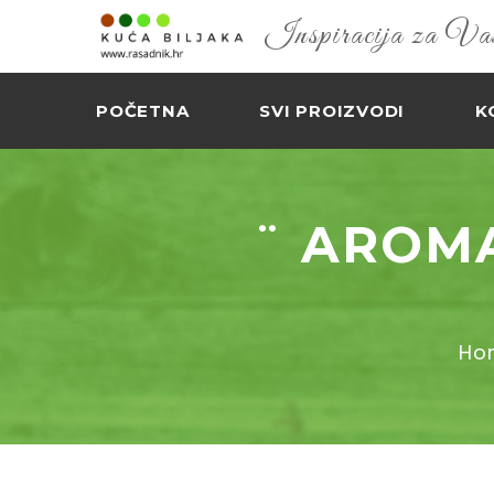
Inspiracija za Vaš 
POČETNA
SVI PROIZVODI
K
¨ AROMA
Ho