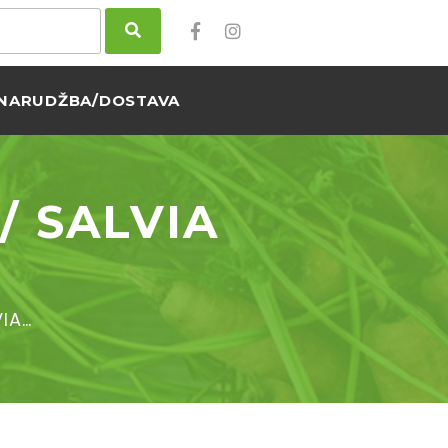
NARUDŽBA/DOSTAVA
/ SALVIA
IA…