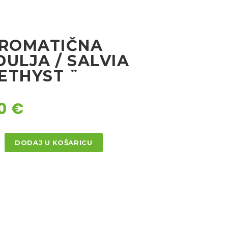
AROMATIČNA
ULJA / SALVIA
ETHYST ¨
90
€
DODAJ U KOŠARICU
TIČNA
JA
YST