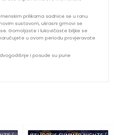
vremenskim prilikama sadnice se u ranu
jenovim sustavom, ukrasni grmovi se
se. Gomoljaste i lukovičaste biljke se
 naručujete u ovom periodu provjeravate
dvogodišnje i posude su pune
ITE /
HELIOPSIS SUMMER NIGHTS /