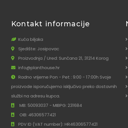
Kontakt informacije
Kuća biljaka
Sjedište: Josipovac
Proizvodnja / Ured: Sunčana 21, 31214 Korog
info@planthouse.hr
Radno vrijeme Pon - Pet : 9:00 - 17:00h Svoje
proizvode isporučujemo isključivo preko dostavnih
službi na adresu kupca.
MB: 50093037 - MIBPG: 231684
OIB: 46306577421
PDV ID (VAT number): HR46306577421