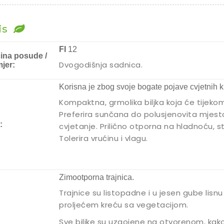
is
FI
12
čina posude /
Dvogodišnja sadnica.
jer:
Korisna je zbog svoje bogate pojave cvjetnih k
Kompaktna, grmolika biljka koja će tijekom c
Preferira sunčana do polusjenovita mjest
:
cvjetanje. Prilično otporna na hladnoću, st
Tolerira vrućinu i vlagu.
Zimootporna trajnica.
Trajnice su listopadne i u jesen gube lisnu 
proljećem kreću sa vegetacijom.
Sve biljke su uzgojene na otvorenom, kak