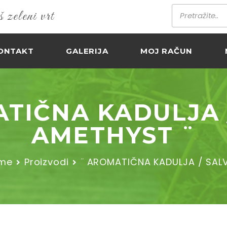
zeleni vrt
ONTAKT
GALERIJA
MOJ RAČUN
TIČNA KADULJA 
AMETHYST ¨
me
Proizvodi
¨ AROMATIČNA KADULJA / SALV