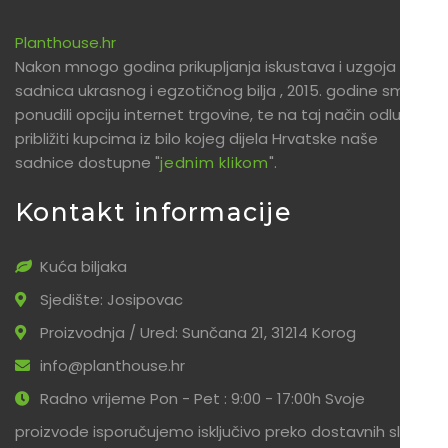
Planthouse.hr
Nakon mnogo godina prikupljanja iskustava i uzgoja
sadnica ukrasnog i egzotičnog bilja , 2015. godine smo
ponudili opciju internet trgovine, te na taj način odlučili
približiti kupcima iz bilo kojeg dijela Hrvatske naše
sadnice dostupne "
jednim klikom
".
Kontakt informacije
Kuća biljaka
Sjedište: Josipovac
Proizvodnja / Ured: Sunčana 21, 31214 Korog
info@planthouse.hr
Radno vrijeme Pon - Pet : 9:00 - 17:00h Svoje
proizvode isporučujemo isključivo preko dostavnih službi