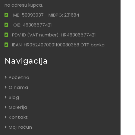
na adresu kupca.
MB: 50093037 - MIBPG: 231684
OIB: 46306577421
PDV ID (VAT number): HR46306577421
IBAN: HR0524070001100080358 OTP banka
Navigacija
Početna
O nama
Blog
Galerija
Kontakt
Moj račun