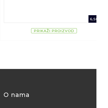
6,50
€
PRIKAŽI PROIZVOD
O nama