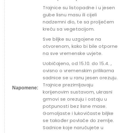
Trajnice su listopadne i u jesen
gube lisnu masu ili cijeli
nadzemni dio, te sa proljećem
kreću sa vegetacijom.
Sve biljke su uzgojene na
otvorenom, kako bi bile otporne
na sve vremenske uvjete.
Uobičajeno, od 15.10. do 15.4. ,
ovisno o vremenskim prilikama
sadnice se u ranu jesen orezuju.
Trajnice prezimljavaju
Napomene:
korijenovim sustavom, ukrasni
grmovi se orezuju i ostaju u
potpunosti bez lisne mase.
Gomoljaste i lukovičaste biljke
se također povlače do zemlje.
Sadnice koje naručujete u