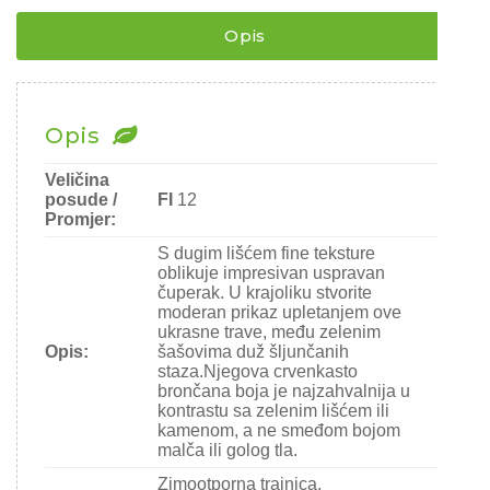
Rajčice
Opis
Chili
Ostalo sjeme
Opis
Veličina
posude /
FI
12
Promjer:
S dugim lišćem fine teksture
oblikuje impresivan uspravan
čuperak. U krajoliku stvorite
moderan prikaz upletanjem ove
ukrasne trave, među zelenim
Opis:
šašovima duž šljunčanih
staza.Njegova crvenkasto
brončana boja je najzahvalnija u
kontrastu sa zelenim lišćem ili
kamenom, a ne smeđom bojom
malča ili golog tla.
Zimootporna trajnica.