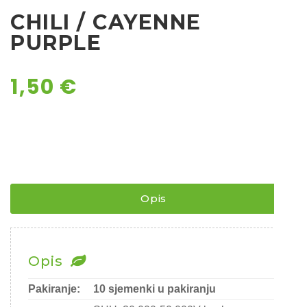
CHILI / CAYENNE
Ostalo sjeme
PURPLE
1,50
€
Opis
Opis
Pakiranje:
10 sjemenki u pakiranju