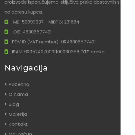
proizvode isporučujemo isključivo preko dostavnih službi
na adresu kupca.
MB: 50093037 - MIBPG: 231684
OIB: 46306577421
PDV ID (VAT number): HR46306577421
IBAN: HR0524070001100080358 OTP banka
Navigacija
Početna
O nama
Blog
Galerija
Kontakt
Moj račun