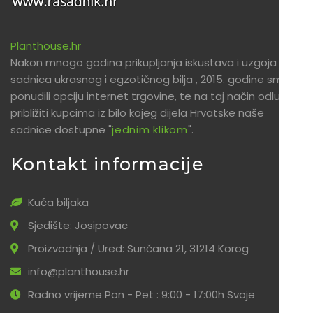
Planthouse.hr
Nakon mnogo godina prikupljanja iskustava i uzgoja
sadnica ukrasnog i egzotičnog bilja , 2015. godine smo
ponudili opciju internet trgovine, te na taj način odlučili
približiti kupcima iz bilo kojeg dijela Hrvatske naše
sadnice dostupne "
jednim klikom
".
Kontakt informacije
Kuća biljaka
Sjedište: Josipovac
Proizvodnja / Ured: Sunčana 21, 31214 Korog
info@planthouse.hr
Radno vrijeme Pon - Pet : 9:00 - 17:00h Svoje