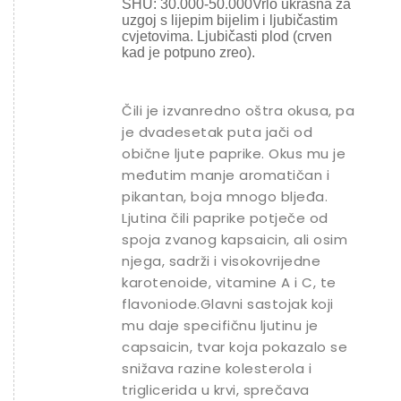
SHU: 30.000-50.000
Vrlo ukrasna za
uzgoj s lijepim bijelim i ljubičastim
cvjetovima.
Ljubičasti plod (crven
kad je potpuno zreo).
Čili je izvanredno oštra okusa, pa
je dvadesetak puta jači od
obične ljute paprike. Okus mu je
međutim manje aromatičan i
pikantan, boja mnogo bljeđa.
Ljutina čili paprike potječe od
spoja zvanog kapsaicin, ali osim
njega, sadrži i visokovrijedne
karotenoide, vitamine A i C, te
flavoniode.Glavni sastojak koji
mu daje specifičnu ljutinu je
capsaicin, tvar koja pokazalo se
snižava razine kolesterola i
triglicerida u krvi, sprečava