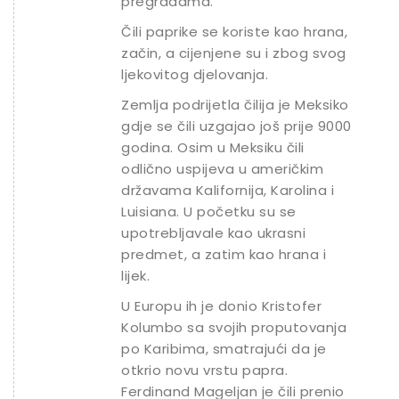
pregradama.
Čili paprike se koriste kao hrana,
začin, a cijenjene su i zbog svog
ljekovitog djelovanja.
Zemlja podrijetla čilija je Meksiko
gdje se čili uzgajao još prije 9000
godina. Osim u Meksiku čili
odlično uspijeva u američkim
državama Kalifornija, Karolina i
Luisiana. U početku su se
upotrebljavale kao ukrasni
predmet, a zatim kao hrana i
lijek.
U Europu ih je donio Kristofer
Kolumbo sa svojih proputovanja
po Karibima, smatrajući da je
otkrio novu vrstu papra.
Ferdinand Mageljan je čili prenio