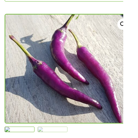
NOVO U PONUDI SADNICA
SADNICE
UKRASNO BILJE I TRAJNICE
GRMOVI/DRVEĆE
HIT SEZONE*** VRTNI SLJEZOVI
UKRASNE TRAVE
HORTENZIJE
LJEKOVITO I ZAČINSKO
VOĆE / BOBIČASTO VOĆE
Sjeme
Sjeme povrća
Rajčice
Chili