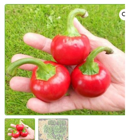
SADNICE
UKRASNO BILJE I TRAJNICE
GRMOVI/DRVEĆE
HIT SEZONE*** VRTNI SLJEZOVI
UKRASNE TRAVE
HORTENZIJE
LJEKOVITO I ZAČINSKO
VOĆE / BOBIČASTO VOĆE
Sjeme
Sjeme povrća
Rajčice
Chili
Ostalo sjeme