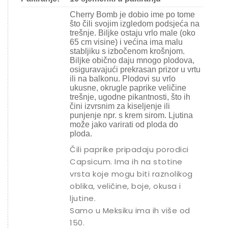
Cherry Bomb je dobio ime po tome
što čili svojim izgledom podsjeća na
trešnje. Biljke ostaju vrlo male (oko
65 cm visine) i većina ima malu
stabljiku s izbočenom krošnjom.
Biljke obično daju mnogo plodova,
osiguravajući prekrasan prizor u vrtu
ili na balkonu. Plodovi su vrlo
ukusne, okrugle paprike veličine
trešnje, ugodne pikantnosti, što ih
čini izvrsnim za kiseljenje ili
punjenje npr. s krem ​​sirom. Ljutina
može jako varirati od ploda do
ploda.
Čili paprike pripadaju porodici
Capsicum. Ima ih na stotine
vrsta koje mogu biti raznolikog
oblika, veličine, boje, okusa i
ljutine.
Samo u Meksiku ima ih više od
150.