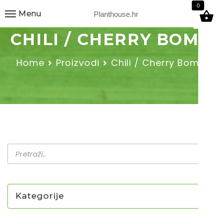
9
0
Menu
Planthouse.hr
CHILI / CHERRY BOMB
Home
Proizvodi
Chili / Cherry Bomb
Kategorije
NOVO U PONUDI SADNICA