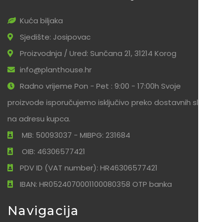
Kuća biljaka
Sjedište: Josipovac
Proizvodnja / Ured: Sunčana 21, 31214 Korog
info@planthouse.hr
Radno vrijeme Pon - Pet : 9:00 - 17:00h Svoje
proizvode isporučujemo isključivo preko dostavnih službi
na adresu kupca.
MB: 50093037 - MIBPG: 231684
OIB: 46306577421
PDV ID (VAT number): HR46306577421
IBAN: HR0524070001100080358 OTP banka
Navigacija