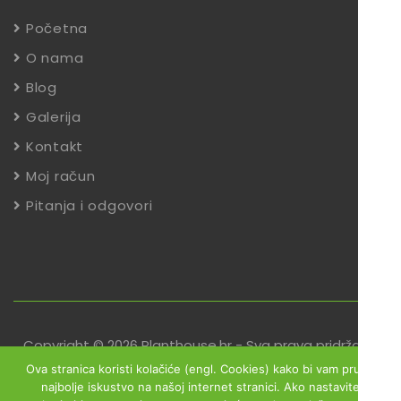
Početna
O nama
Blog
Galerija
Kontakt
Moj račun
Pitanja i odgovori
Copyright © 2026 Planthouse.hr - Sva prava pridržana
Ova stranica koristi kolačiće (engl. Cookies) kako bi vam pružili
Uvjeti poslovanja
Reklamacije
Zaštita podataka
najbolje iskustvo na našoj internet stranici. Ako nastavite