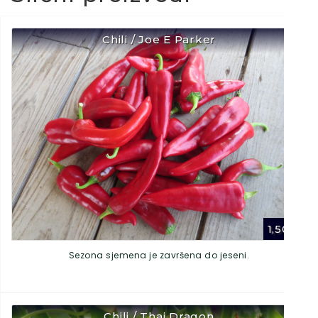
Chili / Joe E Parker
1,50
€
Sezona sjemena je završena do jeseni.
Chili / Thai Dragon