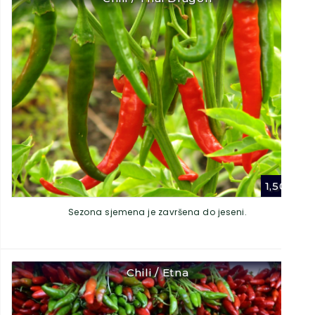
1,50
€
Sezona sjemena je završena do jeseni.
Chili / Etna