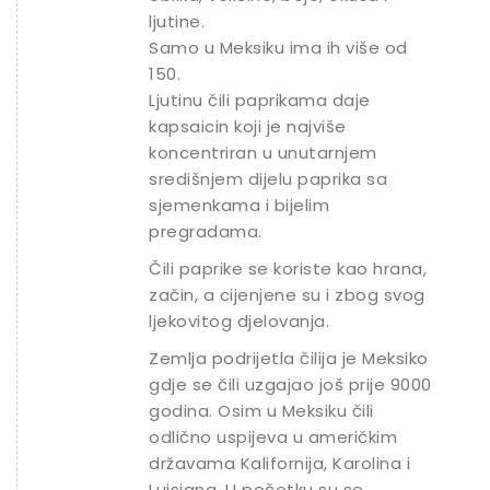
ljutine.
Samo u Meksiku ima ih više od
150.
Ljutinu čili paprikama daje
kapsaicin koji je najviše
koncentriran u unutarnjem
središnjem dijelu paprika sa
sjemenkama i bijelim
pregradama.
Čili paprike se koriste kao hrana,
začin, a cijenjene su i zbog svog
ljekovitog djelovanja.
Zemlja podrijetla čilija je Meksiko
gdje se čili uzgajao još prije 9000
godina. Osim u Meksiku čili
odlično uspijeva u američkim
državama Kalifornija, Karolina i
Luisiana. U početku su se