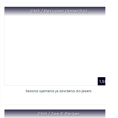
Chili / Peruvian (Amarillo)
1,50
€
Sezona sjemena je završena do jeseni.
Chili / Joe E Parker