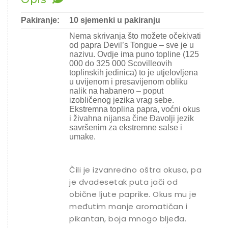
Ostalo sjeme
Pakiranje:
10 sjemenki u pakiranju
Nema skrivanja što možete očekivati
​​od papra Devil’s Tongue – sve je u
nazivu. Ovdje ima puno topline (125
000 do 325 000 Scovilleovih
toplinskih jedinica) to je utjelovljena
u uvijenom i presavijenom obliku
nalik na habanero – poput
izobličenog jezika vrag sebe.
Ekstremna toplina papra, voćni okus
i živahna nijansa čine Đavolji jezik
savršenim za ekstremne salse i
umake.
Čili je izvanredno oštra okusa, pa
je dvadesetak puta jači od
obične ljute paprike. Okus mu je
međutim manje aromatičan i
pikantan, boja mnogo bljeđa.