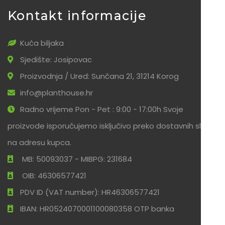
Kontakt informacije
Kuća biljaka
Sjedište: Josipovac
Proizvodnja / Ured: Sunčana 21, 31214 Korog
info@planthouse.hr
Radno vrijeme Pon - Pet : 9:00 - 17:00h Svoje
proizvode isporučujemo isključivo preko dostavnih službi
na adresu kupca.
MB: 50093037 - MIBPG: 231684
OIB: 46306577421
PDV ID (VAT number): HR46306577421
IBAN: HR0524070001100080358 OTP banka