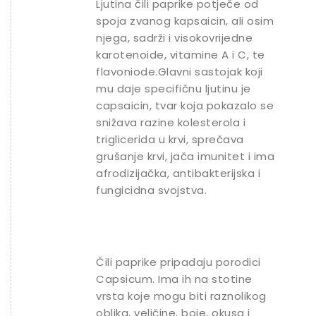
Ljutina čili paprike potječe od
spoja zvanog kapsaicin, ali osim
njega, sadrži i visokovrijedne
karotenoide, vitamine A i C, te
flavoniode.Glavni sastojak koji
mu daje specifičnu ljutinu je
capsaicin, tvar koja pokazalo se
snižava razine kolesterola i
triglicerida u krvi, sprečava
grušanje krvi, jača imunitet i ima
afrodizijačka, antibakterijska i
fungicidna svojstva.
Čili paprike pripadaju porodici
Capsicum. Ima ih na stotine
vrsta koje mogu biti raznolikog
oblika, veličine, boje, okusa i