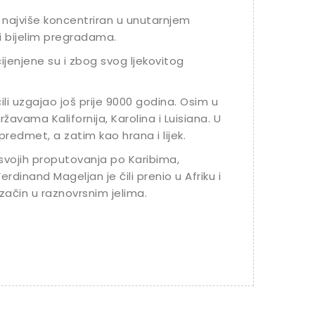
je najviše koncentriran u unutarnjem
i bijelim pregradama.
cijenjene su i zbog svog ljekovitog
čili uzgajao još prije 9000 godina. Osim u
žavama Kalifornija, Karolina i Luisiana. U
redmet, a zatim kao hrana i lijek.
 svojih proputovanja po Karibima,
rdinand Mageljan je čili prenio u Afriku i
začin u raznovrsnim jelima.