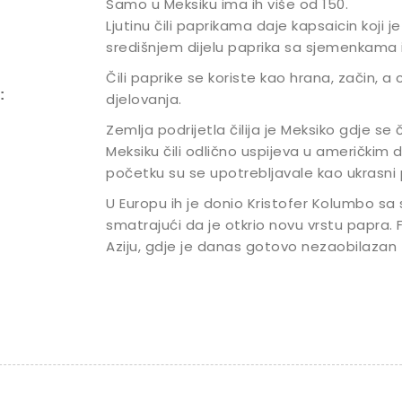
Samo u Meksiku ima ih više od 150.
Ljutinu čili paprikama daje kapsaicin koji 
središnjem dijelu paprika sa sjemenkama 
Čili paprike se koriste kao hrana, začin, a 
:
djelovanja.
Zemlja podrijetla čilija je Meksiko gdje se 
Meksiku čili odlično uspijeva u američkim dr
početku su se upotrebljavale kao ukrasni p
U Europu ih je donio Kristofer Kolumbo sa
smatrajući da je otkrio novu vrstu papra. Fe
Aziju, gdje je danas gotovo nezaobilazan 