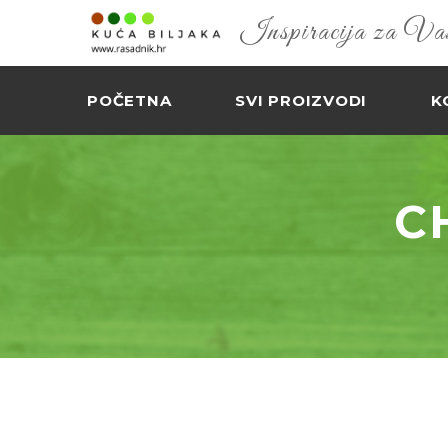
Inspiracija za Vaš 
POČETNA
SVI PROIZVODI
K
C