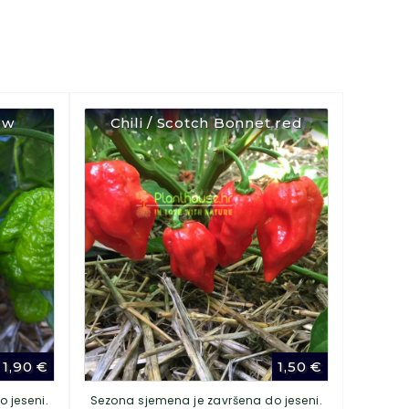
ow
Chili / Scotch Bonnet red
1,90
€
1,50
€
 jeseni.
Sezona sjemena je završena do jeseni.