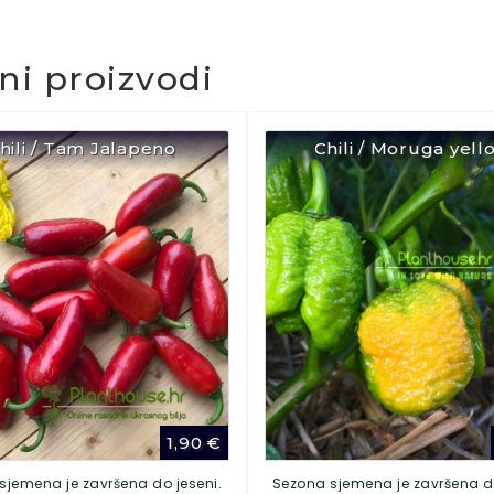
čni proizvodi
hili / Tam Jalapeno
Chili / Moruga yell
1,90
€
sjemena je završena do jeseni.
Sezona sjemena je završena do