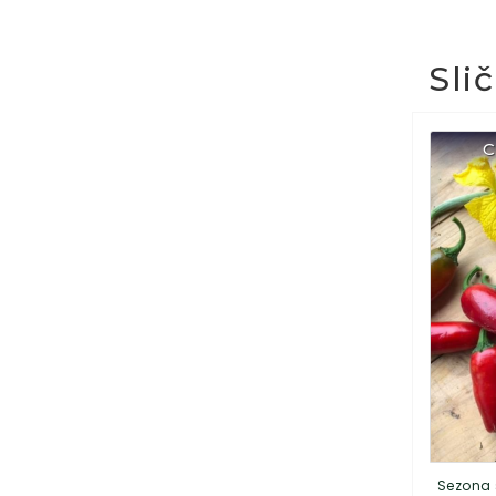
Sli
C
Sezona 