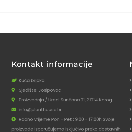
Kontakt informacije
Kuća biljaka
Sjedište: Josipovac
Proizvodnja / Ured: Sunčana 21, 31214 Korog
info@planthouse.hr
Radno vrijeme Pon - Pet : 9:00 - 17:00h Svoje
proizvode isporučujemo isključivo preko dostavnih