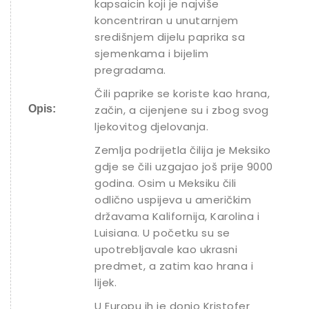
kapsaicin koji je najviše
koncentriran u unutarnjem
središnjem dijelu paprika sa
sjemenkama i bijelim
pregradama.
Čili paprike se koriste kao hrana,
Opis:
začin, a cijenjene su i zbog svog
ljekovitog djelovanja.
Zemlja podrijetla čilija je Meksiko
gdje se čili uzgajao još prije 9000
godina. Osim u Meksiku čili
odlično uspijeva u američkim
državama Kalifornija, Karolina i
Luisiana. U početku su se
upotrebljavale kao ukrasni
predmet, a zatim kao hrana i
lijek.
U Europu ih je donio Kristofer