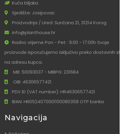
Kuća biljaka
Sjedište: Josipovac
Proizvodnja / Ured: Sunčana 21, 31214 Korog
info@planthouse.hr
Radno vrijeme Pon - Pet : 9:00 - 17:00h Svoje
proizvode isporučujemo isključivo preko dostavnih službi
na adresu kupca.
MB: 50093037 - MIBPG: 231684
OIB: 46306577421
PDV ID (VAT number): HR46306577421
IBAN: HR0524070001100080358 OTP banka
Navigacija
Početna