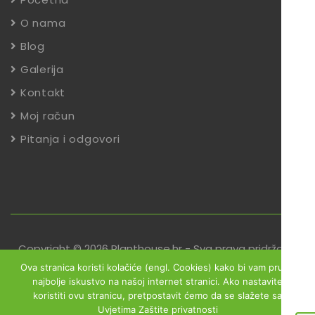
O nama
Blog
Galerija
Kontakt
Moj račun
Pitanja i odgovori
Copyright © 2026 Planthouse.hr - Sva prava pridržana
Ova stranica koristi kolačiće (engl. Cookies) kako bi vam pružili
Uvjeti poslovanja
Reklamacije
Zaštita podataka
najbolje iskustvo na našoj internet stranici. Ako nastavite
koristiti ovu stranicu, pretpostavit ćemo da se slažete sa
Izjava o sigurnosti online plaćanja
Uvjetima Zaštite privatnosti