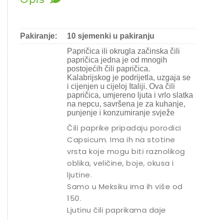
Ostalo sjeme
Pakiranje:
10 sjemenki u pakiranju
Papričica ili okrugla začinska čili
papričica jedna je od mnogih
postojećih čili papričica.
Kalabrijskog je podrijetla, uzgaja se
i cijenjen u cijeloj Italiji. Ova čili
papričica, umjereno ljuta i vrlo slatka
na nepcu, savršena je za kuhanje,
punjenje i konzumiranje svježe
Čili paprike pripadaju porodici
Capsicum. Ima ih na stotine
vrsta koje mogu biti raznolikog
oblika, veličine, boje, okusa i
ljutine.
Samo u Meksiku ima ih više od
150.
Ljutinu čili paprikama daje