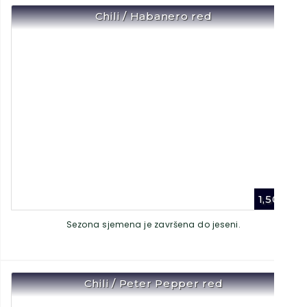
Chili / Habanero red
1,50
€
Sezona sjemena je završena do jeseni.
Chili / Peter Pepper red