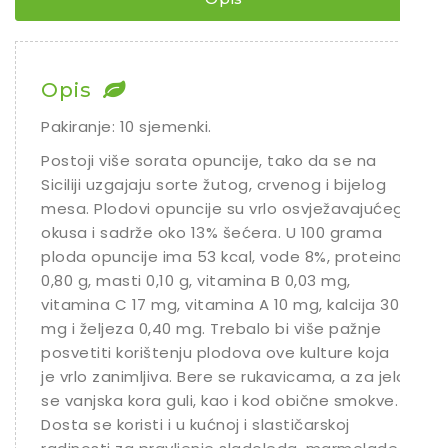
Opis
Pakiranje: 10 sjemenki.
Postoji više sorata opuncije, tako da se na
Siciliji uzgajaju sorte žutog, crvenog i bijelog
mesa. Plodovi opuncije su vrlo osvježavajućeg
okusa i sadrže oko 13% šećera. U 100 grama
ploda opuncije ima 53 kcal, vode 8%, proteina
0,80 g, masti 0,10 g, vitamina B 0,03 mg,
vitamina C 17 mg, vitamina A 10 mg, kalcija 30
mg i željeza 0,40 mg. Trebalo bi više pažnje
posvetiti korištenju plodova ove kulture koja
je vrlo zanimljiva. Bere se rukavicama, a za jelo
se vanjska kora guli, kao i kod obične smokve.
Dosta se koristi i u kućnoj i slastičarskoj