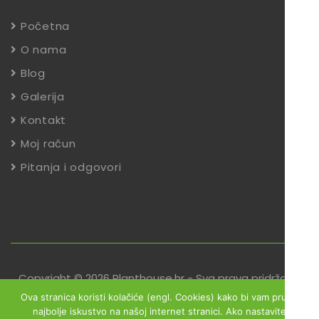
Početna
O nama
Blog
Galerija
Kontakt
Moj račun
Pitanja i odgovori
Copyright © 2026 Planthouse.hr - Sva prava pridržana
Ova stranica koristi kolačiće (engl. Cookies) kako bi vam pružili
Uvjeti poslovanja
Reklamacije
Zaštita podataka
najbolje iskustvo na našoj internet stranici. Ako nastavite