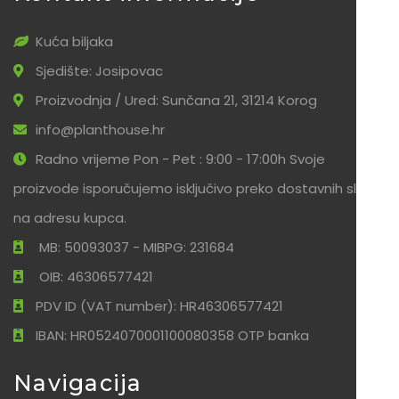
Kuća biljaka
Sjedište: Josipovac
Proizvodnja / Ured: Sunčana 21, 31214 Korog
info@planthouse.hr
Radno vrijeme Pon - Pet : 9:00 - 17:00h Svoje
proizvode isporučujemo isključivo preko dostavnih službi
na adresu kupca.
MB: 50093037 - MIBPG: 231684
OIB: 46306577421
PDV ID (VAT number): HR46306577421
IBAN: HR0524070001100080358 OTP banka
Navigacija