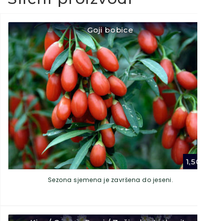
Goji bobice
1,50
€
Sezona sjemena je završena do jeseni.