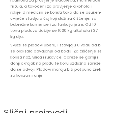
radinosti za pravljenje sladoleda, marmelade i
fritula, a također i za pravljenje alkohola i
rakije. U medicini se koristi tako da se osušeno
cvijeće stavlja u čaj koji služi za čišćenje, za
bubrežne kamence i za funkciju jetre. Od 10
tona plodova dobije se 1000 kg alkohola i 37
kg ulja.
Svježi se plodovi uberu, i stavljaju u vodu da bi
se olakšalo odvajanje od bodlji. Za čišćenje se
koristi nož, vilica i rukavice. Odreže se gornji i
donji okrajak na plodu te koru uzdužno zareže
da se odvoji. Plodovi moraju biti potpuno zreli
za konzumiranje.
Slični proizvodi