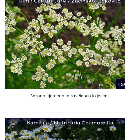
Kim / Carum Carvi / Začinsko-Ljekovito
1,50
€
Sezona sjemena je završena do jeseni.
Kamilica / Matricaria Chamomilla