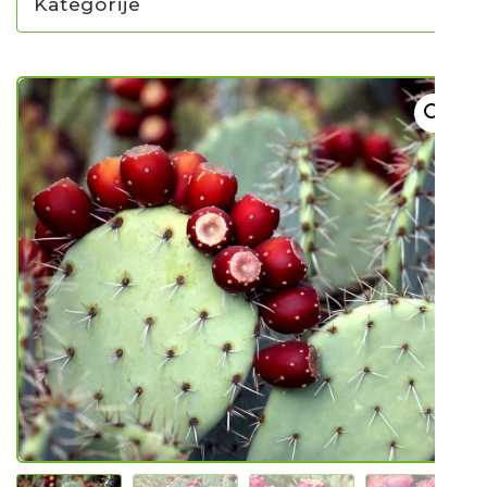
Kategorije
NOVO U PONUDI SADNICA
SADNICE
UKRASNO BILJE I TRAJNICE
GRMOVI/DRVEĆE
HIT SEZONE*** VRTNI SLJEZOVI
UKRASNE TRAVE
HORTENZIJE
LJEKOVITO I ZAČINSKO
VOĆE / BOBIČASTO VOĆE
Sjeme
Sjeme povrća
Rajčice