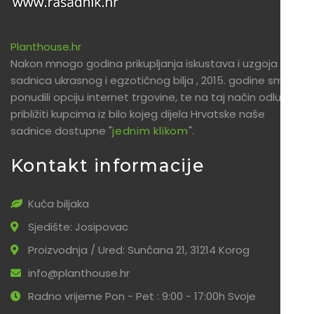
Planthouse.hr
Nakon mnogo godina prikupljanja iskustava i uzgoja
sadnica ukrasnog i egzotičnog bilja , 2015. godine smo
ponudili opciju internet trgovine, te na taj način odlučili
približiti kupcima iz bilo kojeg dijela Hrvatske naše
sadnice dostupne "
jednim klikom
".
Kontakt informacije
Kuća biljaka
Sjedište: Josipovac
Proizvodnja / Ured: Sunčana 21, 31214 Korog
info@planthouse.hr
Radno vrijeme Pon - Pet : 9:00 - 17:00h Svoje