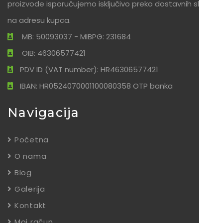
proizvode isporučujemo isključivo preko dostavnih službi
na adresu kupca.
MB: 50093037 - MIBPG: 231684
OIB: 46306577421
PDV ID (VAT number): HR46306577421
IBAN: HR0524070001100080358 OTP banka
Navigacija
Početna
O nama
Blog
Galerija
Kontakt
Moj račun