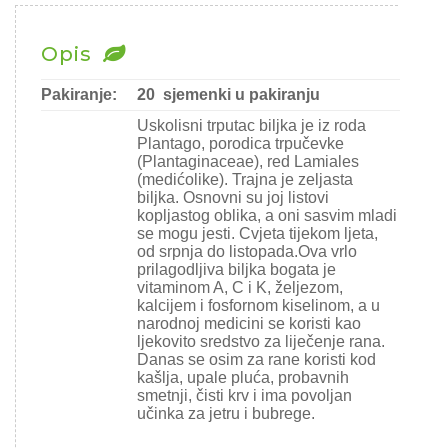
Chili
Opis
Ostalo sjeme
Pakiranje:
20 sjemenki u pakiranju
Uskolisni trputac biljka je iz roda
Plantago, porodica trpučevke
(Plantaginaceae), red Lamiales
(medićolike). Trajna je zeljasta
biljka. Osnovni su joj listovi
kopljastog oblika, a oni sasvim mladi
se mogu jesti. Cvjeta tijekom ljeta,
od srpnja do listopada.Ova vrlo
prilagodljiva biljka bogata je
vitaminom A, C i K, željezom,
kalcijem i fosfornom kiselinom, a u
narodnoj medicini se koristi kao
ljekovito sredstvo za liječenje rana.
Danas se osim za rane koristi kod
kašlja, upale pluća, probavnih
smetnji, čisti krv i ima povoljan
učinka za jetru i bubrege.