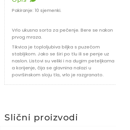
Ostalo sjeme
Pakiranje: 10 sjemenki.
Vrlo ukusna sorta za pečenje. Bere se nakon
prvog mraza.
Tikvica je toploljubiva biljka s puzećom
stabljikom. Jako se širi po tlu ili se penje uz
naslon. Listovi su veliki i na dugim peteljkama
a korijenje, čija se glavnina nalazi u
površinskom sloju tla, vrlo je razgranato.
Slični proizvodi