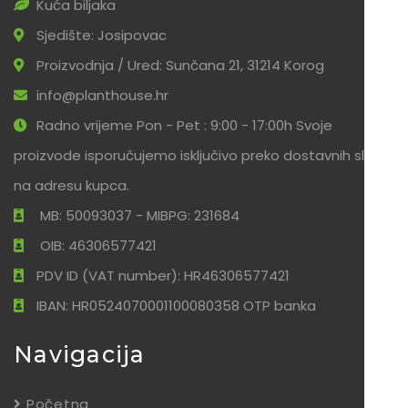
Kuća biljaka
Sjedište: Josipovac
Proizvodnja / Ured: Sunčana 21, 31214 Korog
info@planthouse.hr
Radno vrijeme Pon - Pet : 9:00 - 17:00h Svoje
proizvode isporučujemo isključivo preko dostavnih službi
na adresu kupca.
MB: 50093037 - MIBPG: 231684
OIB: 46306577421
PDV ID (VAT number): HR46306577421
IBAN: HR0524070001100080358 OTP banka
Navigacija
Početna