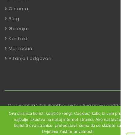
O nama
Blog
Galerija
Kontakt
Moj račun
Pitanja i odgovori
Copyright © 2026 Planthouse.hr - Sva prava pridržana
Ova stranica koristi kolačiće (engl. Cookies) kako bi vam pružili
Uvjeti poslovanja
Reklamacije
Zaštita podataka
najbolje iskustvo na našoj internet stranici. Ako nastavite
koristiti ovu stranicu, pretpostavit ćemo da se slažete sa
Izjava o sigurnosti online plaćanja
Uvjetima Zaštite privatnosti
Obrazac za jednostrani raskid ugovora