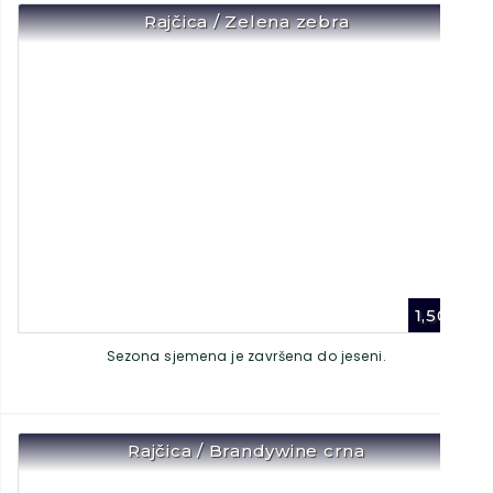
Rajčica / Zelena zebra
1,50
€
Sezona sjemena je završena do jeseni.
Rajčica / Brandywine crna