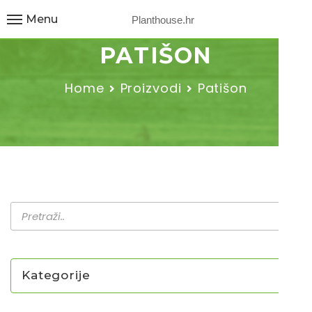
Menu
Planthouse.hr
PATIŠON
Home
Proizvodi
Patišon
Kategorije
NOVO U PONUDI SADNICA