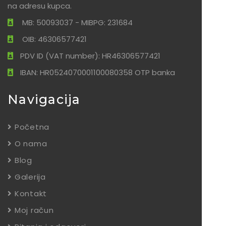
na adresu kupca.
MB: 50093037 - MIBPG: 231684
OIB: 46306577421
PDV ID (VAT number): HR46306577421
IBAN: HR0524070001100080358 OTP banka
Navigacija
Početna
O nama
Blog
Galerija
Kontakt
Moj račun