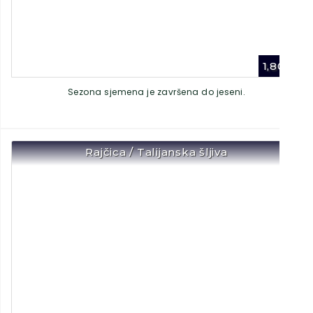
1,80
€
Sezona sjemena je završena do jeseni.
Rajčica / Talijanska šljiva