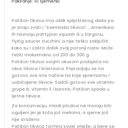
Pakiranje: 10 sjemenki.
Patišon tikvica ima oblik spljoštenog diska pa
je znaju zvati i “svemirska tikvica”. , Amerikanci
ih nazivaju pattypan squash ili u žargonu,
flying saucer zucchini, a nije teško zaključiti
kako su i zašto dobili ovaj potonji naziv. Može
težiti maksimalno od 200 do 300 g.
Patišon tikvica svojim okusom podsjeća na
okus tikvica i krastavca. Pripravljaju se na
gotovo sve iste načine na koje spremamo i
uobičajene tikvice. Sadrži gotovo sve vitamine
grupe B, vitamin E i karotin. Patišon spada u
ljetne tikvice.
Za konzumaciju, mladi plodovi ne moraju biti
oguljeni jer je koža još mekana, a sjeme još
nije izraženo.
Patišon tikvica formira svoje vriježe, a bere se