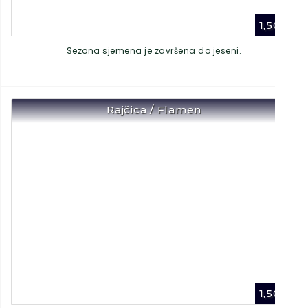
1,50
€
Sezona sjemena je završena do jeseni.
Rajčica / Flamen
1,50
€