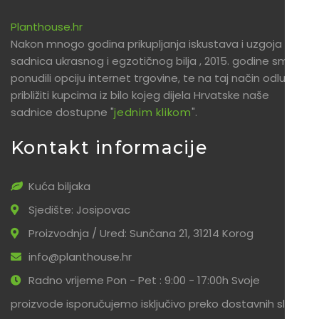
Planthouse.hr
Nakon mnogo godina prikupljanja iskustava i uzgoja
sadnica ukrasnog i egzotičnog bilja , 2015. godine smo
ponudili opciju internet trgovine, te na taj način odlučili
približiti kupcima iz bilo kojeg dijela Hrvatske naše
sadnice dostupne "
jednim klikom
".
Kontakt informacije
Kuća biljaka
Sjedište: Josipovac
Proizvodnja / Ured: Sunčana 21, 31214 Korog
info@planthouse.hr
Radno vrijeme Pon - Pet : 9:00 - 17:00h Svoje
proizvode isporučujemo isključivo preko dostavnih službi