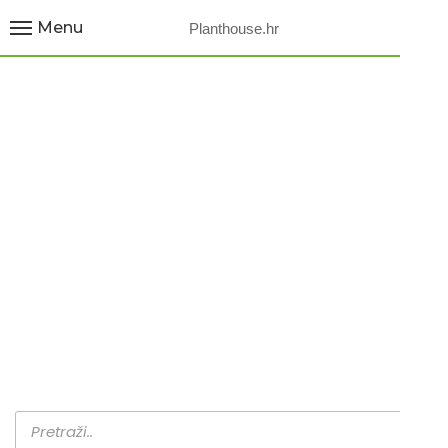
Menu
Planthouse.hr
-TRADICIONALNA
BUNDEVA –
HALLOWEEN / ZA
PEČENJE-
Home
Proizvodi
-Tradicionalna bundeva – Halloween /…