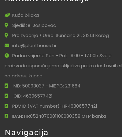
Kuća biljaka
Sjedište: Josipovac
Proizvodnja / Ured: Sunčana 21, 31214 Korog
info@planthouse.hr
Radno vrijeme Pon - Pet : 9:00 - 17:00h Svoje
proizvode isporučujemo isključivo preko dostavnih službi
na adresu kupca.
MB: 50093037 - MIBPG: 231684
OIB: 46306577421
PDV ID (VAT number): HR46306577421
IBAN: HR0524070001100080358 OTP banka
Navigacija