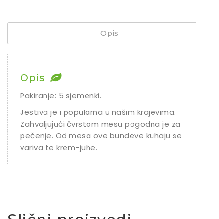
Sjeme povrća
Rajčice
Opis
Chili
Ostalo sjeme
Opis
Pakiranje: 5 sjemenki.
Jestiva je i popularna u našim krajevima.
Zahvaljujući čvrstom mesu pogodna je za
pečenje. Od mesa ove bundeve kuhaju se
variva te krem-juhe.