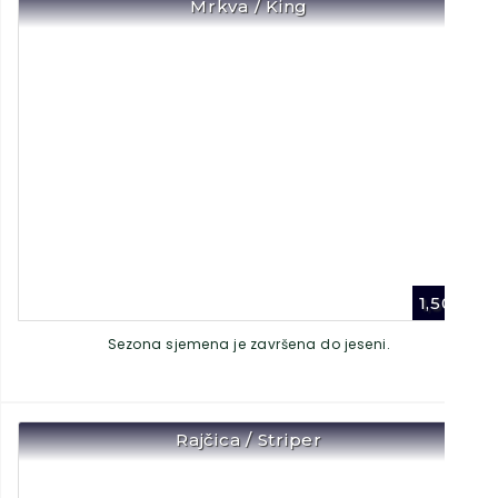
Mrkva / King
1,50
€
Sezona sjemena je završena do jeseni.
Rajčica / Striper