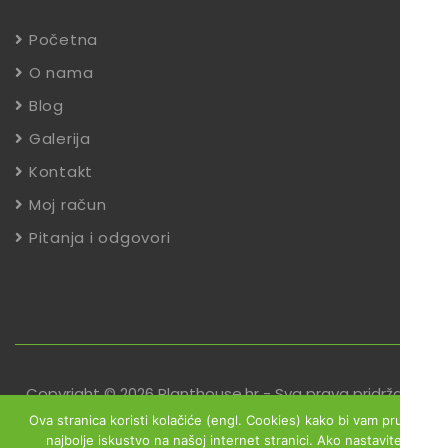
Početna
O nama
Blog
Galerija
Kontakt
Moj račun
Pitanja i odgovori
Copyright © 2026 Planthouse.hr - Sva prava pridržana
Ova stranica koristi kolačiće (engl. Cookies) kako bi vam pružili
Uvjeti poslovanja
Reklamacije
Zaštita podataka
najbolje iskustvo na našoj internet stranici. Ako nastavite