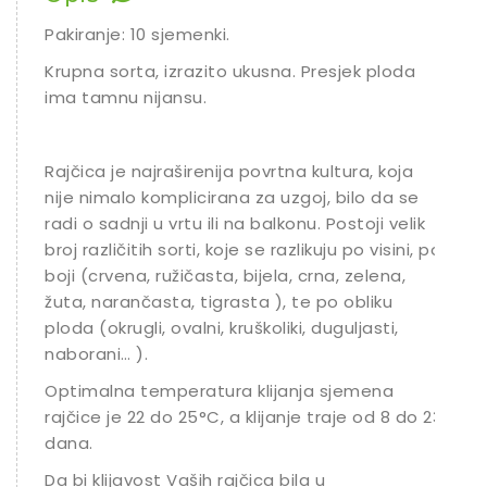
Pakiranje: 10 sjemenki.
Krupna sorta, izrazito ukusna. Presjek ploda
ima tamnu nijansu.
Rajčica je najraširenija povrtna kultura, koja
nije nimalo komplicirana za uzgoj, bilo da se
radi o sadnji u vrtu ili na balkonu. Postoji velik
broj različitih sorti, koje se razlikuju po visini, po
boji (crvena, ružičasta, bijela, crna, zelena,
žuta, narančasta, tigrasta ), te po obliku
ploda (okrugli, ovalni, kruškoliki, duguljasti,
naborani… ).
Optimalna temperatura klijanja sjemena
rajčice je 22 do 25°C, a klijanje traje od 8 do 23
dana.
Da bi klijavost Vaših rajčica bila u