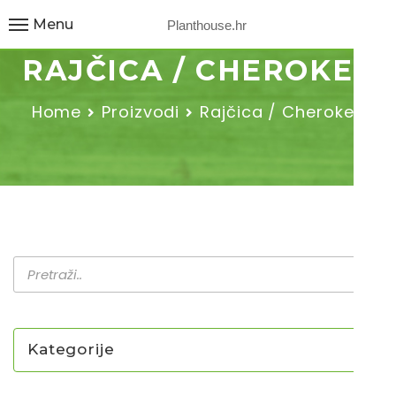
Menu
Planthouse.hr
RAJČICA / CHEROKEE
Home
Proizvodi
Rajčica / Cherokee
Kategorije
NOVO U PONUDI SADNICA