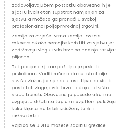
zadovoljavajućem postotku obavezno ih je
sijati u kvalitetan supstrat namjenjen za
sjetvu, a možete ga pronaći u svakoj
profesionalnoj poljoprivrednoj trgovini.
Zemlja za cvijeće, vrtna zemlja i ostale
mikseve nikako nemojte koristiti za sjetvu jer
zadržavaju vlagu i vrlo brzo se počinje razvijati
plijesan.
Tek posijano sjeme poželjno je prskati
prskalicom. Voditi računa da supstrat nije
suviše vlažan jer sjeme je osjetljivo na visok
postotak vlage, i vrlo brzo počinje od viška
vlage trunuti. Obavezno je posude u kojima
uzgajate držati na toplom i svjetlom položaju
kako klijanci ne bi bili izduženi, tanki i
nekvalitetni.
Rajčica se u vrtu možete saditi u gredice