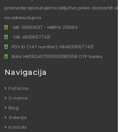
proizvode isporučujemo isključivo preko dostavnih službi
na adresu kupca.
MB: 50093037 - MIBPG: 231684
OIB: 46306577421
PDV ID (VAT number): HR46306577421
IBAN: HR0524070001100080358 OTP banka
Navigacija
Početna
O nama
Blog
Galerija
Kontakt