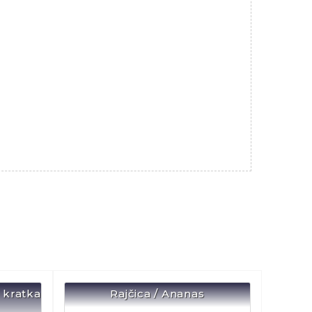
 kratka
Rajčica / Ananas