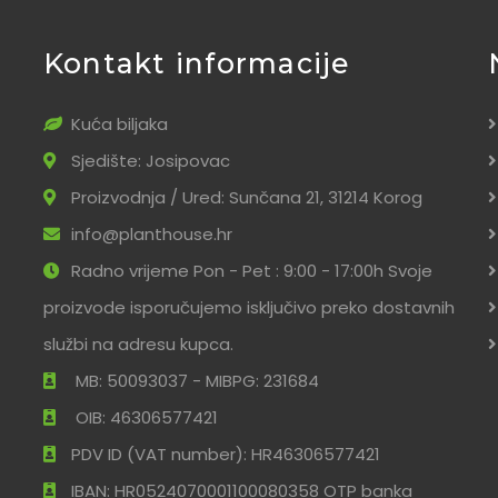
Kontakt informacije
Kuća biljaka
Sjedište: Josipovac
Proizvodnja / Ured: Sunčana 21, 31214 Korog
info@planthouse.hr
Radno vrijeme Pon - Pet : 9:00 - 17:00h Svoje
proizvode isporučujemo isključivo preko dostavnih
službi na adresu kupca.
MB: 50093037 - MIBPG: 231684
OIB: 46306577421
PDV ID (VAT number): HR46306577421
IBAN: HR0524070001100080358 OTP banka