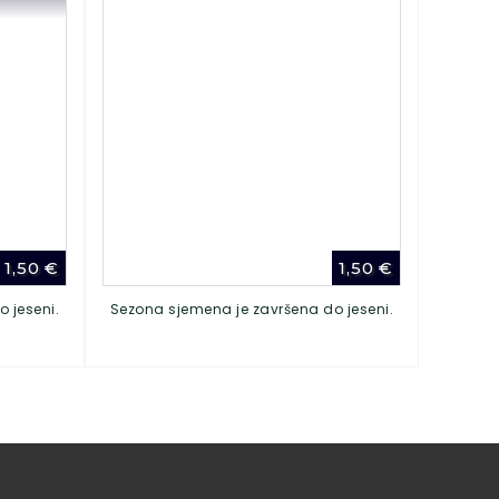
1,50
€
1,50
€
 jeseni.
Sezona sjemena je završena do jeseni.