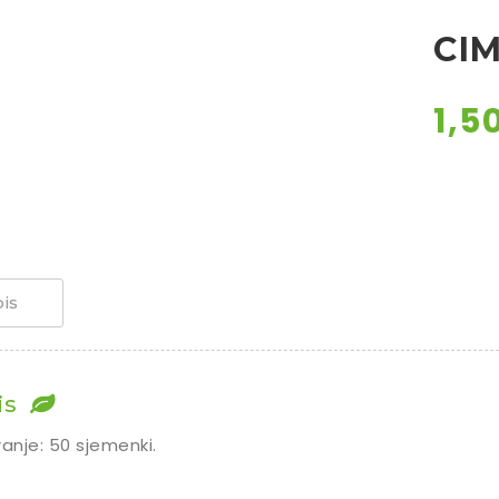
CI
1,5
is
is
ranje: 50 sjemenki.