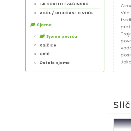
LJEKOVITO I ZAČINSKO
Cime
Vrlo
VOĆE / BOBIČASTO VOĆE
tvrd
Sjeme
pret
Traj
Sjeme povrća
povr
Rajčice
vodo
Chili
poslu
Jako
Ostalo sjeme
Sli