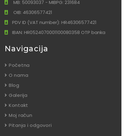
MB: 50093037 - MIBPG: 231684
OIB: 46306577421
PDV ID (VAT number): HR46306577421
IBAN: HR0524070001100080358 OTP banka
Navigacija
Početna
O nama
Blog
Galerija
Kontakt
Moj račun
Pitanja i odgovori