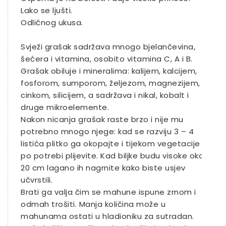
Lako se ljušti.
Odličnog ukusa.
Svježi grašak sadržava mnogo bjelančevina,
šećera i vitamina, osobito vitamina C, A i B.
Grašak obiluje i mineralima: kalijem, kalcijem,
fosforom, sumporom, željezom, magnezijem,
cinkom, silicijem, a sadržava i nikal, kobalt i
druge mikroelemente.
Nakon nicanja grašak raste brzo i nije mu
potrebno mnogo njege: kad se razviju 3 – 4
listića plitko ga okopajte i tijekom vegetacije
po potrebi plijevite. Kad biljke budu visoke oko
20 cm lagano ih nagrnite kako biste usjev
učvrstili.
Brati ga valja čim se mahune ispune zrnom i
odmah trošiti. Manja količina može u
mahunama ostati u hladioniku za sutradan.