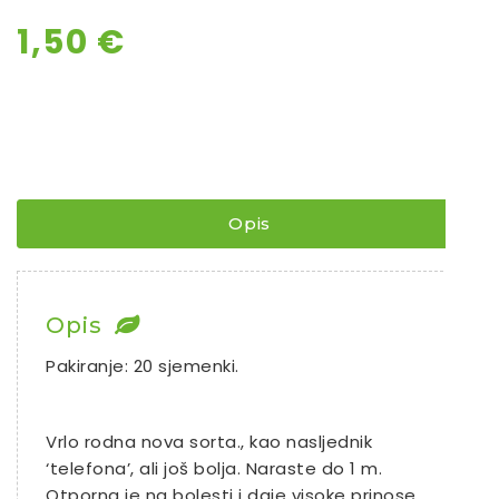
1,50
€
Opis
Opis
Pakiranje: 20 sjemenki.
Vrlo rodna nova sorta., kao nasljednik
‘telefona’, ali još bolja. Naraste do 1 m.
Otporna je na bolesti i daje visoke prinose.