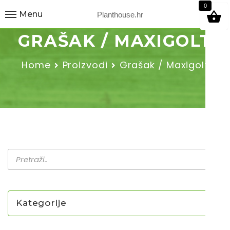
9
0
Menu
Planthouse.hr
GRAŠAK / MAXIGOLT
Home
Proizvodi
Grašak / Maxigolt
Kategorije
NOVO U PONUDI SADNICA