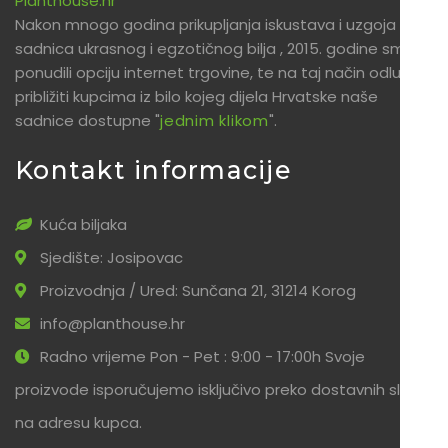
Planthouse.hr
Nakon mnogo godina prikupljanja iskustava i uzgoja
sadnica ukrasnog i egzotičnog bilja , 2015. godine smo
ponudili opciju internet trgovine, te na taj način odlučili
približiti kupcima iz bilo kojeg dijela Hrvatske naše
sadnice dostupne "
jednim klikom
".
Kontakt informacije
Kuća biljaka
Sjedište: Josipovac
Proizvodnja / Ured: Sunčana 21, 31214 Korog
info@planthouse.hr
Radno vrijeme Pon - Pet : 9:00 - 17:00h Svoje
proizvode isporučujemo isključivo preko dostavnih službi
na adresu kupca.