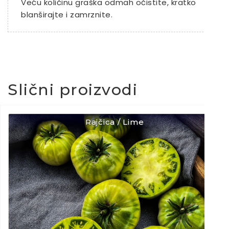
Veću količinu graška odmah očistite, kratko
blanširajte i zamrznite.
Slični proizvodi
Rajčica / Lime