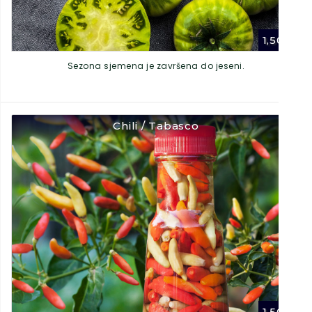
1,50
€
Sezona sjemena je završena do jeseni.
Chili / Tabasco
1,50
€