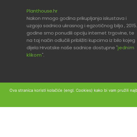
Planthouse.hr
Nakon mnogo godina prikupljanja iskustava i
uzgoja sadnica ukrasnog i egzotičnog bilja , 2015.
godine smo ponudili opciju internet trgovine, te
na taj način odlučili približiti kupcima iz bilo kojeg
dijela Hrvatske naše sadnice dostupne "
jednim
klikom
".
Ova stranica koristi kolačiće (engl. Cookies) kako bi vam pružili naj
Copyright © 2026 Planthouse.hr - Sva prava prid