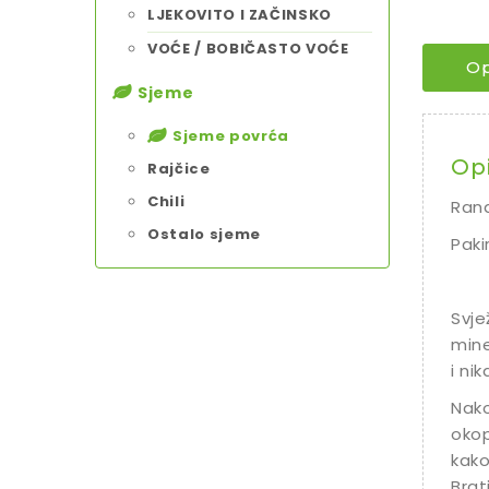
LJEKOVITO I ZAČINSKO
VOĆE / BOBIČASTO VOĆE
Op
Sjeme
Sjeme povrća
Op
Rajčice
Chili
Rana
Ostalo sjeme
Paki
Svje
mine
i ni
Nako
okop
kako
Brat