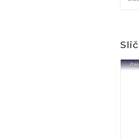
Sli
Raj