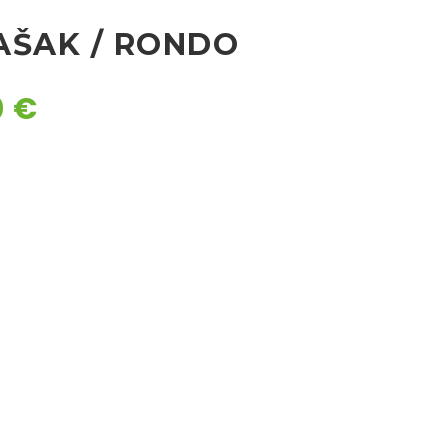
AŠAK / RONDO
0
€