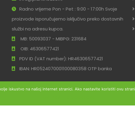
Radno vrijeme Pon - Pet : 9:00 - 17:00h Svoje
proizvode isporučujemo isključivo preko dostavnih
službi na adresu kupca.
MB: 50093037 - MIBPG: 231684
OIB: 46306577421
PDV ID (VAT number): HR46306577421
IBAN: HR0524070001100080358 OTP banka
bolje iskustvo na našoj internet stranici. Ako nastavite koristiti ovu str
Ok
Zaštita podataka
ržana
Uvjeti po