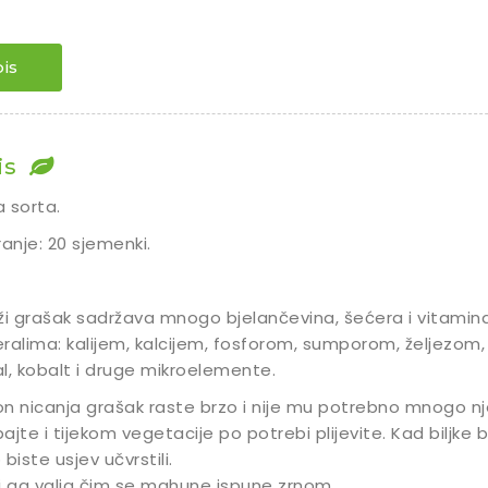
is
is
 sorta.
ranje: 20 sjemenki.
ži grašak sadržava mnogo bjelančevina, šećera i vitamina, 
ralima: kalijem, kalcijem, fosforom, sumporom, željezom,
kal, kobalt i druge mikroelemente.
n nicanja grašak raste brzo i nije mu potrebno mnogo njege
ajte i tijekom vegetacije po potrebi plijevite. Kad biljke
 biste usjev učvrstili.
i ga valja čim se mahune ispune zrnom.