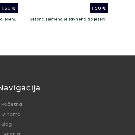
1,50
€
1,50
€
 jeseni.
Sezona sjemena je završena do jeseni.
Navigacija
Početna
O nama
Blog
Galerija