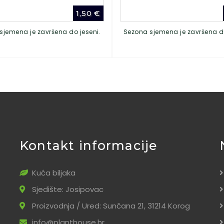
1,50
€
sjemena je završena do jeseni.
Sezona sjemena je završena do
Kontakt informacije
Kuća biljaka
Sjedište: Josipovac
Proizvodnja / Ured: Sunčana 21, 31214 Korog
info@planthouse.hr