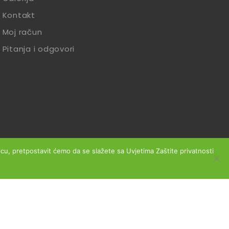
Kontakt
Moj račun
Pitanja i odgovori
anicu, pretpostavit ćemo da se slažete sa Uvjetima Zaštite privatnosti
slovanja
Reklamacije
Zaštita podataka
Izjava o sigurnosti online plaćanja
Obrazac za jednostrani raskid ugovora