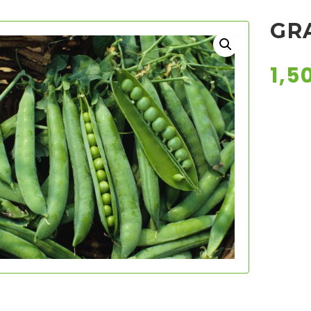
GR
1,5