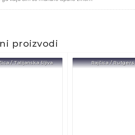
čni proizvodi
čica / Talijanska šljiva
Rajčica / Rutgers