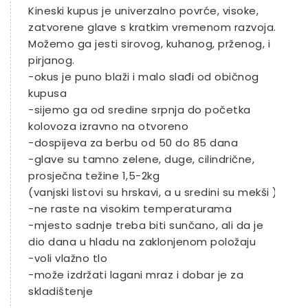
Kineski kupus je univerzalno povrće, visoke,
zatvorene glave s kratkim vremenom razvoja.
Možemo ga jesti sirovog, kuhanog, prženog, i
pirjanog.
-okus je puno blaži i malo slađi od običnog
kupusa
-sijemo ga od sredine srpnja do početka
kolovoza izravno na otvoreno
-dospijeva za berbu od 50 do 85 dana
-glave su tamno zelene, duge, cilindrične,
prosječna težine 1,5-2kg
(vanjski listovi su hrskavi, a u sredini su mekši )
-ne raste na visokim temperaturama
-mjesto sadnje treba biti sunčano, ali da je
dio dana u hladu na zaklonjenom položaju
-voli vlažno tlo
-može izdržati lagani mraz i dobar je za
skladištenje