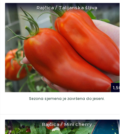
Rajčica / Talijanska šljiva
1,50
€
Sezona sjemena je završena do jeseni.
Rajčica / Mini cherry