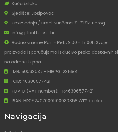
Kuća biljaka
Sjedište: Josipovac
Proizvodnja / Ured: Sunčana 21, 31214 Korog
info@planthouse.hr
Radno vrijeme Pon - Pet : 9:00 - 17:00h Svoje
proizvode isporučujemo isključivo preko dostavnih službi
na adresu kupca.
MB: 50093037 - MIBPG: 231684
OIB: 46306577421
PDV ID (VAT number): HR46306577421
IBAN: HR0524070001100080358 OTP banka
Navigacija