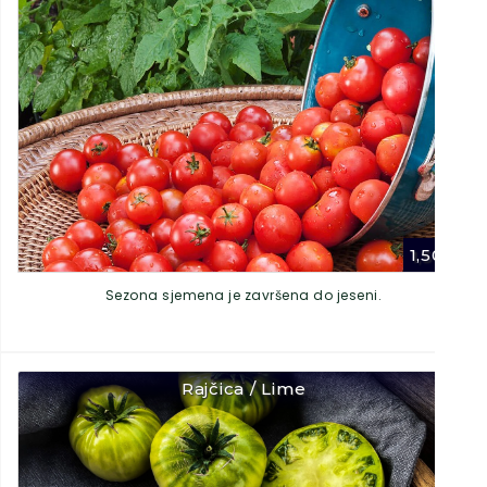
1,50
€
Sezona sjemena je završena do jeseni.
Rajčica / Lime