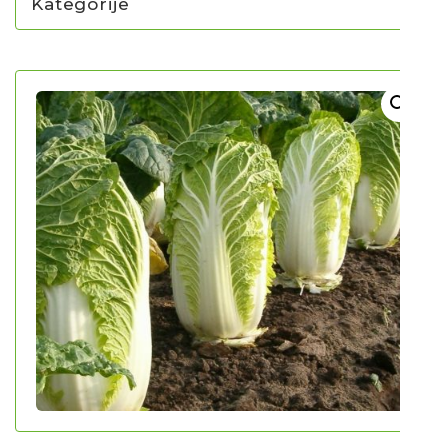
Kategorije
NOVO U PONUDI SADNICA
SADNICE
UKRASNO BILJE I TRAJNICE
GRMOVI/DRVEĆE
HIT SEZONE*** VRTNI SLJEZOVI
UKRASNE TRAVE
HORTENZIJE
LJEKOVITO I ZAČINSKO
VOĆE / BOBIČASTO VOĆE
Sjeme
Sjeme povrća
Rajčice