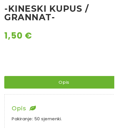
-KINESKI KUPUS /
Chili
GRANNAT-
Ostalo sjeme
1,50
€
Opis
Opis
Pakiranje: 50 sjemenki.