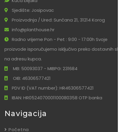
Kuća biljaka
Sjedište: Josipovac
Proizvodnja / Ured: Sunčana 21, 31214 Korog
info@planthouse.hr
Radno vrijeme Pon - Pet : 9:00 - 17:00h Svoje
proizvode isporučujemo isključivo preko dostavnih službi
na adresu kupca.
MB: 50093037 - MIBPG: 231684
OIB: 46306577421
PDV ID (VAT number): HR46306577421
IBAN: HR0524070001100080358 OTP banka
Navigacija
Početna