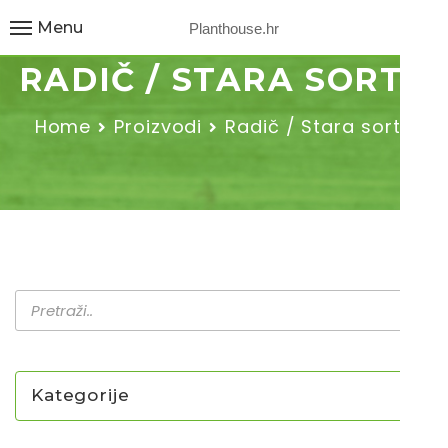
Menu
Planthouse.hr
RADIČ / STARA SORTA
Home
Proizvodi
Radič / Stara sorta
Kategorije
NOVO U PONUDI SADNICA