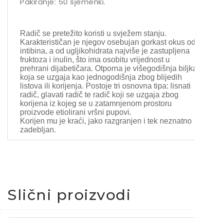
Pakiranje: 50 sjemenki.
Radič se pretežito koristi u svježem stanju.
Karakterističan je njegov osebujan gorkast okus od
intibina, a od ugljikohidrata najviše je zastupljena
fruktoza i inulin, što ima osobitu vrijednost u
prehrani dijabetičara. Otporna je višegodišnja biljka
koja se uzgaja kao jednogodišnja zbog blijedih
listova ili korijenja. Postoje tri osnovna tipa: lisnati
radič, glavati radič te radič koji se uzgaja zbog
korijena iz kojeg se u zatamnjenom prostoru
proizvode etiolirani vršni pupovi.
Korijen mu je kraći, jako razgranjen i tek neznatno
zadebljan.
Slični proizvodi