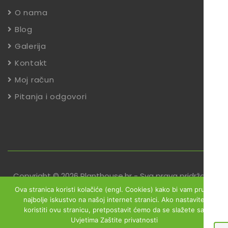
O nama
Blog
Galerija
Kontakt
Moj račun
Pitanja i odgovori
Copyright © 2026 Planthouse.hr - Sva prava pridržana
Ova stranica koristi kolačiće (engl. Cookies) kako bi vam pružili
Uvjeti poslovanja
Reklamacije
Zaštita podataka
najbolje iskustvo na našoj internet stranici. Ako nastavite
koristiti ovu stranicu, pretpostavit ćemo da se slažete sa
Izjava o sigurnosti online plaćanja
Uvjetima Zaštite privatnosti
Obrazac za jednostrani raskid ugovora