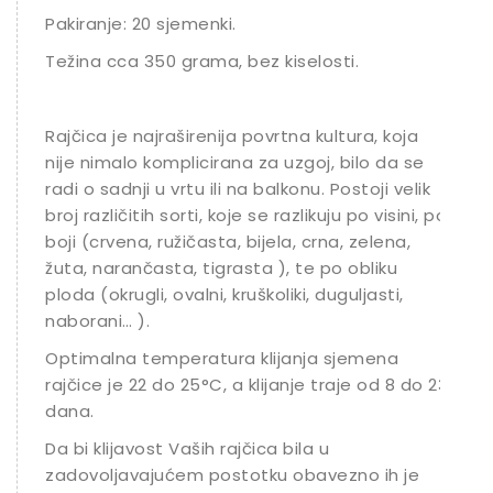
Pakiranje: 20 sjemenki.
Težina cca 350 grama, bez kiselosti.
Rajčica je najraširenija povrtna kultura, koja
nije nimalo komplicirana za uzgoj, bilo da se
radi o sadnji u vrtu ili na balkonu. Postoji velik
broj različitih sorti, koje se razlikuju po visini, po
boji (crvena, ružičasta, bijela, crna, zelena,
žuta, narančasta, tigrasta ), te po obliku
ploda (okrugli, ovalni, kruškoliki, duguljasti,
naborani… ).
Optimalna temperatura klijanja sjemena
rajčice je 22 do 25°C, a klijanje traje od 8 do 23
dana.
Da bi klijavost Vaših rajčica bila u
zadovoljavajućem postotku obavezno ih je