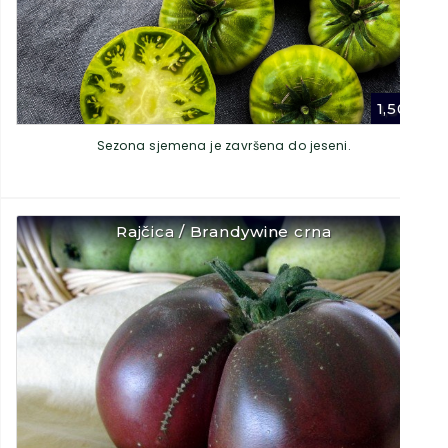
1,50
€
Sezona sjemena je završena do jeseni.
Rajčica / Brandywine crna