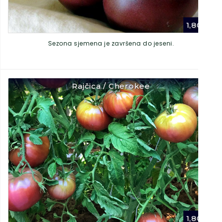
1,80
€
Sezona sjemena je završena do jeseni.
Rajčica / Cherokee
1,80
€