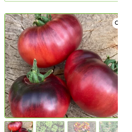
NOVO U PONUDI SADNICA
SADNICE
UKRASNO BILJE I TRAJNICE
GRMOVI/DRVEĆE
HIT SEZONE*** VRTNI SLJEZOVI
UKRASNE TRAVE
HORTENZIJE
LJEKOVITO I ZAČINSKO
VOĆE / BOBIČASTO VOĆE
Sjeme
Sjeme povrća
Rajčice
Chili