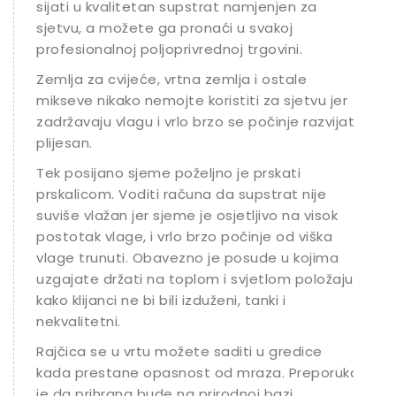
sijati u kvalitetan supstrat namjenjen za
sjetvu, a možete ga pronaći u svakoj
profesionalnoj poljoprivrednoj trgovini.
Zemlja za cvijeće, vrtna zemlja i ostale
mikseve nikako nemojte koristiti za sjetvu jer
zadržavaju vlagu i vrlo brzo se počinje razvijati
plijesan.
Tek posijano sjeme poželjno je prskati
prskalicom. Voditi računa da supstrat nije
suviše vlažan jer sjeme je osjetljivo na visok
postotak vlage, i vrlo brzo počinje od viška
vlage trunuti. Obavezno je posude u kojima
uzgajate držati na toplom i svjetlom položaju
kako klijanci ne bi bili izduženi, tanki i
nekvalitetni.
Rajčica se u vrtu možete saditi u gredice
kada prestane opasnost od mraza. Preporuka
je da prihrana bude na prirodnoj bazi.