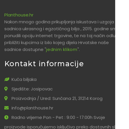
Planthouse.hr
Nakon mnogo godina prikupljanja iskustava i uzgoja
sadnica ukrasnog i egzotičnog bilja , 2015. godine smo
ponudili opciju internet trgovine, te na taj način odlučili
približiti kupcima iz bilo kojeg dijela Hrvatske naše
sadnice dostupne "
jednim klikom
".
Kontakt informacije
Kuća biljaka
Sjedište: Josipovac
Proizvodnja / Ured: Sunčana 21, 31214 Korog
info@planthouse.hr
Radno vrijeme Pon - Pet : 9:00 - 17:00h Svoje
proizvode isporučujemo isključivo preko dostavnih službi