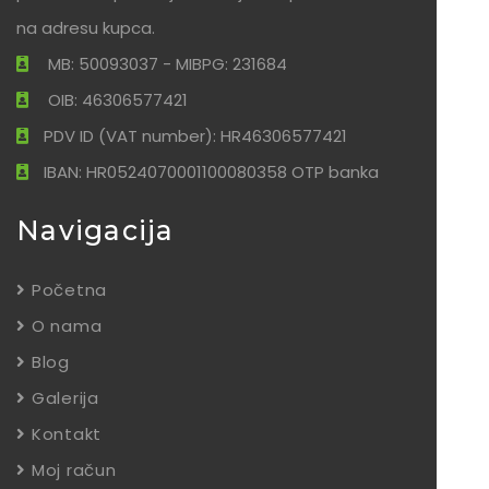
na adresu kupca.
MB: 50093037 - MIBPG: 231684
OIB: 46306577421
PDV ID (VAT number): HR46306577421
IBAN: HR0524070001100080358 OTP banka
Navigacija
Početna
O nama
Blog
Galerija
Kontakt
Moj račun