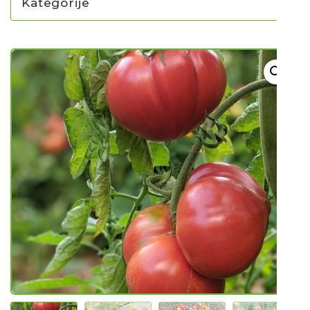
Kategorije
NOVO U PONUDI SADNICA
SADNICE
UKRASNO BILJE I TRAJNICE
GRMOVI/DRVEĆE
HIT SEZONE*** VRTNI SLJEZOVI
UKRASNE TRAVE
HORTENZIJE
LJEKOVITO I ZAČINSKO
VOĆE / BOBIČASTO VOĆE
Sjeme
Sjeme povrća
Rajčice