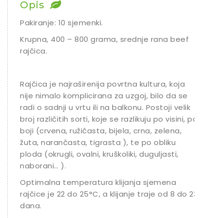
Opis
Pakiranje: 10 sjemenki.
Krupna, 400 – 800 grama, srednje rana beef
rajčica.
Rajčica je najraširenija povrtna kultura, koja
nije nimalo komplicirana za uzgoj, bilo da se
radi o sadnji u vrtu ili na balkonu. Postoji velik
broj različitih sorti, koje se razlikuju po visini, po
boji (crvena, ružičasta, bijela, crna, zelena,
žuta, narančasta, tigrasta ), te po obliku
ploda (okrugli, ovalni, kruškoliki, duguljasti,
naborani… ).
Optimalna temperatura klijanja sjemena
rajčice je 22 do 25°C, a klijanje traje od 8 do 23
dana.