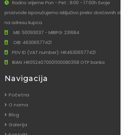
Radno vrijeme Pon - Pet : 9:00 - 17:00h Svoje
proizvode isporučujemo isključivo preko dostavnih službi
na adresu kupca.
MB: 50093037 - MIBPG: 231684
OIB: 46306577421
PDV ID (VAT number): HR46306577421
IBAN: HR0524070001100080358 OTP banka
Navigacija
Početna
O nama
Blog
Galerija
Kontakt