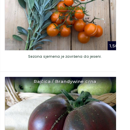
1,50
€
Sezona sjemena je završena do jeseni.
Rajčica / Brandywine crna