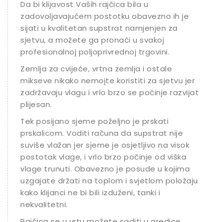
Da bi klijavost Vaših rajčica bila u
zadovoljavajućem postotku obavezno ih je
sijati u kvalitetan supstrat namjenjen za
sjetvu, a možete ga pronaći u svakoj
profesionalnoj poljoprivrednoj trgovini.
Zemlja za cvijeće, vrtna zemlja i ostale
mikseve nikako nemojte koristiti za sjetvu jer
zadržavaju vlagu i vrlo brzo se počinje razvijati
plijesan.
Tek posijano sjeme poželjno je prskati
prskalicom. Voditi računa da supstrat nije
suviše vlažan jer sjeme je osjetljivo na visok
postotak vlage, i vrlo brzo počinje od viška
vlage trunuti. Obavezno je posude u kojima
uzgajate držati na toplom i svjetlom položaju
kako klijanci ne bi bili izduženi, tanki i
nekvalitetni.
Rajčica se u vrtu možete saditi u gredice