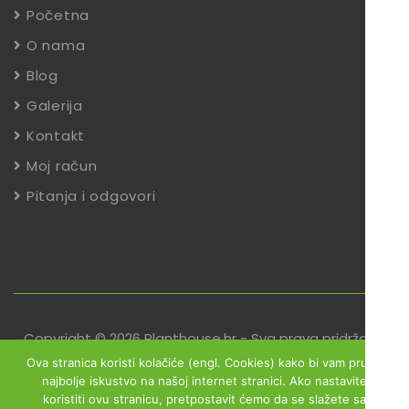
Početna
O nama
Blog
Galerija
Kontakt
Moj račun
Pitanja i odgovori
Copyright © 2026 Planthouse.hr - Sva prava pridržana
Ova stranica koristi kolačiće (engl. Cookies) kako bi vam pružili
Uvjeti poslovanja
Reklamacije
Zaštita podataka
najbolje iskustvo na našoj internet stranici. Ako nastavite
koristiti ovu stranicu, pretpostavit ćemo da se slažete sa
Izjava o sigurnosti online plaćanja