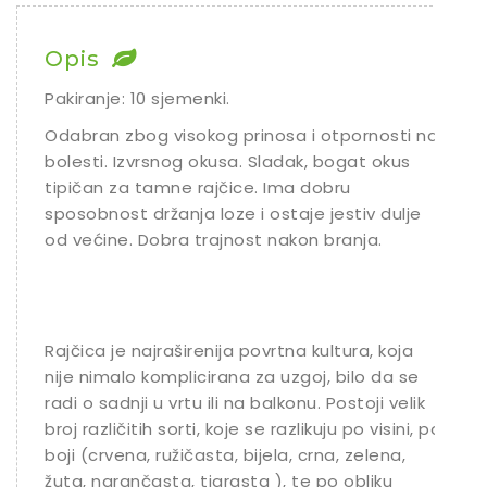
Chili
Opis
Ostalo sjeme
Pakiranje: 10 sjemenki.
Odabran zbog visokog prinosa i otpornosti na
bolesti. Izvrsnog okusa. Sladak, bogat okus
tipičan za tamne rajčice. Ima dobru
sposobnost držanja loze i ostaje jestiv dulje
od većine. Dobra trajnost nakon branja.
Rajčica je najraširenija povrtna kultura, koja
nije nimalo komplicirana za uzgoj, bilo da se
radi o sadnji u vrtu ili na balkonu. Postoji velik
broj različitih sorti, koje se razlikuju po visini, po
boji (crvena, ružičasta, bijela, crna, zelena,
žuta, narančasta, tigrasta ), te po obliku