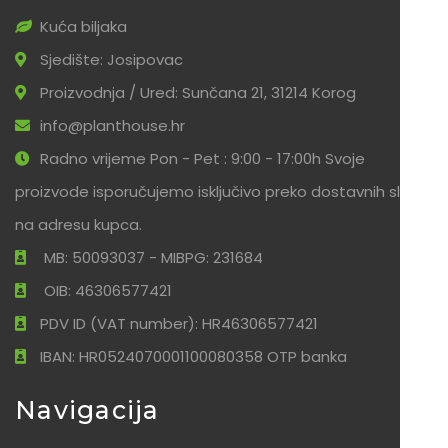
Kuća biljaka
Sjedište: Josipovac
Proizvodnja / Ured: Sunčana 21, 31214 Korog
info@planthouse.hr
Radno vrijeme Pon - Pet : 9:00 - 17:00h Svoje
proizvode isporučujemo isključivo preko dostavnih službi
na adresu kupca.
MB: 50093037 - MIBPG: 231684
OIB: 46306577421
PDV ID (VAT number): HR46306577421
IBAN: HR0524070001100080358 OTP banka
Navigacija