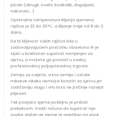
ploda (okrugli, ovalni, kruškoliki, duguljasti,
naborani… ).
Optimalna temperatura klijanja sjemena
rajčice je 22 do 25°C, a klijanje traje od 8 do 23
dana.
Da bi klijavost Vaših rajčica bila u
zadovoljavajućem postotku obavezno ih je
sijati u kvalitetan supstrat namjenjen za
sjetvu, a možete ga pronaći u svakoj
profesionalnoj poljoprivrednoj trgovini.
Zemlja za cvijeće, vrtna zemlja i ostale
mikseve nikako nemojte koristiti za sjetvu jer
zadržavaju vlagu i vrlo brzo se počinje razvijati
plijesan.
Tek posijano sjeme poželjno je prskati
prskalicom. Voditi računa da supstrat nije
suviše vlažan jer sjeme je osjetljivo na visok