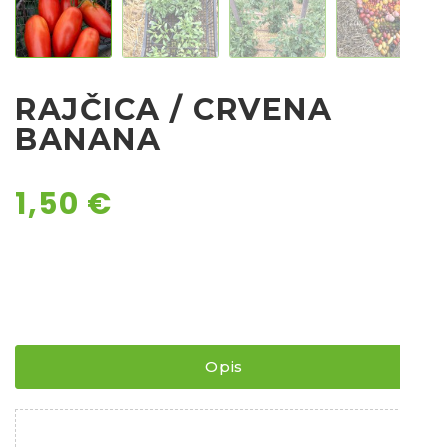
Chili
Ostalo sjeme
RAJČICA / CRVENA
BANANA
1,50
€
Opis