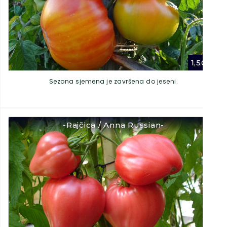
1,50
€
Sezona sjemena je završena do jeseni.
-Rajčica / Anna Russian-