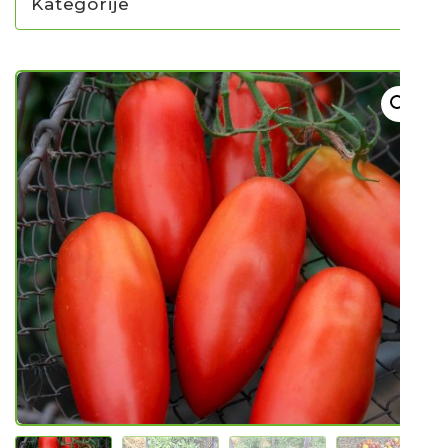
Kategorije
NOVO U PONUDI SADNICA
SADNICE
UKRASNO BILJE I TRAJNICE
GRMOVI/DRVEĆE
HIT SEZONE*** VRTNI SLJEZOVI
UKRASNE TRAVE
HORTENZIJE
LJEKOVITO I ZAČINSKO
VOĆE / BOBIČASTO VOĆE
Sjeme
Sjeme povrća
Rajčice