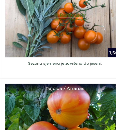
1,50
€
Sezona sjemena je završena do jeseni.
Rajčica / Ananas