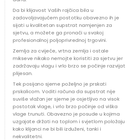
Da bi klijavost Vaših rajčica bila u
zadovoljavajućem postotku obavezno ih je
sijati u kvalitetan supstrat namjenjen za
sjetvu, a možete ga pronaći u svakoj
profesionalnoj poljoprivrednoj trgovini.
Zemlja za cvijeće, vrtna zemlja i ostale
mikseve nikako nemojte koristiti za sjetvu jer
zadržavaju vlagu i vrlo brzo se počinje razvijati
plijesan.
Tek posijano sjeme poželjno je prskati
prskalicom. Voditi računa da supstrat nije
suviše vlažan jer sjeme je osjetljivo na visok
postotak vlage, i vrlo brzo počinje od viška
vlage trunuti. Obavezno je posude u kojima
uzgajate držati na toplom i svjetlom položaju
kako klijanci ne bi bili izduženi, tanki i
nekvalitetni.