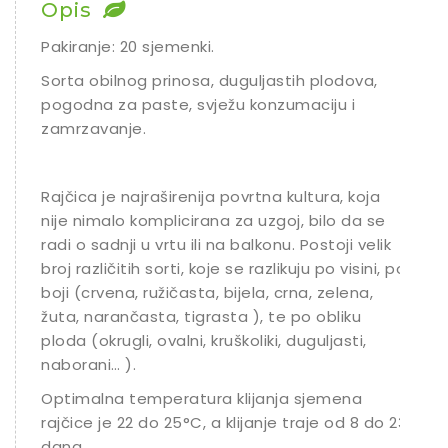
Opis
Pakiranje: 20 sjemenki.
Sorta obilnog prinosa, duguljastih plodova,
pogodna za paste, svježu konzumaciju i
zamrzavanje.
Rajčica je najraširenija povrtna kultura, koja
nije nimalo komplicirana za uzgoj, bilo da se
radi o sadnji u vrtu ili na balkonu. Postoji velik
broj različitih sorti, koje se razlikuju po visini, po
boji (crvena, ružičasta, bijela, crna, zelena,
žuta, narančasta, tigrasta ), te po obliku
ploda (okrugli, ovalni, kruškoliki, duguljasti,
naborani… ).
Optimalna temperatura klijanja sjemena
rajčice je 22 do 25°C, a klijanje traje od 8 do 23
dana.