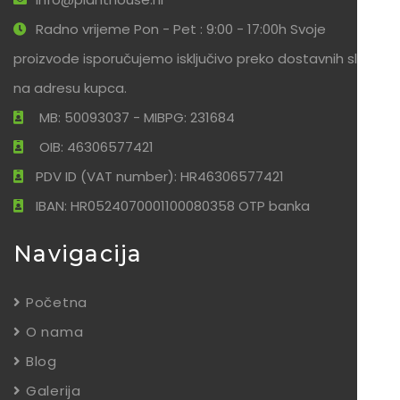
Radno vrijeme Pon - Pet : 9:00 - 17:00h Svoje
proizvode isporučujemo isključivo preko dostavnih službi
na adresu kupca.
MB: 50093037 - MIBPG: 231684
OIB: 46306577421
PDV ID (VAT number): HR46306577421
IBAN: HR0524070001100080358 OTP banka
Navigacija
Početna
O nama
Blog
Galerija