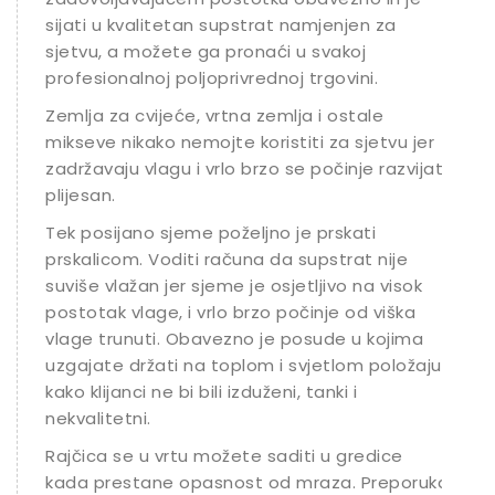
sijati u kvalitetan supstrat namjenjen za
sjetvu, a možete ga pronaći u svakoj
profesionalnoj poljoprivrednoj trgovini.
Zemlja za cvijeće, vrtna zemlja i ostale
mikseve nikako nemojte koristiti za sjetvu jer
zadržavaju vlagu i vrlo brzo se počinje razvijati
plijesan.
Tek posijano sjeme poželjno je prskati
prskalicom. Voditi računa da supstrat nije
suviše vlažan jer sjeme je osjetljivo na visok
postotak vlage, i vrlo brzo počinje od viška
vlage trunuti. Obavezno je posude u kojima
uzgajate držati na toplom i svjetlom položaju
kako klijanci ne bi bili izduženi, tanki i
nekvalitetni.
Rajčica se u vrtu možete saditi u gredice
kada prestane opasnost od mraza. Preporuka