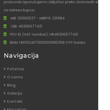
proizvode isporučujemo isključivo preko dostavnih službi
na adresu kupca.
MB: 50093037 - MIBPG: 231684
OIB: 46306577421
PDV ID (VAT number): HR46306577421
IBAN: HR0524070001100080358 OTP banka
Navigacija
Početna
O nama
Blog
Galerija
Kontakt
Moj račun