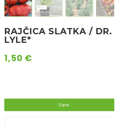
Chili
Ostalo sjeme
RAJČICA SLATKA / DR.
LYLE*
1,50
€
Opis