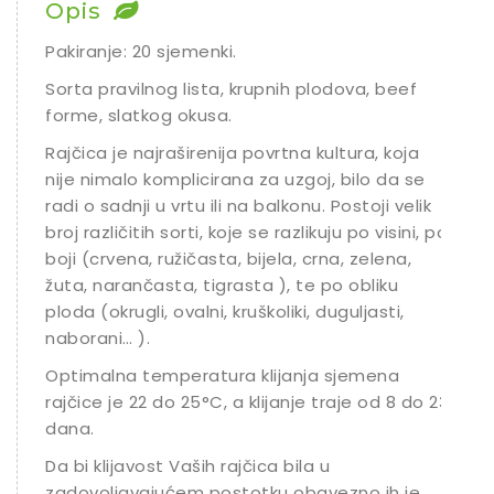
Opis
Pakiranje: 20 sjemenki.
Sorta pravilnog lista, krupnih plodova, beef
forme, slatkog okusa.
Rajčica je najraširenija povrtna kultura, koja
nije nimalo komplicirana za uzgoj, bilo da se
radi o sadnji u vrtu ili na balkonu. Postoji velik
broj različitih sorti, koje se razlikuju po visini, po
boji (crvena, ružičasta, bijela, crna, zelena,
žuta, narančasta, tigrasta ), te po obliku
ploda (okrugli, ovalni, kruškoliki, duguljasti,
naborani… ).
Optimalna temperatura klijanja sjemena
rajčice je 22 do 25°C, a klijanje traje od 8 do 23
dana.
Da bi klijavost Vaših rajčica bila u
zadovoljavajućem postotku obavezno ih je