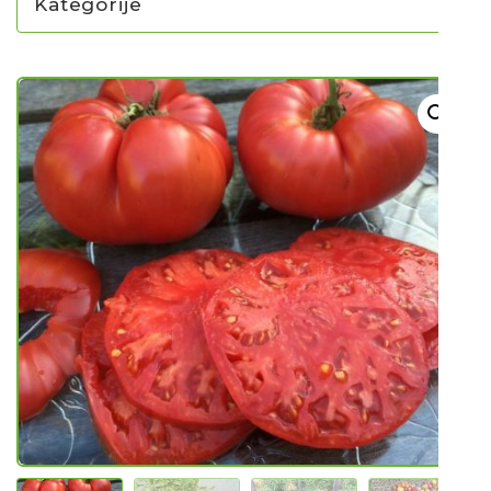
Kategorije
NOVO U PONUDI SADNICA
SADNICE
UKRASNO BILJE I TRAJNICE
GRMOVI/DRVEĆE
HIT SEZONE*** VRTNI SLJEZOVI
UKRASNE TRAVE
HORTENZIJE
LJEKOVITO I ZAČINSKO
VOĆE / BOBIČASTO VOĆE
Sjeme
Sjeme povrća
Rajčice