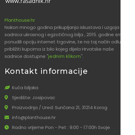
Planthouse.hr
Nakon mnogo godina prikupljanja iskustava i uzgoja
sadnica ukrasnog i egzotičnog bilja , 2015. godine smo
ponudili opciju internet trgovine, te na taj način odlučili
približiti kupcima iz bilo kojeg dijela Hrvatske naše
sadnice dostupne "
jednim klikom
".
Kontakt informacije
Kuća biljaka
Sjedište: Josipovac
Proizvodnja / Ured: Sunčana 21, 31214 Korog
info@planthouse.hr
Radno vrijeme Pon - Pet : 9:00 - 17:00h Svoje