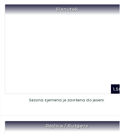
Slanutak
1,50
€
Sezona sjemena je završena do jeseni.
Rajčica / Rutgers