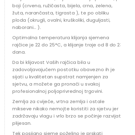
boji (crvena, ružičasta, bijela, crna, zelena,
žuta, narančasta, tigrasta ), te po obliku
ploda (okrugli, ovalni, kruškoliki, duguljasti,
naborani… ).
Optimalna temperatura klijanja sjemena
rajčice je 22 do 25°C, a klijanje traje od 8 do 23
dana.
Da bi klijavost Vaših rajčica bila u
zadovoljavajućem postotku obavezno ih je
sijati u kvalitetan supstrat namjenjen za
sjetvu, a možete ga pronaći u svakoj
profesionalnoj poljoprivrednoj trgovini.
Zemlja za cvijeće, vrtna zemlja i ostale
mikseve nikako nemojte koristiti za sjetvu jer
zadržavaju vlagu i vrlo brzo se počinje razvijati
plijesan.
Tek posijano sjeme poželjno je prskati