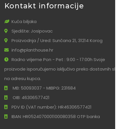
Kontakt informacije
Kuća biljaka
Sjedište: Josipovac
Proizvodnja / Ured: Sunčana 21, 31214 Korog
info@planthouse.hr
Radno vrijeme Pon - Pet : 9:00 - 17:00h Svoje
proizvode isporučujemo isključivo preko dostavnih službi
na adresu kupca.
MB: 50093037 - MIBPG: 231684
OIB: 46306577421
PDV ID (VAT number): HR46306577421
IBAN: HR0524070001100080358 OTP banka