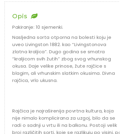
Chili
Opis
Ostalo sjeme
Pakiranje: 10 sjemenki.
Nasljedna sorta otporna na bolesti koju je
uveo Livingston 1882. kao “Livingstonova
zlatna kraljica”. Dugo godina se smatra
“kraljicom svih žutih” zbog svog vrhunskog
okusa. Daje velike prinose, žute rajčice s
blagim, ali vrhunskim slatkim okusima. Divna
rajčica, vrlo ukusna.
Rajčica je najraširenija povrtna kultura, koja
nije nimalo komplicirana za uzgoj, bilo da se
radi o sadnji u vrtu ili na balkonu. Postoji velik
broj različitih sorti, koje se razlikuju po visini, po